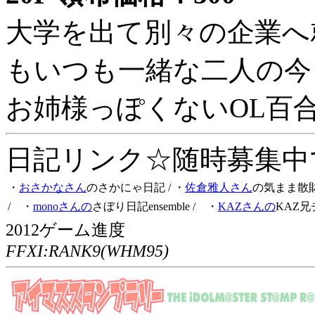
大学を出て別々の企業へ
もいつも一緒な二人の今
お姉様っぽくないOL百
日記リンク☆随時募集中です
・
おさかなさん
のさかにゃ日記
/ ・
佐倉雅人さん
の気まま散
/ ・
monoさんの
さぼり日記ensemble
/ ・
KAZさんの
KAZ兄
2012ゲーム進度
FFXI:RANK9(WHM95)