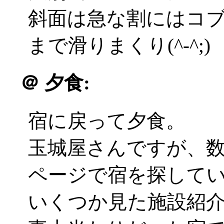
斜面は急な割にはコ
まで滑りまくり(^-^;)
＠
夕食:
宿に戻って夕食。
玉城屋さんですが、
ページで宿を探して
いくつか見た施設紹