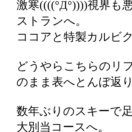
激寒((((°Д°)))
ストランへ。
ココアと特製カルビ
どうやらこちらのリ
のまま表へとんぼ返
数年ぶりのスキーで
大別当コースへ。