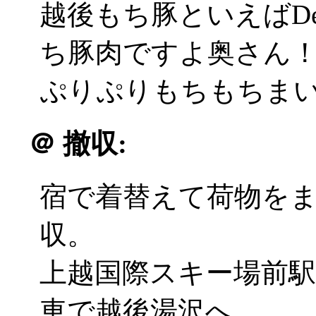
越後もち豚といえばDe
ち豚肉ですよ奥さん
ぷりぷりもちもちまいう
＠
撤収:
宿で着替えて荷物を
収。
上越国際スキー場前
車で越後湯沢へ。