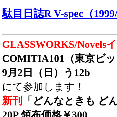
駄目日誌R V-spec（1999/
GLASSWORKS/Nove
COMITIA101（東京
9月2日（日）う12b
にて参加します！
新刊
「どんなときも どん
20P 領布価格￥300