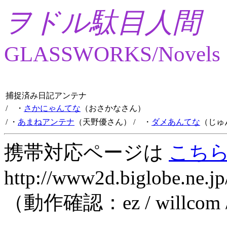
ヲドル駄目人間
GLASSWORKS/Novels
捕捉済み日記アンテナ
/ ・
さかにゃんてな
（おさかなさん）
/ ・
あまねアンテナ
（天野優さん）
/ ・
ダメあんてな
（じゅ
携帯対応ページは
こち
http://www2d.biglobe.ne.jp
（動作確認：ez / willcom 