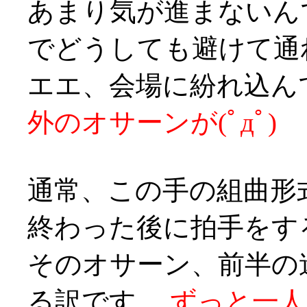
あまり気が進まないん
でどうしても避けて通れ
エエ、会場に紛れ込ん
外のオサーンが(ﾟдﾟ)
通常、この手の組曲形
終わった後に拍手をす
そのオサーン、前半の
る訳です、
ずっと一人