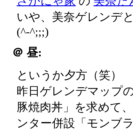
さかにゃ家
の
美奈た
いや、美奈ゲレンデ
(^-^;;;)
＠
昼:
というか夕方（笑）
昨日ゲレンデマップ
豚焼肉丼」を求めて
ンター併設「モンブ