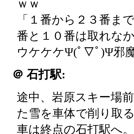
ｗｗ
「１番から２３番ま
番と１０番は取れな
ウケケケΨ(ﾟ▽ﾟ)Ψ
＠
石打駅:
途中、岩原スキー場
た雪を車体で削り取
車は終点の石打駅へ