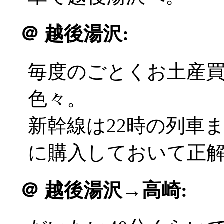
＠
越後湯沢:
毎度のごとくお土産
色々。
新幹線は22時の列車
に購入しておいて正解(^
＠
越後湯沢→高崎: