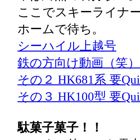
ここでスキーライナ
ホームで待ち。
シーハイル上越号
鉄の方向け動画（笑）要Q
その２ HK681系 要Quic
その３ HK100型 要Quic
駄菓子菓子！！