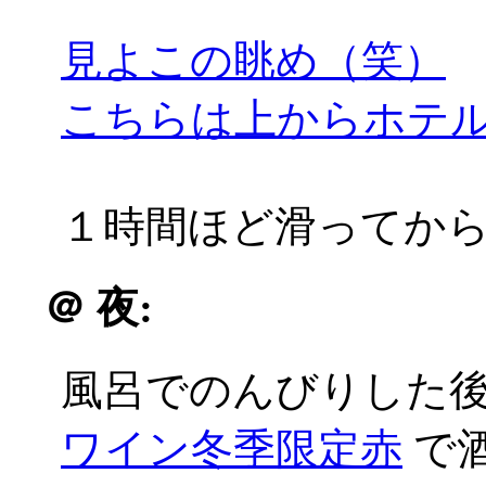
見よこの眺め（笑）
こちらは上からホテ
１時間ほど滑ってか
＠
夜:
風呂でのんびりした
ワイン冬季限定赤
で