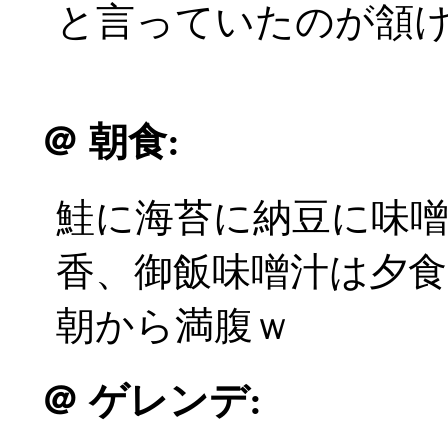
と言っていたのが頷
＠
朝食:
鮭に海苔に納豆に味
香、御飯味噌汁は夕
朝から満腹ｗ
＠
ゲレンデ: