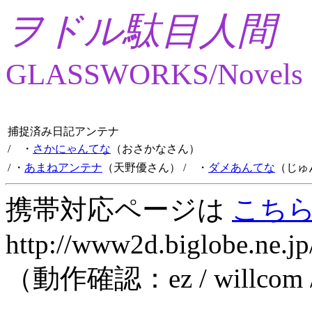
ヲドル駄目人間
GLASSWORKS/Novels
捕捉済み日記アンテナ
/ ・
さかにゃんてな
（おさかなさん）
/ ・
あまねアンテナ
（天野優さん）
/ ・
ダメあんてな
（じゅ
携帯対応ページは
こち
http://www2d.biglobe.ne.jp
（動作確認：ez / willcom 