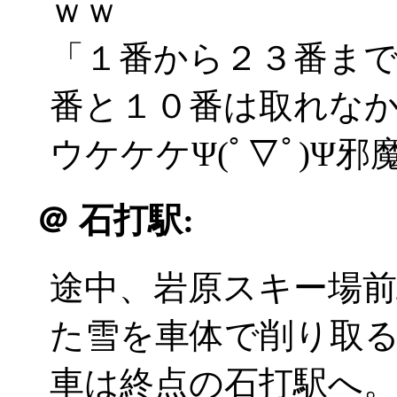
ｗｗ
「１番から２３番ま
番と１０番は取れな
ウケケケΨ(ﾟ▽ﾟ)Ψ
＠
石打駅:
途中、岩原スキー場
た雪を車体で削り取
車は終点の石打駅へ