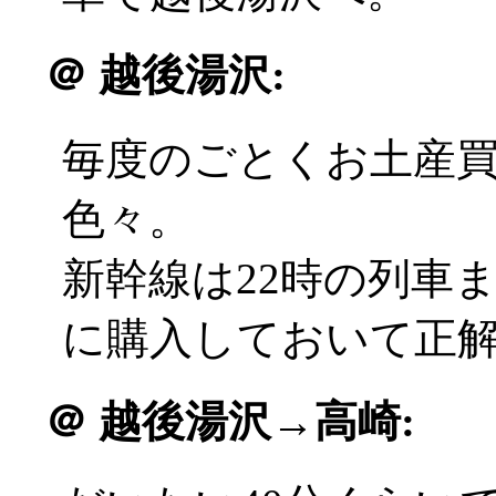
＠
越後湯沢:
毎度のごとくお土産
色々。
新幹線は22時の列車
に購入しておいて正解(^
＠
越後湯沢→高崎: