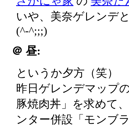
さかにゃ家
の
美奈た
いや、美奈ゲレンデ
(^-^;;;)
＠
昼:
というか夕方（笑）
昨日ゲレンデマップ
豚焼肉丼」を求めて
ンター併設「モンブ