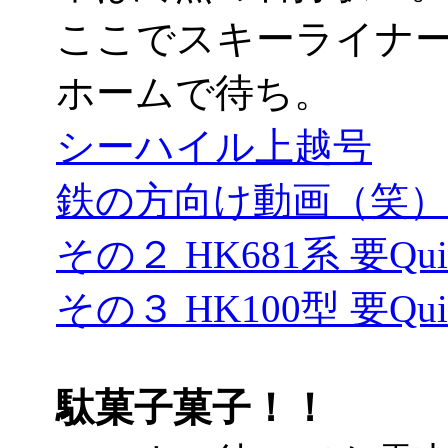
ここでスキーライナ
ホームで待ち。
シーハイル上越号
鉄の方向け動画（笑）要Q
その２ HK681系 要Quic
その３ HK100型 要Quic
駄菓子菓子！！