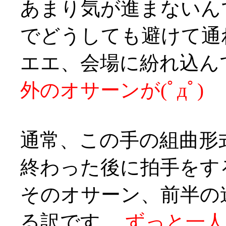
あまり気が進まないん
でどうしても避けて通れ
エエ、会場に紛れ込ん
外のオサーンが(ﾟдﾟ)
通常、この手の組曲形
終わった後に拍手をす
そのオサーン、前半の
る訳です、
ずっと一人