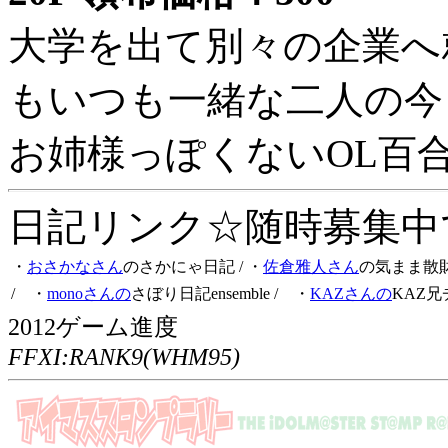
大学を出て別々の企業へ
もいつも一緒な二人の今
お姉様っぽくないOL百
日記リンク☆随時募集中です
・
おさかなさん
のさかにゃ日記
/ ・
佐倉雅人さん
の気まま散
/ ・
monoさんの
さぼり日記ensemble
/ ・
KAZさんの
KAZ兄
2012ゲーム進度
FFXI:RANK9(WHM95)