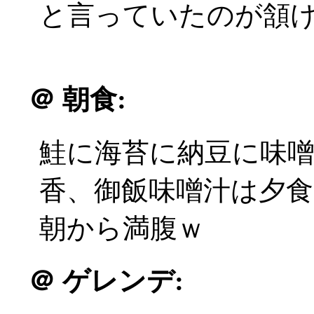
と言っていたのが頷
＠
朝食:
鮭に海苔に納豆に味
香、御飯味噌汁は夕
朝から満腹ｗ
＠
ゲレンデ: