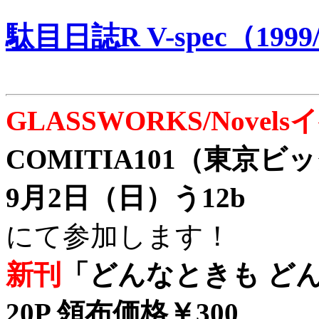
駄目日誌R V-spec（1999/
GLASSWORKS/Nove
COMITIA101（東京
9月2日（日）う12b
にて参加します！
新刊
「どんなときも どん
20P 領布価格￥300