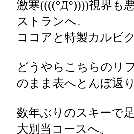
激寒((((°Д°)))
ストランへ。
ココアと特製カルビ
どうやらこちらのリ
のまま表へとんぼ返
数年ぶりのスキーで
大別当コースへ。