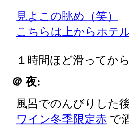
見よこの眺め（笑）
こちらは上からホテ
１時間ほど滑ってか
＠
夜:
風呂でのんびりした
ワイン冬季限定赤
で