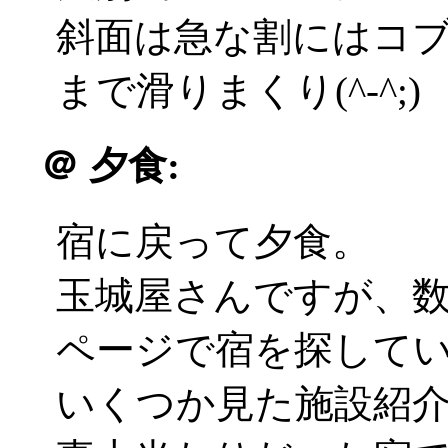
斜面は急な割にはコ
まで滑りまくり(^-^;)
＠
夕食:
宿に戻って夕食。
玉城屋さんですが、
ページで宿を探して
いくつか見た施設紹