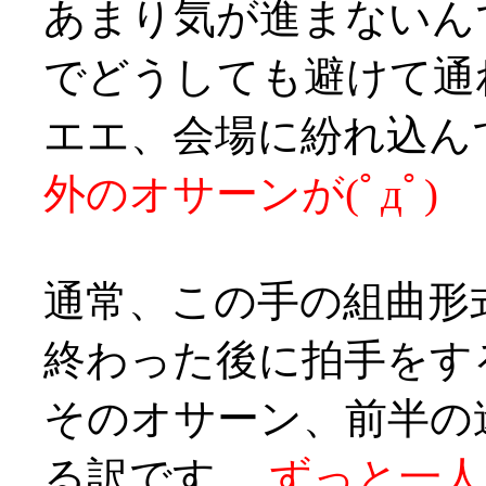
あまり気が進まないん
でどうしても避けて通れ
エエ、会場に紛れ込ん
外のオサーンが(ﾟдﾟ)
通常、この手の組曲形
終わった後に拍手をす
そのオサーン、前半の
る訳です、
ずっと一人