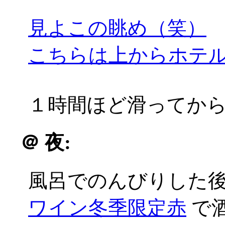
見よこの眺め（笑）
こちらは上からホテ
１時間ほど滑ってか
＠
夜:
風呂でのんびりした
ワイン冬季限定赤
で