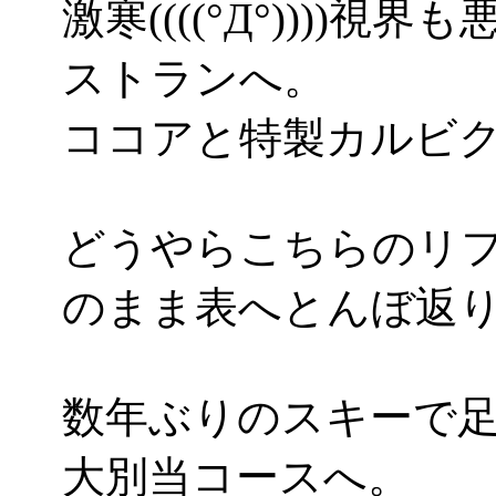
激寒((((°Д°)))
ストランへ。
ココアと特製カルビ
どうやらこちらのリ
のまま表へとんぼ返
数年ぶりのスキーで
大別当コースへ。