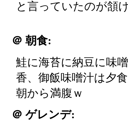
と言っていたのが頷
＠
朝食:
鮭に海苔に納豆に味
香、御飯味噌汁は夕
朝から満腹ｗ
＠
ゲレンデ: