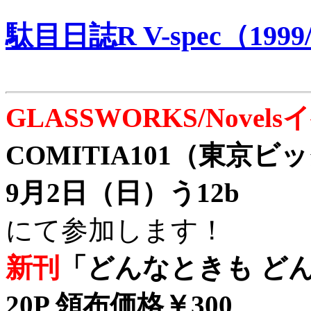
駄目日誌R V-spec（1999/
GLASSWORKS/Nove
COMITIA101（東京
9月2日（日）う12b
にて参加します！
新刊
「どんなときも どん
20P 領布価格￥300