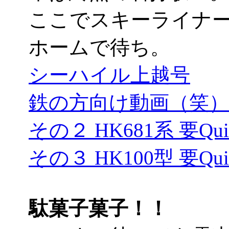
ここでスキーライナ
ホームで待ち。
シーハイル上越号
鉄の方向け動画（笑）要Q
その２ HK681系 要Quic
その３ HK100型 要Quic
駄菓子菓子！！