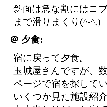
斜面は急な割にはコ
まで滑りまくり(^-^;)
＠
夕食:
宿に戻って夕食。
玉城屋さんですが、
ページで宿を探して
いくつか見た施設紹