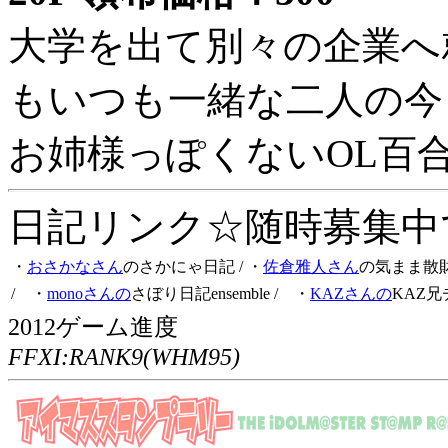
大学を出て別々の企業へ
もいつも一緒な二人の今
お姉様っぽくないOL百
日記リンク☆随時募集中です
・
おさかなさん
のさかにゃ日記
/ ・
佐倉雅人さん
の気まま散
/ ・
monoさんの
さぼり日記ensemble
/ ・
KAZさんの
KAZ兄
2012ゲーム進度
FFXI:RANK9(WHM95)