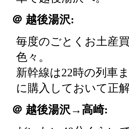
＠
越後湯沢:
毎度のごとくお土産
色々。
新幹線は22時の列車
に購入しておいて正解(^
＠
越後湯沢→高崎: