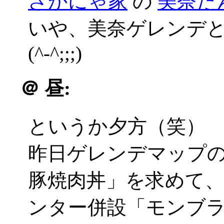
さかにゃ家
の
美奈た
いや、美奈ゲレンデ
(^-^;;;)
＠
昼:
というか夕方（笑）
昨日ゲレンデマップ
豚焼肉丼」を求めて
ンター併設「モンブ