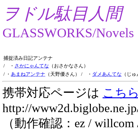
ヲドル駄目人間
GLASSWORKS/Novels
捕捉済み日記アンテナ
/ ・
さかにゃんてな
（おさかなさん）
/ ・
あまねアンテナ
（天野優さん）
/ ・
ダメあんてな
（じゅ
携帯対応ページは
こち
http://www2d.biglobe.ne.jp
（動作確認：ez / willcom 