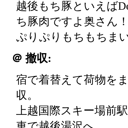
越後もち豚といえばDe
ち豚肉ですよ奥さん
ぷりぷりもちもちまいう
＠
撤収:
宿で着替えて荷物を
収。
上越国際スキー場前
車で越後湯沢へ。