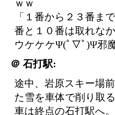
ｗｗ
「１番から２３番ま
番と１０番は取れな
ウケケケΨ(ﾟ▽ﾟ)Ψ
＠
石打駅:
途中、岩原スキー場
た雪を車体で削り取
車は終点の石打駅へ