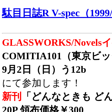
駄目日誌R V-spec（1999/
GLASSWORKS/Nove
COMITIA101（東京
9月2日（日）う12b
にて参加します！
新刊
「どんなときも どん
20P 領布価格￥300