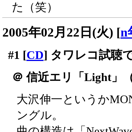
た（笑）
2005年02月22日(火)
[
n
#1
[
CD
] タワレコ試聴
＠
信近エリ「Light」
大沢伸一というかMON
ングル。
曲の構造は「NextW