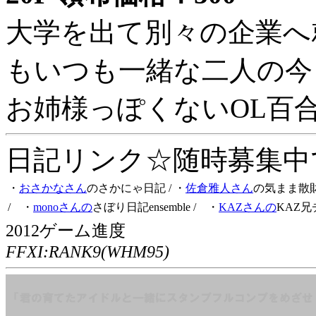
大学を出て別々の企業へ
もいつも一緒な二人の今
お姉様っぽくないOL百
日記リンク☆随時募集中です
・
おさかなさん
のさかにゃ日記
/ ・
佐倉雅人さん
の気まま散
/ ・
monoさんの
さぼり日記ensemble
/ ・
KAZさんの
KAZ兄
2012ゲーム進度
FFXI:RANK9(WHM95)