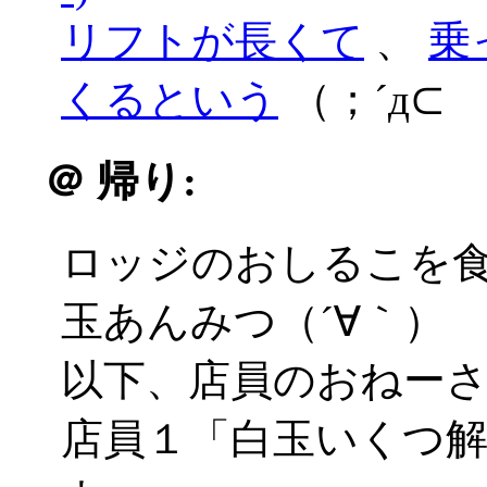
リフトが長くて
、
乗
くるという
（；´д⊂
＠
帰り:
ロッジのおしるこを
玉あんみつ（´∀｀）
以下、店員のおねー
店員１「白玉いくつ