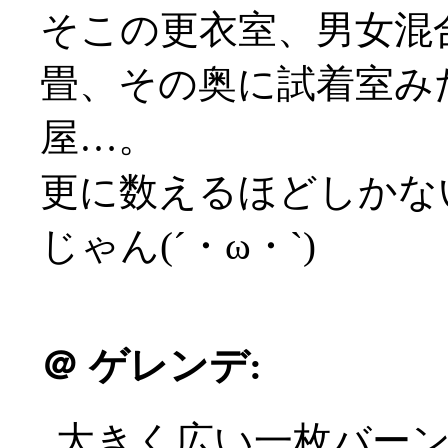
そこの更衣室、男女混
畳、その奥に試着室み
屋…。
更に数えるほどしかな
じゃん(´・ω・`)
＠
ゲレンデ:
大きく広い一枚バー