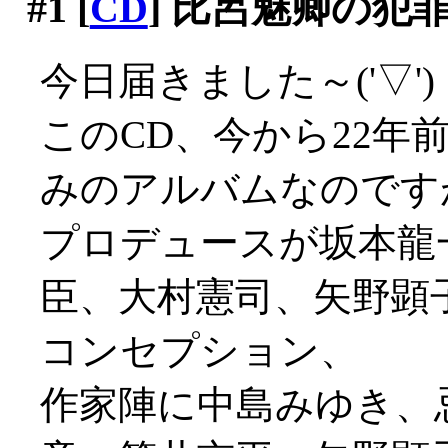
#1
[
CD
] 比呂魅卿の犯
今日届きました～('▽')
このCD、今から22年
みのアルバムなのです
プロデュースが坂本龍
臣、大村憲司、矢野顕
コンセプション、
作家陣に中島みゆき、