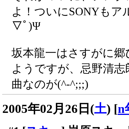
よ！ついにSONYもア
▽ﾟ)Ψ
坂本龍一はさすがに郷
ようですが、忌野清志
曲なのが(^-^;;;)
2005年02月26日(
土
)
[
n