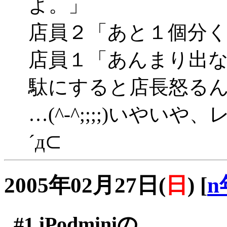
よ。」
店員２「あと１個分
店員１「あんまり出
駄にすると店長怒る
…(^-^;;;;)いや
´д⊂
2005年02月27日(
日
)
[
n
#1
iPodminiの