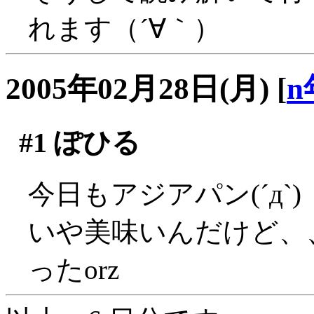
れます（´∀｀）
2005年02月28日(月)
[
n
#1
ぽひる
今日もアジアパン(´д`)
いや美味いんだけど、
ったorz