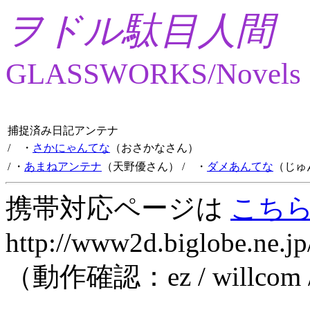
ヲドル駄目人間
GLASSWORKS/Novels
捕捉済み日記アンテナ
/ ・
さかにゃんてな
（おさかなさん）
/ ・
あまねアンテナ
（天野優さん）
/ ・
ダメあんてな
（じゅ
携帯対応ページは
こち
http://www2d.biglobe.ne.jp
（動作確認：ez / willcom 