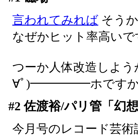
言われてみれば
そうか
なぜかヒット率高いで
つーか人体改造しよう
∀ﾟ)━━━━━ホですから(
#2
佐渡裕/パリ管「幻
今月号のレコード芸術