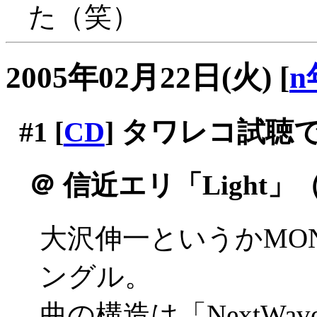
た（笑）
2005年02月22日(火)
[
n
#1
[
CD
] タワレコ試聴
＠
信近エリ「Light」
大沢伸一というかMON
ングル。
曲の構造は「NextW