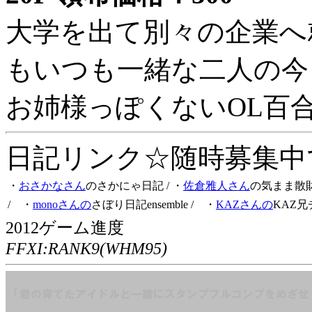
大学を出て別々の企業へ
もいつも一緒な二人の今
お姉様っぽくないOL百
日記リンク☆随時募集中です
・
おさかなさん
のさかにゃ日記
/ ・
佐倉雅人さん
の気まま散
/ ・
monoさんの
さぼり日記ensemble
/ ・
KAZさんの
KAZ兄
2012ゲーム進度
FFXI:RANK9(WHM95)