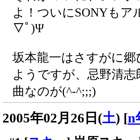
よ！ついにSONYもア
▽ﾟ)Ψ
坂本龍一はさすがに郷
ようですが、忌野清志
曲なのが(^-^;;;)
2005年02月26日(
土
)
[
n