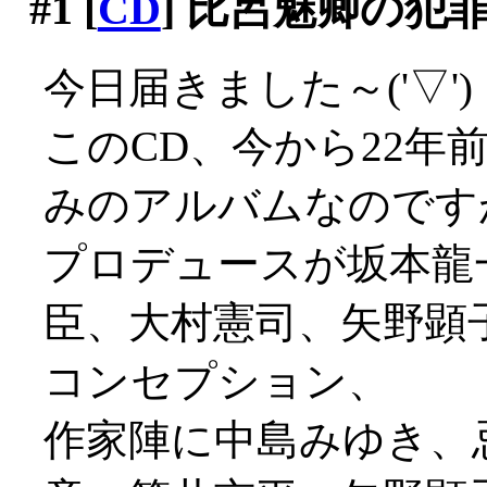
#1
[
CD
] 比呂魅卿の犯
今日届きました～('▽')
このCD、今から22年
みのアルバムなのです
プロデュースが坂本龍
臣、大村憲司、矢野顕
コンセプション、
作家陣に中島みゆき、