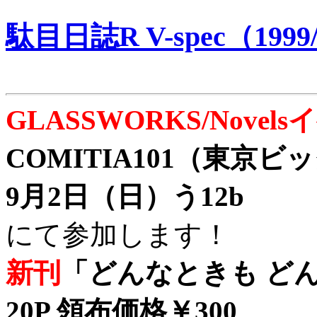
駄目日誌R V-spec（1999/
GLASSWORKS/Nove
COMITIA101（東京
9月2日（日）う12b
にて参加します！
新刊
「どんなときも どん
20P 領布価格￥300