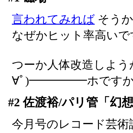
言われてみれば
そうか
なぜかヒット率高いで
つーか人体改造しよう
∀ﾟ)━━━━━ホですから(
#2
佐渡裕/パリ管「幻
今月号のレコード芸術