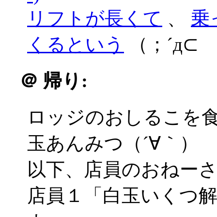
リフトが長くて
、
乗
くるという
（；´д⊂
＠
帰り:
ロッジのおしるこを
玉あんみつ（´∀｀）
以下、店員のおねー
店員１「白玉いくつ