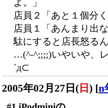
よ。」
店員２「あと１個分
店員１「あんまり出
駄にすると店長怒る
…(^-^;;;;)いや
´д⊂
2005年02月27日(
日
)
[
n
#1
iPodminiの