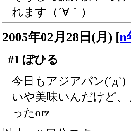
れます（´∀｀）
2005年02月28日(月)
[
n
#1
ぽひる
今日もアジアパン(´д`)
いや美味いんだけど、
ったorz