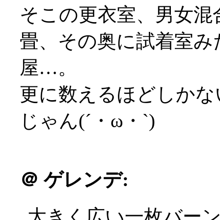
そこの更衣室、男女混
畳、その奥に試着室み
屋…。
更に数えるほどしかな
じゃん(´・ω・`)
＠
ゲレンデ:
大きく広い一枚バー