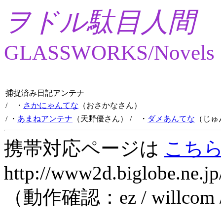
ヲドル駄目人間
GLASSWORKS/Novels
捕捉済み日記アンテナ
/ ・
さかにゃんてな
（おさかなさん）
/ ・
あまねアンテナ
（天野優さん）
/ ・
ダメあんてな
（じゅ
携帯対応ページは
こち
http://www2d.biglobe.ne.jp
（動作確認：ez / willcom 