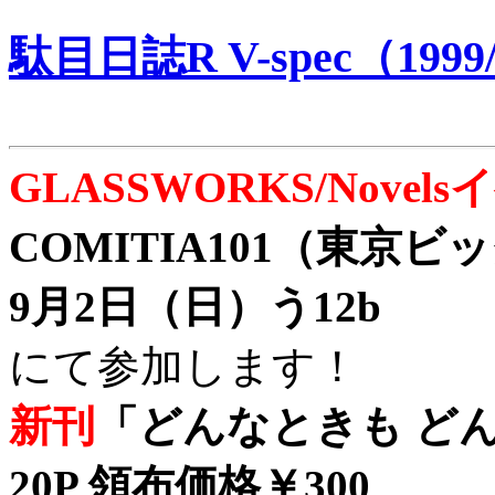
駄目日誌R V-spec（1999/
GLASSWORKS/Nove
COMITIA101（東京
9月2日（日）う12b
にて参加します！
新刊
「どんなときも どん
20P 領布価格￥300