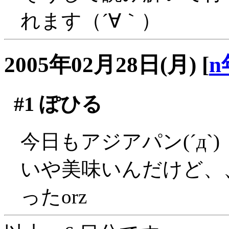
れます（´∀｀）
2005年02月28日(月)
[
n
#1
ぽひる
今日もアジアパン(´д`)
いや美味いんだけど、
ったorz