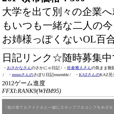
大学を出て別々の企業へ
もいつも一緒な二人の今
お姉様っぽくないOL百
日記リンク☆随時募集中です
・
おさかなさん
のさかにゃ日記
/ ・
佐倉雅人さん
の気まま散
/ ・
monoさんの
さぼり日記ensemble
/ ・
KAZさんの
KAZ兄
2012ゲーム進度
FFXI:RANK9(WHM95)