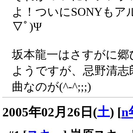
よ！ついにSONYもア
▽ﾟ)Ψ
坂本龍一はさすがに郷
ようですが、忌野清志
曲なのが(^-^;;;)
2005年02月26日(
土
)
[
n