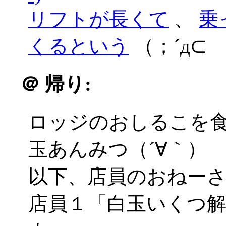
リフトが長くて
、
乗
くるという
（；´д⊂
＠
帰り:
ロッジのおしるこを
玉あんみつ（´∀｀）
以下、店員のおねー
店員１「白玉いくつ