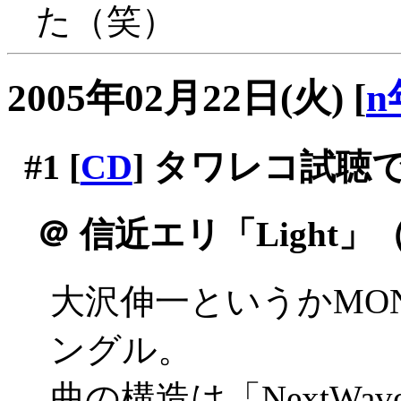
た（笑）
2005年02月22日(火)
[
n
#1
[
CD
] タワレコ試聴
＠
信近エリ「Light」
大沢伸一というかMON
ングル。
曲の構造は「NextW