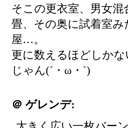
そこの更衣室、男女混
畳、その奥に試着室み
屋…。
更に数えるほどしかな
じゃん(´・ω・`)
＠
ゲレンデ:
大きく広い一枚バー