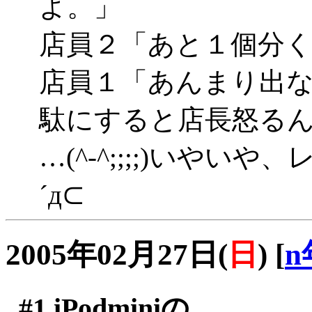
よ。」
店員２「あと１個分
店員１「あんまり出
駄にすると店長怒る
…(^-^;;;;)いや
´д⊂
2005年02月27日(
日
)
[
n
#1
iPodminiの