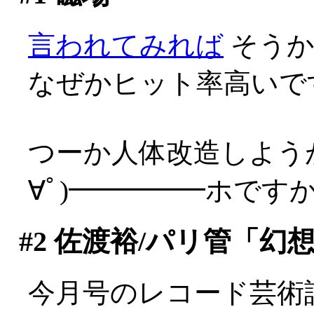
言われてみれば
そうか
なぜかヒット率高いで
つーか人体改造しよう
∀ﾟ)━━━━━ホですから(
#2
佐渡裕/パリ管「幻
今月号のレコード芸術