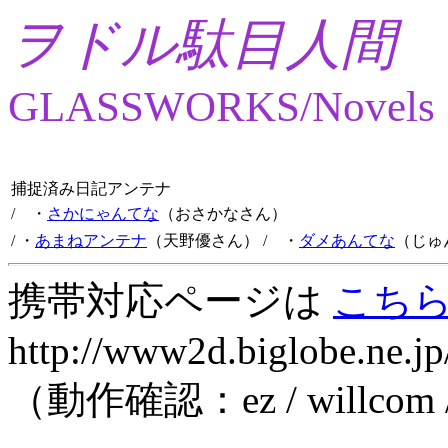
ヲドル駄目人間
GLASSWORKS/Novels
捕捉済み日記アンテナ
/ ・
さかにゃんてな
（おさかなさん）
/ ・
あまねアンテナ
（天野優さん）
/ ・
ダメあんてな
（じゅ
携帯対応ページは
こち
http://www2d.biglobe.ne.jp
（動作確認：ez / willcom 