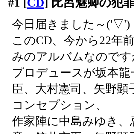
#1
[
CD
] 比呂魅卿の犯
今日届きました～('▽')
このCD、今から22年
みのアルバムなのです
プロデュースが坂本龍
臣、大村憲司、矢野顕
コンセプション、
作家陣に中島みゆき、