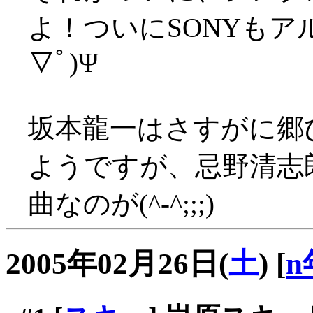
よ！ついにSONYもア
▽ﾟ)Ψ
坂本龍一はさすがに郷
ようですが、忌野清志
曲なのが(^-^;;;)
2005年02月26日(
土
)
[
n