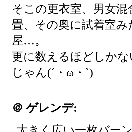
そこの更衣室、男女混
畳、その奥に試着室み
屋…。
更に数えるほどしかな
じゃん(´・ω・`)
＠
ゲレンデ:
大きく広い一枚バー