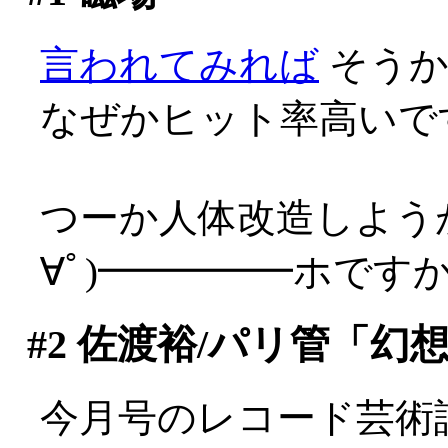
言われてみれば
そうか
なぜかヒット率高いで
つーか人体改造しよう
∀ﾟ)━━━━━ホですから(
#2
佐渡裕/パリ管「幻
今月号のレコード芸術