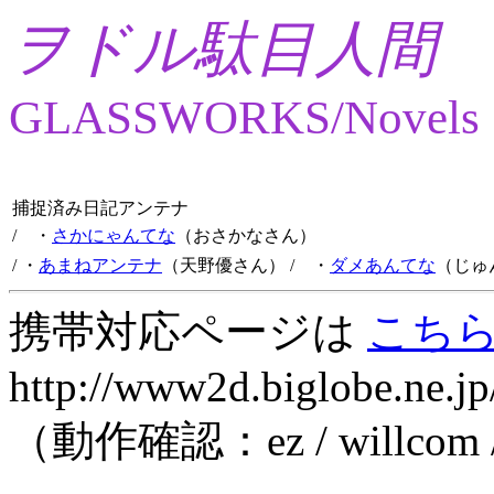
ヲドル駄目人間
GLASSWORKS/Novels
捕捉済み日記アンテナ
/ ・
さかにゃんてな
（おさかなさん）
/ ・
あまねアンテナ
（天野優さん）
/ ・
ダメあんてな
（じゅ
携帯対応ページは
こち
http://www2d.biglobe.ne.jp
（動作確認：ez / willcom 