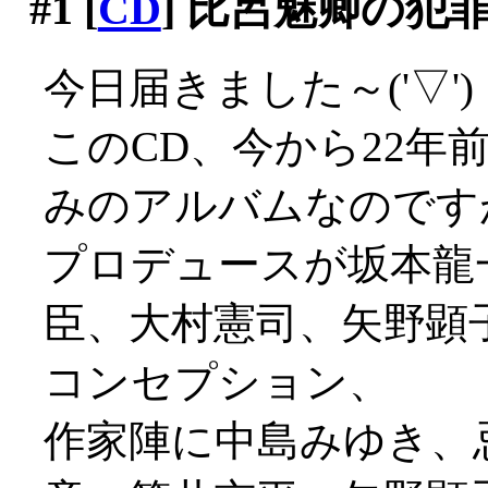
#1
[
CD
] 比呂魅卿の犯
今日届きました～('▽')
このCD、今から22年
みのアルバムなのです
プロデュースが坂本龍
臣、大村憲司、矢野顕
コンセプション、
作家陣に中島みゆき、