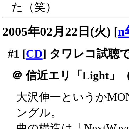
た（笑）
2005年02月22日(火)
[
n
#1
[
CD
] タワレコ試聴
＠
信近エリ「Light」
大沢伸一というかMON
ングル。
曲の構造は「NextW