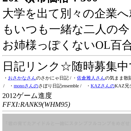
大学を出て別々の企業へ
もいつも一緒な二人の今
お姉様っぽくないOL百
日記リンク☆随時募集中です
・
おさかなさん
のさかにゃ日記
/ ・
佐倉雅人さん
の気まま散
/ ・
monoさんの
さぼり日記ensemble
/ ・
KAZさんの
KAZ兄
2012ゲーム進度
FFXI:RANK9(WHM95)