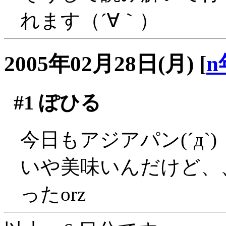
れます（´∀｀）
2005年02月28日(月)
[
n
#1
ぽひる
今日もアジアパン(´д`)
いや美味いんだけど、
ったorz