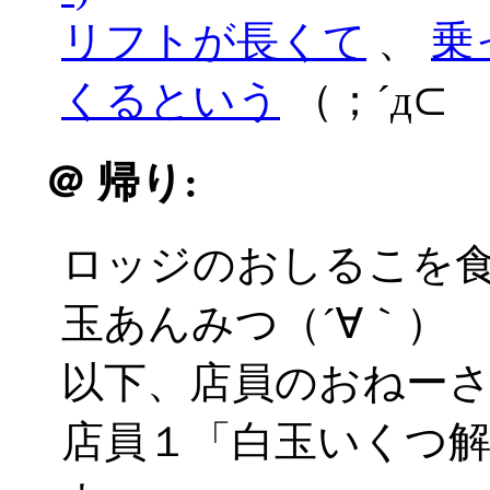
リフトが長くて
、
乗
くるという
（；´д⊂
＠
帰り:
ロッジのおしるこを
玉あんみつ（´∀｀）
以下、店員のおねー
店員１「白玉いくつ