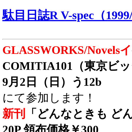
駄目日誌R V-spec（1999/
GLASSWORKS/Nove
COMITIA101（東京
9月2日（日）う12b
にて参加します！
新刊
「どんなときも どん
20P 領布価格￥300