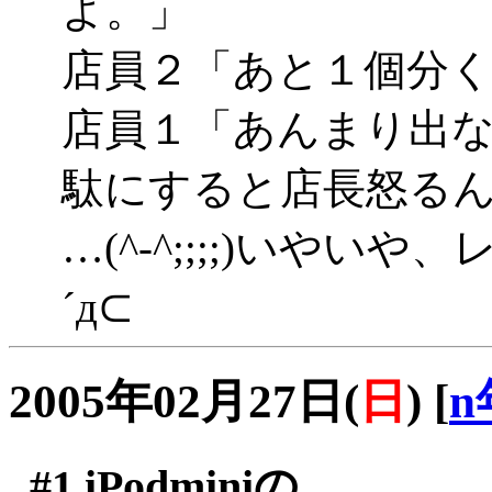
よ。」
店員２「あと１個分
店員１「あんまり出
駄にすると店長怒る
…(^-^;;;;)いや
´д⊂
2005年02月27日(
日
)
[
n
#1
iPodminiの