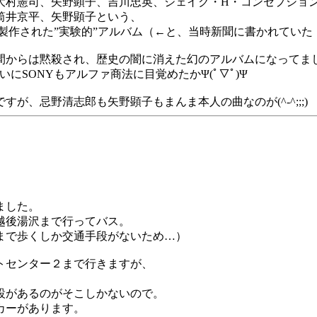
大村憲司、矢野顕子、吉川忠英、ジェイク・H・コンセプショ
筒井京平、矢野顕子という、
製作された”実験的”アルバム（←と、当時新聞に書かれていた
間からは黙殺され、歴史の闇に消えた幻のアルバムになってまし
にSONYもアルファ商法に目覚めたかΨ(ﾟ▽ﾟ)Ψ
、忌野清志郎も矢野顕子もまんま本人の曲なのが(^-^;;;)
ました。
越後湯沢まで行ってバス。
まで歩くしか交通手段がないため…）
トセンター２まで行きますが、
設があるのがそこしかないので。
カーがあります。