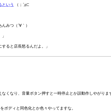
るという
（；´д⊂
んみつ（´∀｀）
。」
にすると店長怒るんだよ。」
⊂
なくなり、音量ボタン押すと一時停止とか誤動作しやがります_
文字をボディと同色化とか色々やってますな。