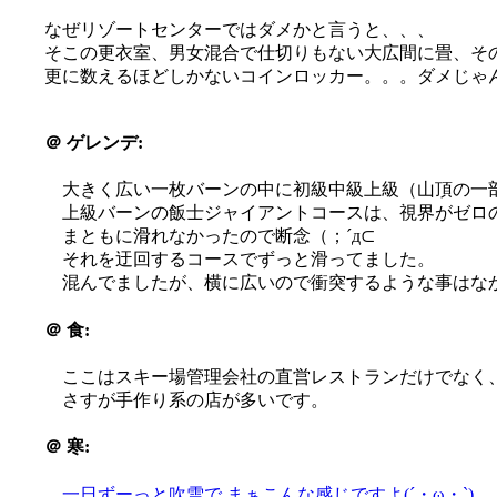
なぜリゾートセンターではダメかと言うと、、、
そこの更衣室、男女混合で仕切りもない大広間に畳、そ
更に数えるほどしかないコインロッカー。。。ダメじゃん(´
＠
ゲレンデ:
大きく広い一枚バーンの中に初級中級上級（山頂の一
上級バーンの飯士ジャイアントコースは、視界がゼロ
まともに滑れなかったので断念（；´д⊂
それを迂回するコースでずっと滑ってました。
混んでましたが、横に広いので衝突するような事はな
＠
食:
ここはスキー場管理会社の直営レストランだけでなく、ロ
さすが手作り系の店が多いです。
＠
寒:
一日ずーっと吹雪で
まぁこんな感じですよ(´・ω・`)