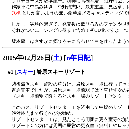
プロデュースが坂本龍一。演奏に高橋幸宏、細野晴臣、
作家陣に中島みゆき、忌野清志郎、糸井重里、見岳章、
異様
としか言いようの無い豪華過ぎるキャスティングで
しかし、実験的過ぎて、発売後は郷ひろみのファンや世
それがついに、シングル盤まで含めて初CD化ですよ！つい
坂本龍一はさすがに郷ひろみに合わせて曲を作ったようですが
2005年02月26日(
土
)
[
n年日記
]
#1
[
スキー
] 岩原スキーリゾート
越後湯沢スキー施設の草分け、岩原スキー場に行ってき
普通電車でしたが、岩原スキー場前駅では下車せず次の
（スキー場前駅で降りるとスキー場のリゾートセンター
このバス、リゾートセンター１を経由して中腹のリゾー
絶対終点まで行くのがお勧め。
リゾートセンター１は、見たところ周囲に更衣室等の施
リゾート２の方には周囲に民営の更衣室（無料）やロッ