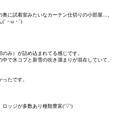
の奥に試着室みたいなカーテン仕切りの小部屋…。
・ω・`)
部のみ）が詰め込まれてる感じです。
の中で氷コブと新雪の吹き溜まりが混在していて、
かったです。
ッジが多数あり種類豊富('▽')