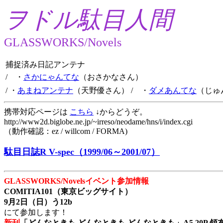
ヲドル駄目人間
GLASSWORKS/Novels
捕捉済み日記アンテナ
/ ・
さかにゃんてな
（おさかなさん）
/ ・
あまねアンテナ
（天野優さん）
/ ・
ダメあんてな
（じゅ
携帯対応ページは
こちら
↓からどうぞ。
http://www2d.biglobe.ne.jp/~irreso/neodame/hns/i/index.cgi
（動作確認：ez / willcom / FORMA)
駄目日誌R V-spec（1999/06～2001/07）
GLASSWORKS/Novelsイベント参加情報
COMITIA101（東京ビッグサイト）
9月2日（日）う12b
にて参加します！
新刊
「どんなときも どんなときも どんなときも」A5 20P 領布