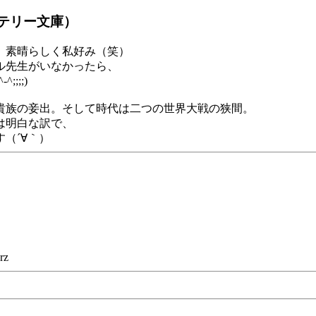
ミステリー文庫）
、素晴らしく私好み（笑）
ル先生がいなかったら、
;;)
貴族の妾出。そして時代は二つの世界大戦の狭間。
は明白な訳で、
（´∀｀）
z