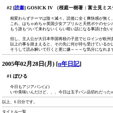
#2
[
読書
] GOSICK IV （桜庭一樹著：富士見
相変わらずテーマは陰々滅々。読後に全く爽快感が無く
これ、はちゃめちゃ英国少女アブリルと天然ボケのセシ
もう誰もついて来れないくらい暗い話になる事請け合い(^-^;;
但し、主人公が大日本帝国将校の子息でヒロインが欧州
以上の事を踏まえると、その先に何が待ち受けているか
そうして読み解いて行くと更に嫌～～～な気分になれます
2005年02月28日(月)
[
n年日記
]
#1
ぽひる
今日もアジアパン(´д`)
いや美味いんだけど、、、今日は玉子パン品切れだったor
以上、6 日分です。
タイトル一覧