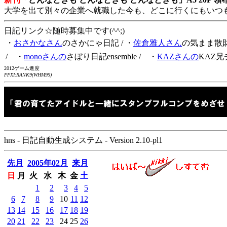
大学を出て別々の企業へ就職した今も、どこに行くにもいつ
日記リンク☆随時募集中です(^^;)
・
おさかなさん
のさかにゃ日記
/ ・
佐倉雅人さん
の気まま散
/ ・
monoさんの
さぼり日記ensemble
/ ・
KAZさんの
KAZ兄
2012ゲーム進度
FFXI:RANK9(WHM95)
hns - 日記自動生成システム - Version 2.10-pl1
先月
2005年02月
来月
日
月
火
水
木
金
土
1
2
3
4
5
6
7
8
9
10
11
12
13
14
15
16
17
18
19
20
21
22
23
24
25
26