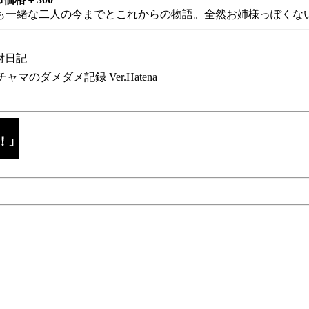
も一緒な二人の今までとこれからの物語。全然お姉様っぽくない
財日記
チャマのダメダメ記録 Ver.Hatena