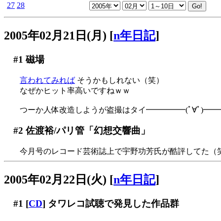
27
28
2005年02月21日(月)
[
n年日記
]
#1
磁場
言われてみれば
そうかもしれない（笑）
なぜかヒット率高いですねｗｗ
つーか人体改造しようが盗撮はタイ━━━━━(ﾟ∀ﾟ)━━━━
#2
佐渡裕/パリ管「幻想交響曲」
今月号のレコード芸術誌上で宇野功芳氏が酷評してた（
2005年02月22日(火)
[
n年日記
]
#1
[
CD
] タワレコ試聴で発見した作品群