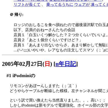
リフトが長くて
、
乗ってるうちに
ウェアが
凍ってく
＠
帰り:
ロッジのおしるこを食べ損ねたので越後湯沢駅で白玉あ
以下、店員のおねーさんたちの会話
店員１「白玉いくつ解かした？２つ分くらいでいいよ
店員２「あと１個分くらいですけど？」
店員１「あんまり出ないからさ、あまり解かして無駄
…(^-^;;;;)いやいや、レアなもの注文してスマソ（；´д
2005年02月27日(
日
)
[
n年日記
]
#1
iPodminiの
リモコンがあぼーんしますた（；´Д｀）
どうやらケーブルが断線した模様。左チャンネルが聞こえ
という訳で買い換えたら当然直りました、、、高い；；
しかしiPodminiは新モデルで電源強化、ホイール部の