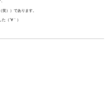
ン、
（笑））であります。
た（´∀｀）