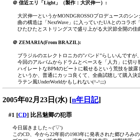
＠
信近エリ「Light」（製作：大沢伸一）:
大沢伸一というかMONDGROSSOプロデュースのシン
曲の構造は「NextWave」に入っていたUAとのコラ
ひたひたとストリングスで盛り上がる大沢節全開の佳
＠
ZEMARIA(From BRAZIL):
ブラジルのエレクトロニカの”バンド”らしいんですが
今回のアルバムからドラムとベースを「人力」に切り
ハイレートなBPMのビートに載せるという荒技を披露してま
というか、普通にカッコ良くて、全曲試聴して購入決定(^
ラテン風UnderWorldかもしれない(^-^;;;)
2005年02月23日(水)
[
n年日記
]
#1
[
CD
] 比呂魅卿の犯罪
今日届きました～('▽')
このCD、今から22年前の1983年に発表された郷ひろみ