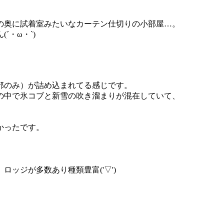
の奥に試着室みたいなカーテン仕切りの小部屋…。
・ω・`)
部のみ）が詰め込まれてる感じです。
の中で氷コブと新雪の吹き溜まりが混在していて、
かったです。
ッジが多数あり種類豊富('▽')