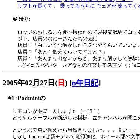
リフトが長くて
、
乗ってるうちに
ウェアが
凍ってく
＠
帰り:
ロッジのおしるこを食べ損ねたので越後湯沢駅で白玉あ
以下、店員のおねーさんたちの会話
店員１「白玉いくつ解かした？２つ分くらいでいいよ
店員２「あと１個分くらいですけど？」
店員１「あんまり出ないからさ、あまり解かして無駄
…(^-^;;;;)いやいや、レアなもの注文してスマソ（；´д
2005年02月27日(
日
)
[
n年日記
]
#1
iPodminiの
リモコンがあぼーんしますた（；´Д｀）
どうやらケーブルが断線した模様。左チャンネルが聞こえ
という訳で買い換えたら当然直りました、、、高い；；
しかしiPodminiは新モデルで電源強化、ホイール部の