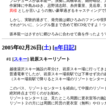
プロデュースが坂本龍一。演奏に高橋幸宏、細野晴臣、
作家陣に中島みゆき、忌野清志郎、糸井重里、見岳章、
異様
としか言いようの無い豪華過ぎるキャスティングで
しかし、実験的過ぎて、発売後は郷ひろみのファンや世
それがついに、シングル盤まで含めて初CD化ですよ！つい
坂本龍一はさすがに郷ひろみに合わせて曲を作ったようですが
2005年02月26日(
土
)
[
n年日記
]
#1
[
スキー
] 岩原スキーリゾート
越後湯沢スキー施設の草分け、岩原スキー場に行ってき
普通電車でしたが、岩原スキー場前駅では下車せず次の
（スキー場前駅で降りるとスキー場のリゾートセンター
このバス、リゾートセンター１を経由して中腹のリゾー
絶対終点まで行くのがお勧め。
リゾートセンター１は、見たところ周囲に更衣室等の施
リゾート２の方には周囲に民営の更衣室（無料）やロッ