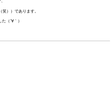
ン、
（笑））であります。
た（´∀｀）