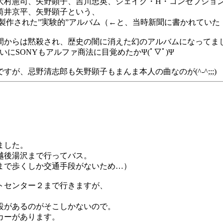
大村憲司、矢野顕子、吉川忠英、ジェイク・H・コンセプショ
筒井京平、矢野顕子という、
製作された”実験的”アルバム（←と、当時新聞に書かれていた
間からは黙殺され、歴史の闇に消えた幻のアルバムになってまし
にSONYもアルファ商法に目覚めたかΨ(ﾟ▽ﾟ)Ψ
、忌野清志郎も矢野顕子もまんま本人の曲なのが(^-^;;;)
ました。
越後湯沢まで行ってバス。
まで歩くしか交通手段がないため…）
トセンター２まで行きますが、
設があるのがそこしかないので。
カーがあります。