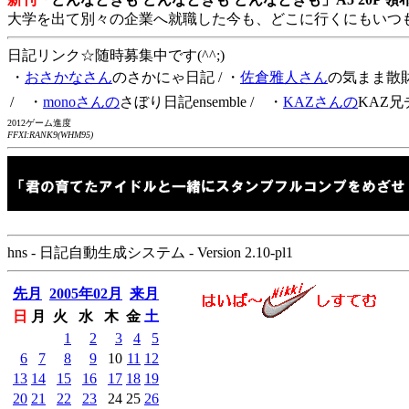
大学を出て別々の企業へ就職した今も、どこに行くにもいつ
日記リンク☆随時募集中です(^^;)
・
おさかなさん
のさかにゃ日記
/ ・
佐倉雅人さん
の気まま散
/ ・
monoさんの
さぼり日記ensemble
/ ・
KAZさんの
KAZ兄
2012ゲーム進度
FFXI:RANK9(WHM95)
hns - 日記自動生成システム - Version 2.10-pl1
先月
2005年02月
来月
日
月
火
水
木
金
土
1
2
3
4
5
6
7
8
9
10
11
12
13
14
15
16
17
18
19
20
21
22
23
24
25
26