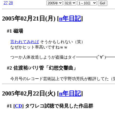
27
28
2005年02月21日(月)
[
n年日記
]
#1
磁場
言われてみれば
そうかもしれない（笑）
なぜかヒット率高いですねｗｗ
つーか人体改造しようが盗撮はタイ━━━━━(ﾟ∀ﾟ)━━━━
#2
佐渡裕/パリ管「幻想交響曲」
今月号のレコード芸術誌上で宇野功芳氏が酷評してた（
2005年02月22日(火)
[
n年日記
]
#1
[
CD
] タワレコ試聴で発見した作品群