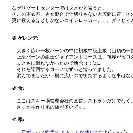
なぜリゾートセンターではダメかと言うと、、、
そこの更衣室、男女混合で仕切りもない大広間に畳、そ
更に数えるほどしかないコインロッカー。。。ダメじゃん(´
＠
ゲレンデ:
大きく広い一枚バーンの中に初級中級上級（山頂の一
上級バーンの飯士ジャイアントコースは、視界がゼロ
まともに滑れなかったので断念（；´д⊂
それを迂回するコースでずっと滑ってました。
混んでましたが、横に広いので衝突するような事はな
＠
食:
ここはスキー場管理会社の直営レストランだけでなく、ロ
さすが手作り系の店が多いです。
＠
寒:
一日ずーっと吹雪で
まぁこんな感じですよ(´・ω・`)