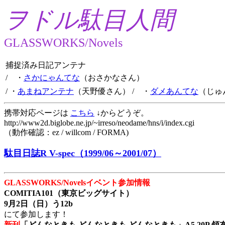
ヲドル駄目人間
GLASSWORKS/Novels
捕捉済み日記アンテナ
/ ・
さかにゃんてな
（おさかなさん）
/ ・
あまねアンテナ
（天野優さん）
/ ・
ダメあんてな
（じゅ
携帯対応ページは
こちら
↓からどうぞ。
http://www2d.biglobe.ne.jp/~irreso/neodame/hns/i/index.cgi
（動作確認：ez / willcom / FORMA)
駄目日誌R V-spec（1999/06～2001/07）
GLASSWORKS/Novelsイベント参加情報
COMITIA101（東京ビッグサイト）
9月2日（日）う12b
にて参加します！
新刊
「どんなときも どんなときも どんなときも」A5 20P 領布