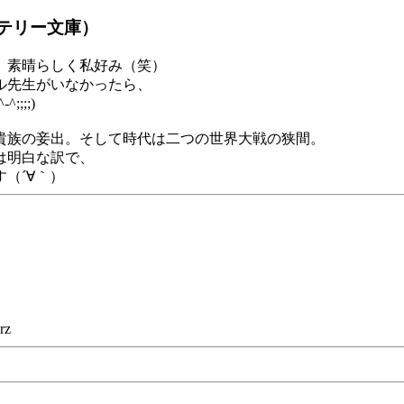
ミステリー文庫）
、素晴らしく私好み（笑）
ル先生がいなかったら、
;;)
貴族の妾出。そして時代は二つの世界大戦の狭間。
は明白な訳で、
（´∀｀）
z