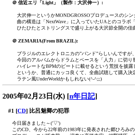
＠
信近エリ「Light」（製作：大沢伸一）:
大沢伸一というかMONDGROSSOプロデュースのシン
曲の構造は「NextWave」に入っていたUAとのコラ
ひたひたとストリングスで盛り上がる大沢節全開の佳
＠
ZEMARIA(From BRAZIL):
ブラジルのエレクトロニカの”バンド”らしいんですが
今回のアルバムからドラムとベースを「人力」に切り
ハイレートなBPMのビートに載せるという荒技を披露してま
というか、普通にカッコ良くて、全曲試聴して購入決定(^
ラテン風UnderWorldかもしれない(^-^;;;)
2005年02月23日(水)
[
n年日記
]
#1
[
CD
] 比呂魅卿の犯罪
今日届きました～('▽')
このCD、今から22年前の1983年に発表された郷ひろみ