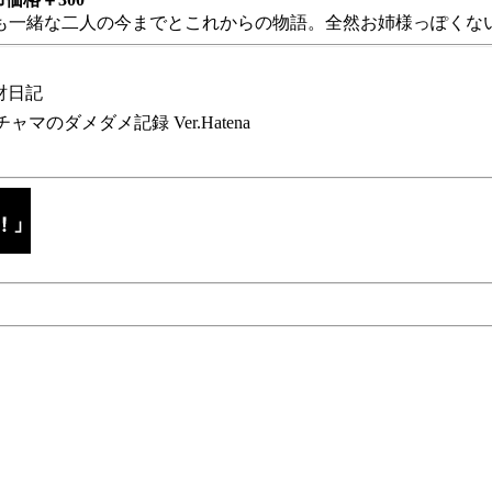
も一緒な二人の今までとこれからの物語。全然お姉様っぽくない
財日記
チャマのダメダメ記録 Ver.Hatena