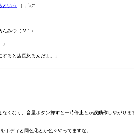
るという
（；´д⊂
んみつ（´∀｀）
。」
にすると店長怒るんだよ。」
⊂
なくなり、音量ボタン押すと一時停止とか誤動作しやがります_
文字をボディと同色化とか色々やってますな。