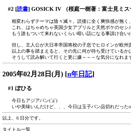
#2
[
読書
] GOSICK IV （桜庭一樹著：富士見
相変わらずテーマは陰々滅々。読後に全く爽快感が無く
これ、はちゃめちゃ英国少女アブリルと天然ボケのセシ
もう誰もついて来れないくらい暗い話になる事請け合い(^-^;;
但し、主人公が大日本帝国将校の子息でヒロインが欧州
以上の事を踏まえると、その先に何が待ち受けているか
そうして読み解いて行くと更に嫌～～～な気分になれます
2005年02月28日(月)
[
n年日記
]
#1
ぽひる
今日もアジアパン(´д`)
いや美味いんだけど、、、今日は玉子パン品切れだったor
以上、6 日分です。
タイトル一覧