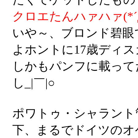
クロエたんハァハァ(*´
いや～、ブロンド碧眼
よホントに17歳ディ
しかもパンフに載って
し_|￣|○
ポワトゥ・シャラント
下、まるでドイツのオ