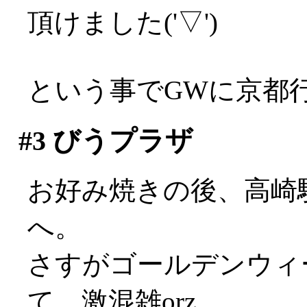
頂けました('▽')
という事でGWに京都
#3
びうプラザ
お好み焼きの後、高崎
へ。
さすがゴールデンウィ
て、激混雑orz