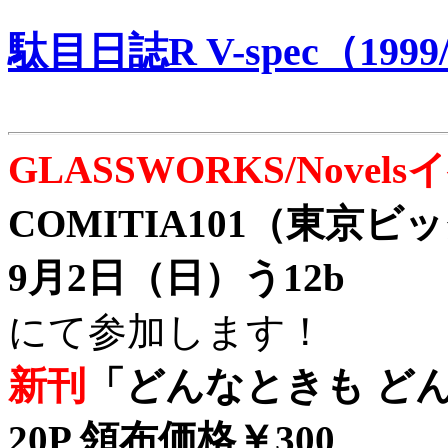
駄目日誌R V-spec（1999/
GLASSWORKS/Nove
COMITIA101（東京
9月2日（日）う12b
にて参加します！
新刊
「どんなときも どん
20P 領布価格￥300