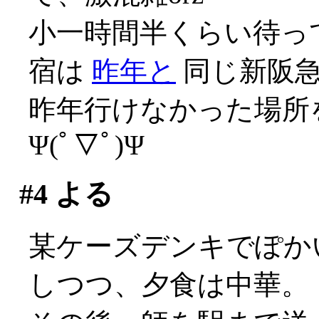
小一時間半くらい待っ
宿は
昨年と
同じ新阪
昨年行けなかった場所
Ψ(ﾟ▽ﾟ)Ψ
#4
よる
某ケーズデンキでぽか
しつつ、夕食は中華。