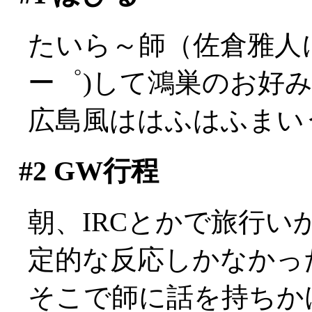
たいら～師（佐倉雅人
ー゜)して鴻巣のお好み焼
広島風ははふはふまいう～
#2
GW行程
朝、IRCとかで旅行
定的な反応しかなかった(
そこで師に話を持ちか