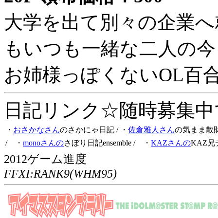
大学を出て別々の企業へ
もいつも一緒な二人の今
お姉様っぽくないOL百
日記リンク☆随時募集中です
・
おさかなさん
のさかにゃ日記
/ ・
佐倉雅人さん
の気まま散
/ ・
monoさんの
さぼり日記ensemble
/ ・
KAZさんの
KAZ兄
2012ゲーム進度
FFXI:RANK9(WHM95)