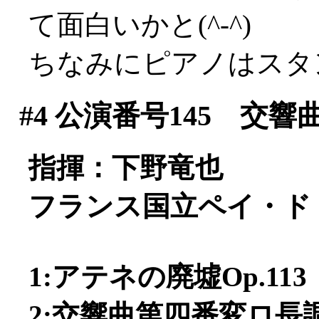
て面白いかと(^-^)
ちなみにピアノはスタ
#4
公演番号145 交響
指揮：下野竜也
フランス国立ペイ・ド
1:アテネの廃墟Op.113
2:交響曲第四番変ロ長調O