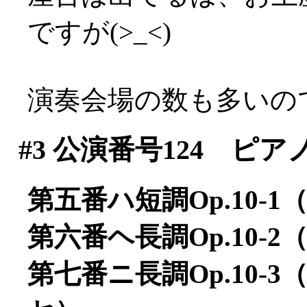
ですが(>_<)
演奏会場の数も多いので迷う
#3
公演番号124 ピア
第五番ハ短調Op.10
第六番ヘ長調Op.10-
第七番ニ長調Op.10