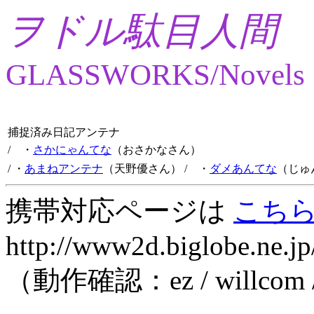
ヲドル駄目人間
GLASSWORKS/Novels
捕捉済み日記アンテナ
/ ・
さかにゃんてな
（おさかなさん）
/ ・
あまねアンテナ
（天野優さん）
/ ・
ダメあんてな
（じゅ
携帯対応ページは
こち
http://www2d.biglobe.ne.jp
（動作確認：ez / willcom 