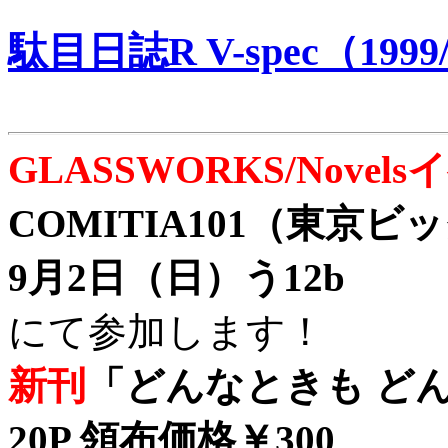
駄目日誌R V-spec（1999/
GLASSWORKS/Nove
COMITIA101（東京
9月2日（日）う12b
にて参加します！
新刊
「どんなときも どん
20P 領布価格￥300