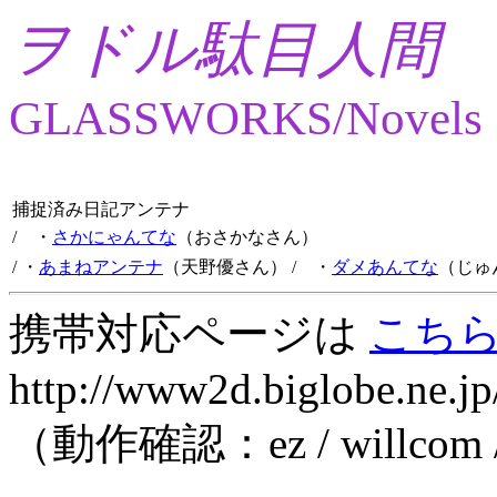
ヲドル駄目人間
GLASSWORKS/Novels
捕捉済み日記アンテナ
/ ・
さかにゃんてな
（おさかなさん）
/ ・
あまねアンテナ
（天野優さん）
/ ・
ダメあんてな
（じゅ
携帯対応ページは
こち
http://www2d.biglobe.ne.jp
（動作確認：ez / willcom 