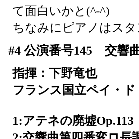
て面白いかと(^-^)
ちなみにピアノはスタ
#4
公演番号145 交響
指揮：下野竜也
フランス国立ペイ・ド
1:アテネの廃墟Op.113
2:交響曲第四番変ロ長調O