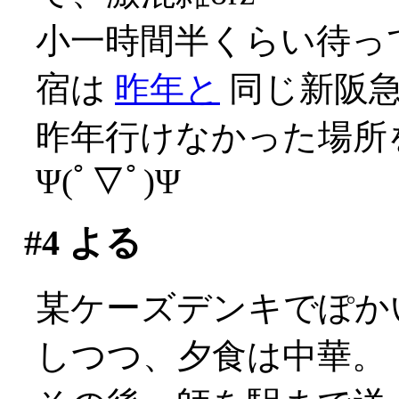
小一時間半くらい待っ
宿は
昨年と
同じ新阪
昨年行けなかった場所
Ψ(ﾟ▽ﾟ)Ψ
#4
よる
某ケーズデンキでぽか
しつつ、夕食は中華。