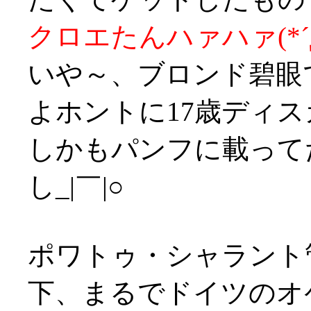
クロエたんハァハァ(*´
いや～、ブロンド碧眼
よホントに17歳ディ
しかもパンフに載って
し_|￣|○
ポワトゥ・シャラント
下、まるでドイツのオ