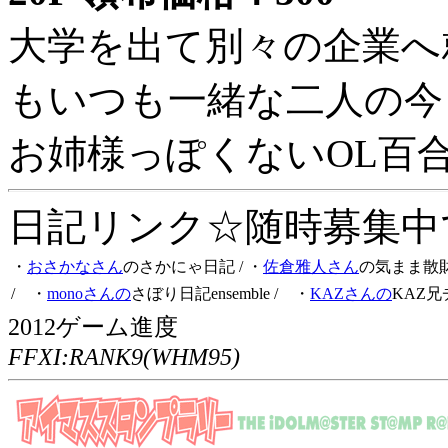
大学を出て別々の企業へ
もいつも一緒な二人の今
お姉様っぽくないOL百
日記リンク☆随時募集中です
・
おさかなさん
のさかにゃ日記
/ ・
佐倉雅人さん
の気まま散
/ ・
monoさんの
さぼり日記ensemble
/ ・
KAZさんの
KAZ兄
2012ゲーム進度
FFXI:RANK9(WHM95)