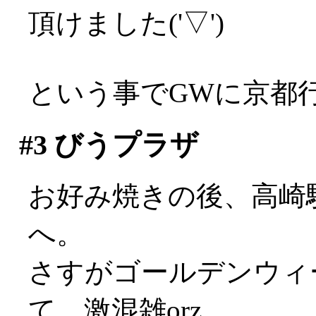
頂けました('▽')
という事でGWに京都
#3
びうプラザ
お好み焼きの後、高崎
へ。
さすがゴールデンウィ
て、激混雑orz