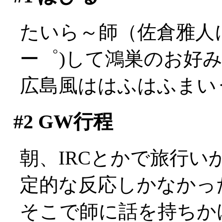
たいら～師（佐倉雅人
ー゜)して鴻巣のお好み焼
広島風ははふはふまいう～
#2
GW行程
朝、IRCとかで旅行
定的な反応しかなかった(
そこで師に話を持ちか