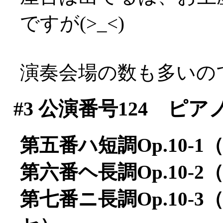
ですが(>_<)
演奏会場の数も多いので迷う
#3
公演番号124 ピア
第五番ハ短調Op.10
第六番ヘ長調Op.10-
第七番ニ長調Op.10