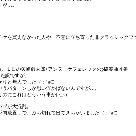
すが…。
チケを買えなかった人や「不意に立ち寄った非クラッシックフ
曲、１日の矢崎彦太郎+アンヌ・ケフェレックのp協奏曲４番、
った訳ですが、
りと無人でした（；´д⊂
いうパターンしか思い浮かばないんですが…。
にこれはどういう事か(>_<)
パブが大混乱。
句放置…で、ぶち切れて出てきちゃいました（；´д⊂