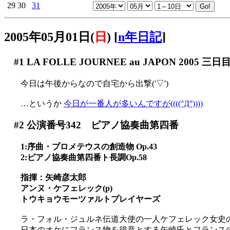
29
30
31
2005年05月01日(
日
)
[
n年日記
]
#1
LA FOLLE JOURNEE au JAPON 2005 三日
今日は午後からなので自宅から出撃('▽')
…というか
今日が一番人が多いんですが((((°Д°))))
#2
公演番号342 ピアノ協奏曲第四番
1:序曲・プロメテウスの創造物 Op.43
2:ピアノ協奏曲第四番ト長調Op.58
指揮：矢崎彦太郎
アンヌ・ケフェレック(p)
トウキョウモーツァルトプレイヤーズ
ラ・フォル・ジュルネ伝道大使の一人ケフェレック女史のピ
日本のオケにフランス物を得意とする矢崎氏とフランス