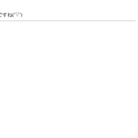
('▽')