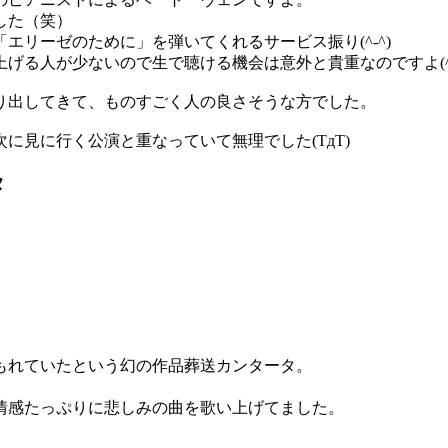
した（笑）
リーゼのために」を弾いてくれるサービス振り(^-^)
る人が少ないので生で聴ける機会は意外と貴重なのですよ(^-^
り出してきて、ものすごく人の良さそうな方でした。
に見に行く公演と重なっていて無理でした(TдT)
タ
埋もれていたという幻の作品葬送カンタータ。
情感たっぷりに悲しみの曲を歌い上げてました。