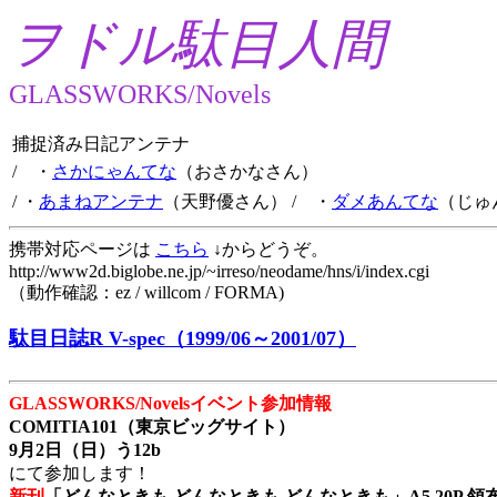
ヲドル駄目人間
GLASSWORKS/Novels
捕捉済み日記アンテナ
/ ・
さかにゃんてな
（おさかなさん）
/ ・
あまねアンテナ
（天野優さん）
/ ・
ダメあんてな
（じゅ
携帯対応ページは
こちら
↓からどうぞ。
http://www2d.biglobe.ne.jp/~irreso/neodame/hns/i/index.cgi
（動作確認：ez / willcom / FORMA)
駄目日誌R V-spec（1999/06～2001/07）
GLASSWORKS/Novelsイベント参加情報
COMITIA101（東京ビッグサイト）
9月2日（日）う12b
にて参加します！
新刊
「どんなときも どんなときも どんなときも」A5 20P 領布