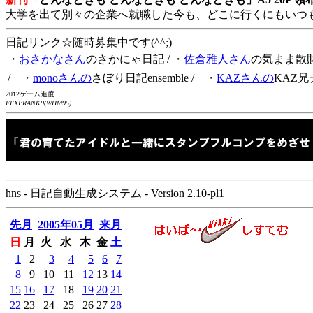
大学を出て別々の企業へ就職した今も、どこに行くにもいつ
日記リンク☆随時募集中です(^^;)
・
おさかなさん
のさかにゃ日記
/ ・
佐倉雅人さん
の気まま散
/ ・
monoさんの
さぼり日記ensemble
/ ・
KAZさんの
KAZ兄
2012ゲーム進度
FFXI:RANK9(WHM95)
hns - 日記自動生成システム - Version 2.10-pl1
先月
2005年05月
来月
日
月
火
水
木
金
土
1
2
3
4
5
6
7
8
9
10
11
12
13
14
15
16
17
18
19
20
21
22
23
24
25
26
27
28