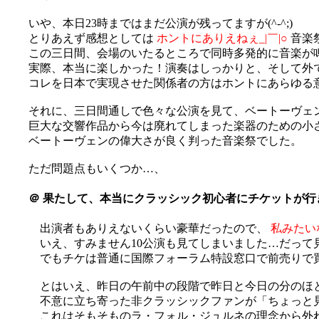
いや、本日23時まではまだ公演が残ってますが(^-^;)
とりあえず感想としては
ホントにありえねぇ_|￣|○
音楽
この三日間、会場のいたるところで同時多発的に音楽が
実際、本当に楽しかった！演奏はしっかりと、そして外
コレを日本で実現させた関係者の方はホントにあらゆる意味で
それに、三日間通しで色々な公演を見て、ベートーヴェ
巨大な交響作品から今は廃れてしまった楽器のための小
ベートーヴェンの偉大さが良く判った音楽祭でした。
ただ問題点もいくつか…、
＠
果たして、本当にクラッシック初心者にチケットが行
出演者もありえないくらい豪華だったので、
私みたい
いえ、すみません10公演も見てしまいました…だって見た
でもチケは普通に国際フォーラム特設窓口で前売りで買
とはいえ、昨日の午前中の段階で昨日と今日の分のほ
不意に立ち寄った非クラッシックファンが「ちょっと
これはそもそものラ・フォル・ジュルネの理念から外