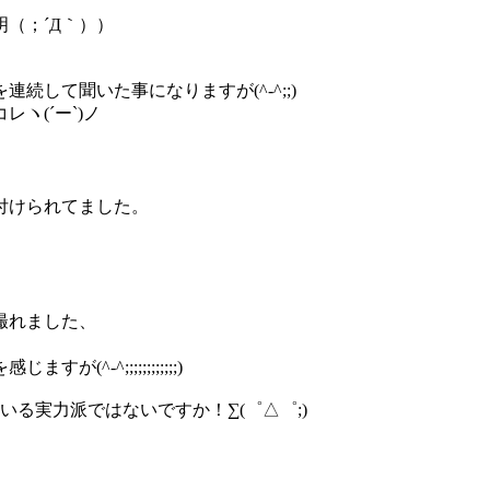
（；´Д｀））
して聞いた事になりますが(^-^;;)
ヽ(´ー`)ノ
付けられてました。
撮れました、
^;;;;;;;;;;;;)
る実力派ではないですか！∑(゜△゜;)