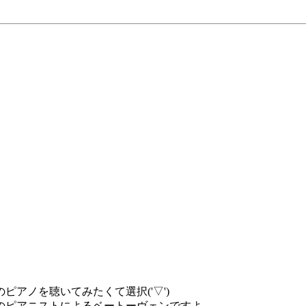
目
アノを聴いてみたくて選択('▽')
のピアニストによるベートーヴェンですよ。