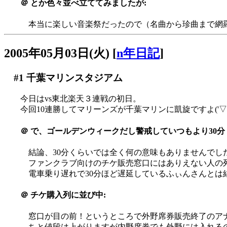
＠
とか色々並べ立ててみましたが:
本当に楽しい音楽祭だったので（名曲から珍曲まで網羅
2005年05月03日(火)
[
n年日記
]
#1
千葉マリンスタジアム
今日はvs東北楽天３連戦の初日。
今回10連勝してマリーンズが千葉マリンに凱旋ですよ('▽'
＠
で、ゴールデンウィークだし警戒していつもより30分
結論、30分くらいでは全く何の意味もありませんでした_
ファンクラブ向けのチケ販売窓口にはありえない人の列が((((
電車乗り遅れで30分ほど遅延しているふぃんさんとは
＠
チケ購入列に並び中:
窓口が目の前！というところで外野席券販売終了のアナウン
ちと値段は上がりますが内野席券でも外野には入れる