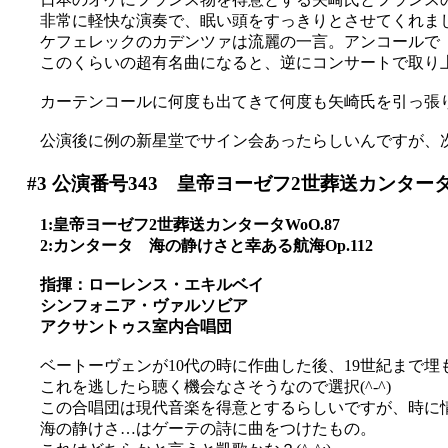
非常に軽快な演奏で、眠い頭をすっきりとさせてくれま
ケフェレックのカデンツァは流麗の一言。アンコールで「エ
このくらいの超有名曲になると、逆にコンサートで取り上げ
カーテンコールに何度も出てきて何度も矢崎氏を引っ張
公演後に例の新星堂でサイン会あったらしいんですが、次
#3
公演番号343 皇帝ヨーゼフ2世葬送カンター
1:皇帝ヨーゼフ2世葬送カンタータWoO.87
2:カンタータ 海の静けさと幸ある航海Op.112
指揮：ローレンス・エキルベイ
シンフォニア・ヴァルソビア
アクサントゥス室内合唱団
ベートーヴェンが10代の時に作曲した後、19世紀まで
これを逃したら聴く機会なさそうなので選択(^-^)
この合唱団は現代音楽を得意とするらしいですが、時に
海の静けさ…はゲーテの詩に曲をつけたもの。