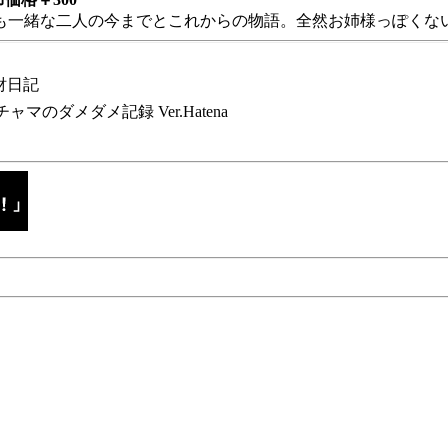
も一緒な二人の今までとこれからの物語。全然お姉様っぽくない
財日記
チャマのダメダメ記録 Ver.Hatena