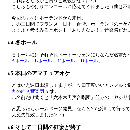
これはどちらかと言うと凱歌かな？(^-^;)
こちらもやはりアンコールに応えてくれました（曲は不明
今回のオケはポーランドから来日。
この三日間でフランス、日本、台湾、ポーランドのオケを連続
よくよく考えみるとホント「ありえない！」音楽祭だわコレ
#4
各ホール
各ホールにはそれぞれベートーヴェンにちなんだ名前が
Aホール、
Bホール、
Cホール、
Dホール、
#5
本日のアマチュアオケ
とはいえ連日出演してますが、今回丁度いいアングルで
丸の内交響楽団
です。
…名前だけ聞くと「六本木男声合唱団」並みのアヤシサを感じますが(^-
と思ったらホームページ発見。なんとNY公演まで行ってい
大変失礼致しました(>_<)
#6
そして三日間の狂宴が終了