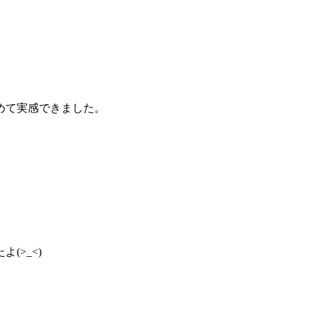
めて実感できました。
>_<)