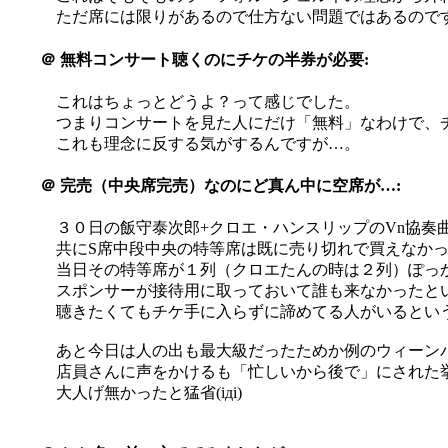
ただ席には限りがあるので仕方ない問題ではあるので
＠
無料コンサート聴くのにチケの半券が必要:
これはちょっとどうよ？って感じでした。
つまりコンサートを見た人にだけ「無料」なわけで、
これも理念に反する気がするんですが…。
＠
完売（中央席完売）なのにど真ん中に空席が…:
３０日の飯守泰次郎+クロエ・ハンスリップのVn協奏
共にS席中段中央の特等席は既に売り切れで買えなか
当日その特等席が１列（クロエたんの時は２列）ぽっか
スポンサーが接待用に取っておいて誰も来なかったと
聴きたくてもチケ手に入らずに諦めてる人がいるというの
あと今日は人の出も最大級だったためか例のウィーン
店員さんに声をかけるも「忙しいから後で」にされた挙
大人げ無かったと猛省(iдi)