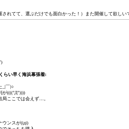
されてて、選ぶだけでも面白かった！）また開催して欲しいですね
)
くらい早く海浜幕張着:
|￣|○
°Д°))))
結局ここでは会えず…。
スが(iдi)
のでそっちを購入。