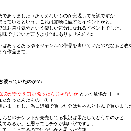
祭でありました（ありえないものが実現してる訳ですが）
鳴っているという、これは驚嘆に値するイベントかと。
ではお祭り気分という楽しい気分になれるイベントでした。
すごいと言うより他にありません(^-^;;)
ンはありとあらゆるジャンルの作品を書いていたのだなぁと改
さな作品まで、
き渡っていたのか？:
なのがチケを買い漁ったんじゃないか
という危惧が_|￣|○
かったんだもの！(iдi)
いましたし、当日追加で買った分はちゃんと並んで買いましたよ(
とんどのチケットが完売してる状況は果たしてどうなのかと。
見てみるか」と思ってもチケが無い訳ですよ。
れてしまってるのではないかと思った次第。