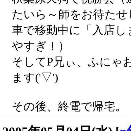
たいら～師をお待たせ
車で移動中に「入店しま
やすぎ！）
そしてP兄ぃ、ふにゃ
ます('▽')
その後、終電で帰宅。