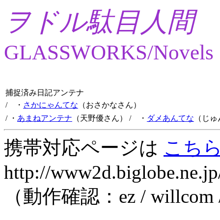
ヲドル駄目人間
GLASSWORKS/Novels
捕捉済み日記アンテナ
/ ・
さかにゃんてな
（おさかなさん）
/ ・
あまねアンテナ
（天野優さん）
/ ・
ダメあんてな
（じゅ
携帯対応ページは
こち
http://www2d.biglobe.ne.jp
（動作確認：ez / willcom 