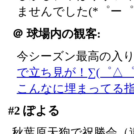
ませんでした(*゜ー゜
＠
球場内の観客:
今シーズン最高の入
で立ち見が！∑(゜△゜;
こんなに埋まってる
#2
ぽよる
秋葉原天狗で祝勝会（