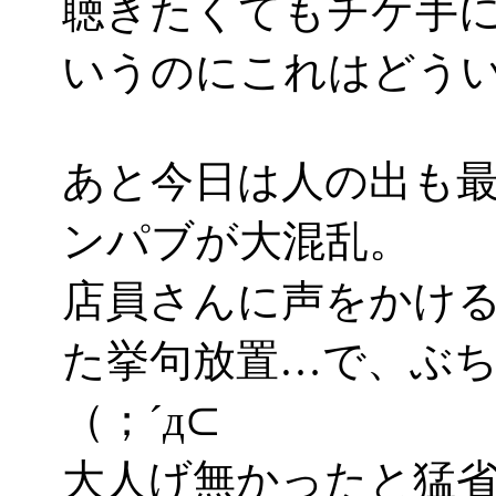
聴きたくてもチケ手
いうのにこれはどういう
あと今日は人の出も
ンパブが大混乱。
店員さんに声をかけ
た挙句放置…で、ぶ
（；´д⊂
大人げ無かったと猛省(i