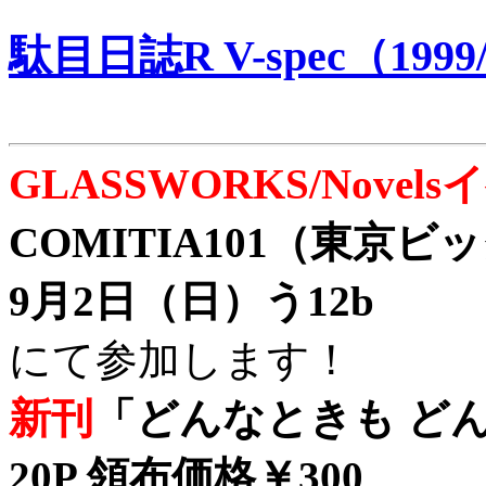
駄目日誌R V-spec（1999/
GLASSWORKS/Nove
COMITIA101（東京
9月2日（日）う12b
にて参加します！
新刊
「どんなときも どん
20P 領布価格￥300