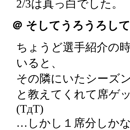
2/3は真っ白でした。
＠
そしてうろうろして
ちょうど選手紹介の
いると、
その隣にいたシーズ
と教えてくれて席ゲ
(TдT)
…しかし１席分しか