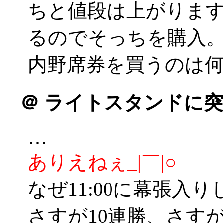
ちと値段は上がりま
るのでそっちを購入
内野席券を買うのは
＠
ライトスタンドに突
…
ありえねぇ_|￣|○
なぜ11:00に幕張入り
さすが10連勝、さす