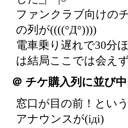
ファンクラブ向けの
の列が((((°Д°))))
電車乗り遅れで30分
は結局ここでは会え
＠
チケ購入列に並び中
窓口が目の前！とい
アナウンスが(iдi)