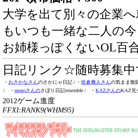
大学を出て別々の企業へ
もいつも一緒な二人の今
お姉様っぽくないOL百
日記リンク☆随時募集中です
・
おさかなさん
のさかにゃ日記
/ ・
佐倉雅人さん
の気まま散
/ ・
monoさんの
さぼり日記ensemble
/ ・
KAZさんの
KAZ兄
2012ゲーム進度
FFXI:RANK9(WHM95)