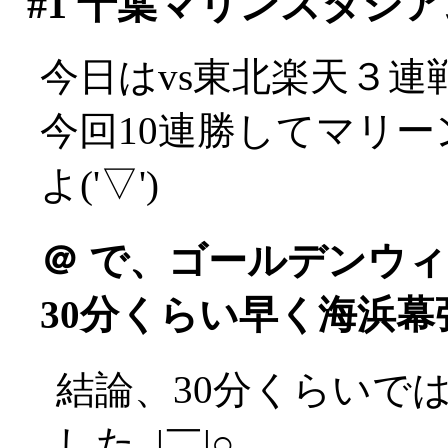
#1
千葉マリンスタジア
今日はvs東北楽天３連
今回10連勝してマリ
よ('▽')
＠
で、ゴールデンウィ
30分くらい早く海浜幕
結論、30分くらいで
した_|￣|○