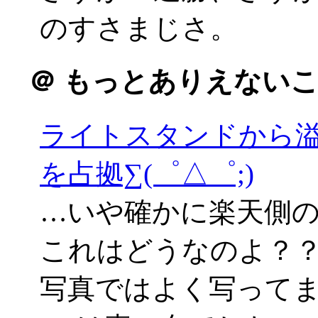
のすさまじさ。
＠
もっとありえないこ
ライトスタンドから
を占拠∑(゜△゜;)
…いや確かに楽天側
これはどうなのよ？
写真ではよく写って