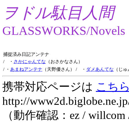
ヲドル駄目人間
GLASSWORKS/Novels
捕捉済み日記アンテナ
/ ・
さかにゃんてな
（おさかなさん）
/ ・
あまねアンテナ
（天野優さん）
/ ・
ダメあんてな
（じゅ
携帯対応ページは
こち
http://www2d.biglobe.ne.jp
（動作確認：ez / willcom 