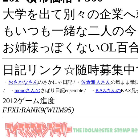
大学を出て別々の企業へ
もいつも一緒な二人の今
お姉様っぽくないOL百
日記リンク☆随時募集中です
・
おさかなさん
のさかにゃ日記
/ ・
佐倉雅人さん
の気まま散
/ ・
monoさんの
さぼり日記ensemble
/ ・
KAZさんの
KAZ兄
2012ゲーム進度
FFXI:RANK9(WHM95)