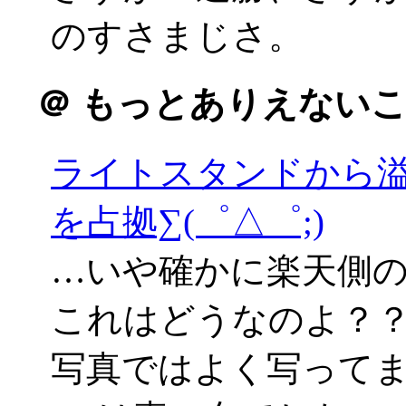
のすさまじさ。
＠
もっとありえないこ
ライトスタンドから
を占拠∑(゜△゜;)
…いや確かに楽天側
これはどうなのよ？
写真ではよく写って