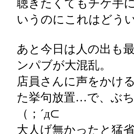
聴きたくてもチケ手
いうのにこれはどういう
あと今日は人の出も
ンパブが大混乱。
店員さんに声をかけ
た挙句放置…で、ぶ
（；´д⊂
大人げ無かったと猛省(i