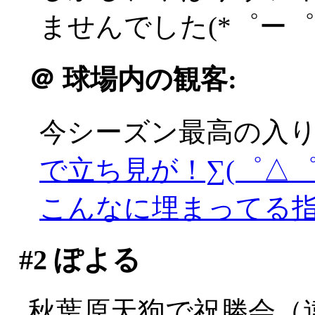
ませんでした(*゜ー゜
＠
球場内の観客:
今シーズン最高の入
で立ち見が！∑(゜△゜;
こんなに埋まってる
#2
ぽよる
秋葉原天狗で祝勝会（