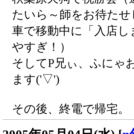
たいら～師をお待たせ
車で移動中に「入店しま
やすぎ！）
そしてP兄ぃ、ふにゃ
ます('▽')
その後、終電で帰宅。