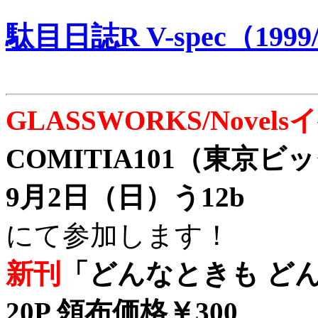
駄目日誌R V-spec（1999/
GLASSWORKS/Nove
COMITIA101（東京
9月2日（日）う12b
にて参加します！
新刊
「どんなときも どん
20P 領布価格￥300