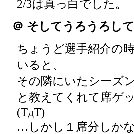
2/3は真っ白でした。
＠
そしてうろうろして
ちょうど選手紹介の
いると、
その隣にいたシーズ
と教えてくれて席ゲ
(TдT)
…しかし１席分しか