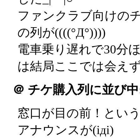
ファンクラブ向けの
の列が((((°Д°))))
電車乗り遅れで30分
は結局ここでは会え
＠
チケ購入列に並び中
窓口が目の前！とい
アナウンスが(iдi)