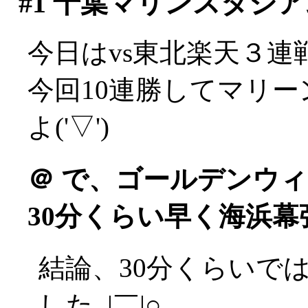
#1
千葉マリンスタジア
今日はvs東北楽天３連
今回10連勝してマリ
よ('▽')
＠
で、ゴールデンウィ
30分くらい早く海浜幕
結論、30分くらいで
した_|￣|○