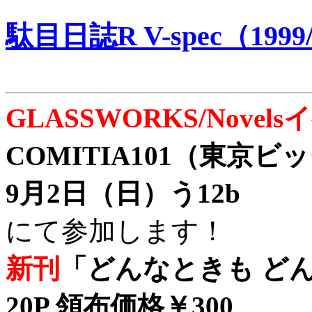
駄目日誌R V-spec（1999/
GLASSWORKS/Nove
COMITIA101（東京
9月2日（日）う12b
にて参加します！
新刊
「どんなときも どん
20P 領布価格￥300