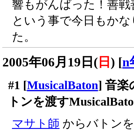
響もがんばった！善戦善戦(
という事で今日もかな
た。
2005年06月19日(
日
)
[
n
#1
[
MusicalBaton
] 音
トンを渡すMusicalBato
マサト師
からバトンを