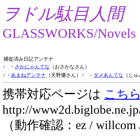
ヲドル駄目人間
GLASSWORKS/Novels
捕捉済み日記アンテナ
/ ・
さかにゃんてな
（おさかなさん）
/ ・
あまねアンテナ
（天野優さん）
/ ・
ダメあんてな
（じゅ
携帯対応ページは
こち
http://www2d.biglobe.ne.jp
（動作確認：ez / willcom 