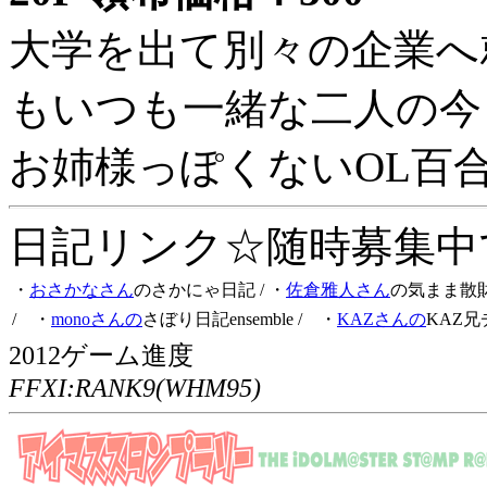
大学を出て別々の企業へ
もいつも一緒な二人の今
お姉様っぽくないOL百
日記リンク☆随時募集中です
・
おさかなさん
のさかにゃ日記
/ ・
佐倉雅人さん
の気まま散
/ ・
monoさんの
さぼり日記ensemble
/ ・
KAZさんの
KAZ兄
2012ゲーム進度
FFXI:RANK9(WHM95)