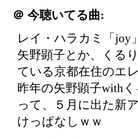
＠
今聴いてる曲:
レイ・ハラカミ「joy
矢野顕子とか、くる
ている京都在住のエ
昨年の矢野顕子wit
って、５月に出た新
けっぱなしｗｗ