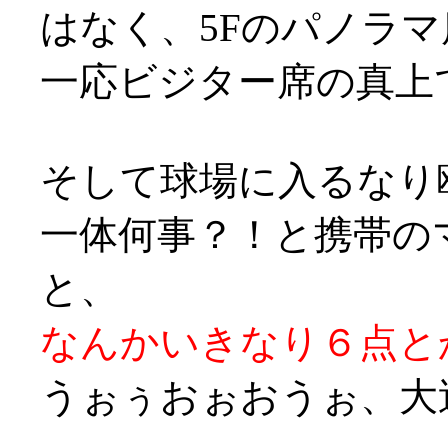
はなく、5Fのパノラマ席へ
一応ビジター席の真上で
そして球場に入るなり鴎
一体何事？！と携帯の
と、
なんかいきなり６点とか
うぉぅおぉおうぉ、大