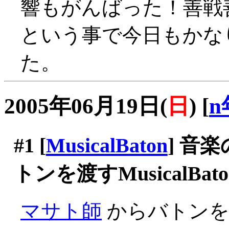
響もがんばった！善戦善戦(
という事で今日もかな
た。
2005年06月19日(
日
)
[
n
#1
[
MusicalBaton
] 音
トンを渡すMusicalBato
マサト師
からバトンを