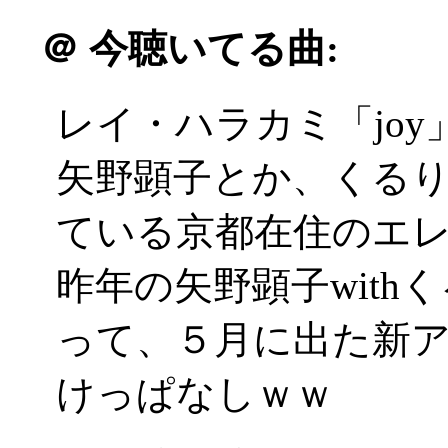
＠
今聴いてる曲:
レイ・ハラカミ「joy
矢野顕子とか、くる
ている京都在住のエ
昨年の矢野顕子wit
って、５月に出た新
けっぱなしｗｗ