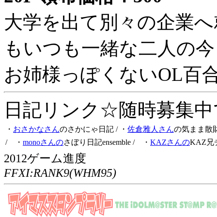
大学を出て別々の企業へ
もいつも一緒な二人の今
お姉様っぽくないOL百
日記リンク☆随時募集中です
・
おさかなさん
のさかにゃ日記
/ ・
佐倉雅人さん
の気まま散
/ ・
monoさんの
さぼり日記ensemble
/ ・
KAZさんの
KAZ兄
2012ゲーム進度
FFXI:RANK9(WHM95)