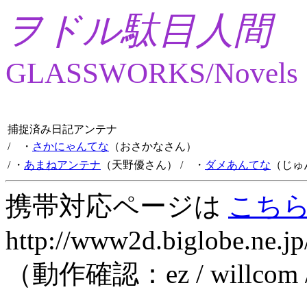
ヲドル駄目人間
GLASSWORKS/Novels
捕捉済み日記アンテナ
/ ・
さかにゃんてな
（おさかなさん）
/ ・
あまねアンテナ
（天野優さん）
/ ・
ダメあんてな
（じゅ
携帯対応ページは
こち
http://www2d.biglobe.ne.jp
（動作確認：ez / willcom 