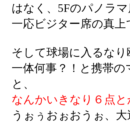
はなく、5Fのパノラマ席へ
一応ビジター席の真上で
そして球場に入るなり鴎
一体何事？！と携帯の
と、
なんかいきなり６点とか
うぉぅおぉおうぉ、大