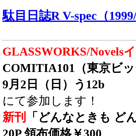
駄目日誌R V-spec（1999/
GLASSWORKS/Nove
COMITIA101（東京
9月2日（日）う12b
にて参加します！
新刊
「どんなときも どん
20P 領布価格￥300