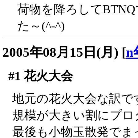
荷物を降ろしてBTN
た～(^-^)
2005年08月15日(月)
[
n
#1
花火大会
地元の花火大会な訳で
規模が大きい割にプロ
最後も小物玉散発でま