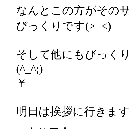
なんとこの方がその
びっくりです(>_<)
そして他にもびっく
(^_^;)
￥
明日は挨拶に行きますよ