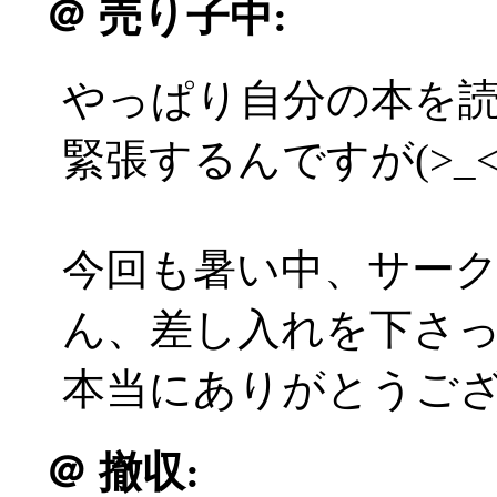
＠
売り子中:
やっぱり自分の本を
緊張するんですが(>_<
今回も暑い中、サー
ん、差し入れを下さ
本当にありがとうござい
＠
撤収: