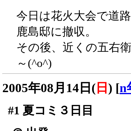
今日は花火大会で道
鹿島邸に撤収。
その後、近くの五右
～(^o^)
2005年08月14日(
日
)
[
n
#1
夏コミ３日目