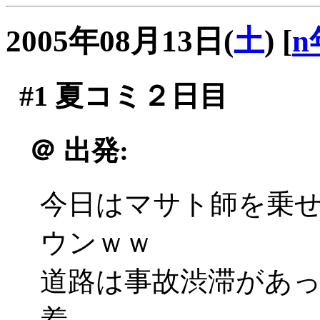
2005年08月13日(
土
)
[
n
#1
夏コミ２日目
＠
出発:
今日はマサト師を乗
ウンｗｗ
道路は事故渋滞があ
着。