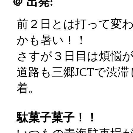
＠
出発:
前２日とは打って変
かも暑い！！
さすが３日目は煩悩が違う
道路も三郷JCTで渋
着。
駄菓子菓子！！