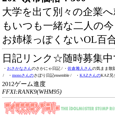
大学を出て別々の企業へ
もいつも一緒な二人の今
お姉様っぽくないOL百
日記リンク☆随時募集中です
・
おさかなさん
のさかにゃ日記
/ ・
佐倉雅人さん
の気まま散
/ ・
monoさんの
さぼり日記ensemble
/ ・
KAZさんの
KAZ兄
2012ゲーム進度
FFXI:RANK9(WHM95)