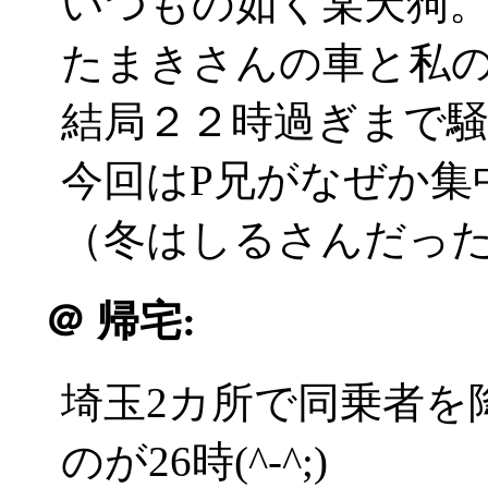
いつもの如く某天狗
たまきさんの車と私
結局２２時過ぎまで
今回はP兄がなぜか集
（冬はしるさんだったな(^
＠
帰宅:
埼玉2カ所で同乗者を
のが26時(^-^;)