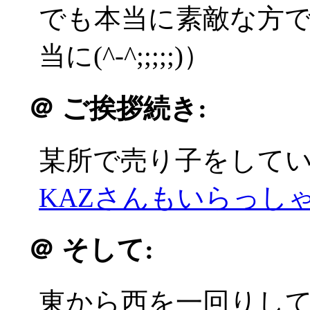
でも本当に素敵な方
当に(^-^;;;;;)）
＠
ご挨拶続き:
某所で売り子をして
KAZさんもいらっしゃい
＠
そして:
東から西を一回りし