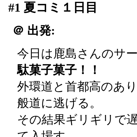
#1
夏コミ１日目
＠
出発:
今日は鹿島さんのサ
駄菓子菓子！！
外環道と首都高のあ
般道に逃げる。
その結果ギリギリで遅刻
て入場す。