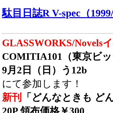
駄目日誌R V-spec（1999/
GLASSWORKS/Nove
COMITIA101（東京
9月2日（日）う12b
にて参加します！
新刊
「どんなときも どん
20P 領布価格￥300