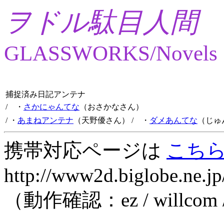
ヲドル駄目人間
GLASSWORKS/Novels
捕捉済み日記アンテナ
/ ・
さかにゃんてな
（おさかなさん）
/ ・
あまねアンテナ
（天野優さん）
/ ・
ダメあんてな
（じゅ
携帯対応ページは
こち
http://www2d.biglobe.ne.jp
（動作確認：ez / willcom 