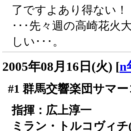
了ですよあり得ない！
･･･先々週の高崎花火
しい･･･。
2005年08月16日(火)
[
n
#1
群馬交響楽団サマーコ
指揮：広上淳一
ミラン・トルコヴィチ(f