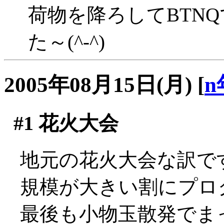
荷物を降ろしてBTN
た～(^-^)
2005年08月15日(月)
[
n
#1
花火大会
地元の花火大会な訳で
規模が大きい割にプロ
最後も小物玉散発でま