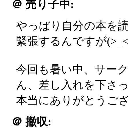
＠
売り子中:
やっぱり自分の本を
緊張するんですが(>_<
今回も暑い中、サー
ん、差し入れを下さ
本当にありがとうござい
＠
撤収: