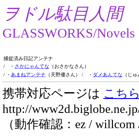
ヲドル駄目人間
GLASSWORKS/Novels
捕捉済み日記アンテナ
/ ・
さかにゃんてな
（おさかなさん）
/ ・
あまねアンテナ
（天野優さん）
/ ・
ダメあんてな
（じゅ
携帯対応ページは
こち
http://www2d.biglobe.ne.jp
（動作確認：ez / willcom 