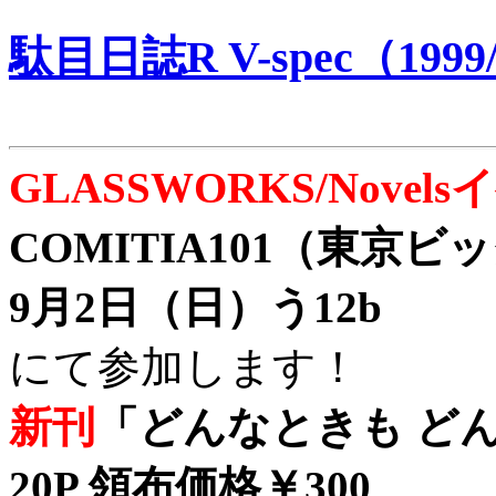
駄目日誌R V-spec（1999/
GLASSWORKS/Nove
COMITIA101（東京
9月2日（日）う12b
にて参加します！
新刊
「どんなときも どん
20P 領布価格￥300