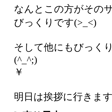
なんとこの方がその
びっくりです(>_<)
そして他にもびっく
(^_^;)
￥
明日は挨拶に行きますよ