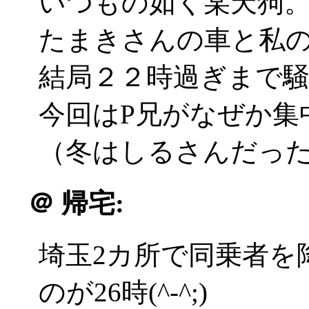
いつもの如く某天狗
たまきさんの車と私
結局２２時過ぎまで
今回はP兄がなぜか集
（冬はしるさんだったな(^
＠
帰宅:
埼玉2カ所で同乗者を
のが26時(^-^;)