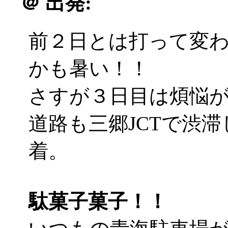
＠
出発:
前２日とは打って変
かも暑い！！
さすが３日目は煩悩が違う
道路も三郷JCTで渋
着。
駄菓子菓子！！