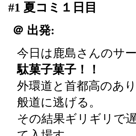
#1
夏コミ１日目
＠
出発:
今日は鹿島さんのサ
駄菓子菓子！！
外環道と首都高のあ
般道に逃げる。
その結果ギリギリで遅刻
て入場す。