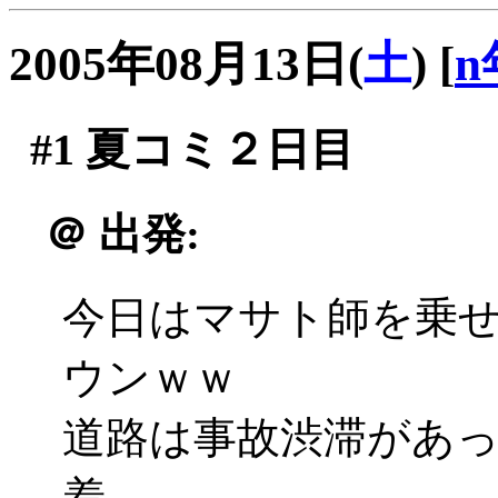
2005年08月13日(
土
)
[
n
#1
夏コミ２日目
＠
出発:
今日はマサト師を乗
ウンｗｗ
道路は事故渋滞があ
着。