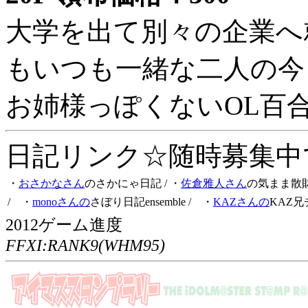
大学を出て別々の企業へ
もいつも一緒な二人の今
お姉様っぽくないOL百
日記リンク☆随時募集中です
・
おさかなさん
のさかにゃ日記
/ ・
佐倉雅人さん
の気まま散
/ ・
monoさんの
さぼり日記ensemble
/ ・
KAZさんの
KAZ兄
2012ゲーム進度
FFXI:RANK9(WHM95)