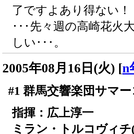
了ですよあり得ない！
･･･先々週の高崎花火
しい･･･。
2005年08月16日(火)
[
n
#1
群馬交響楽団サマーコ
指揮：広上淳一
ミラン・トルコヴィチ(f