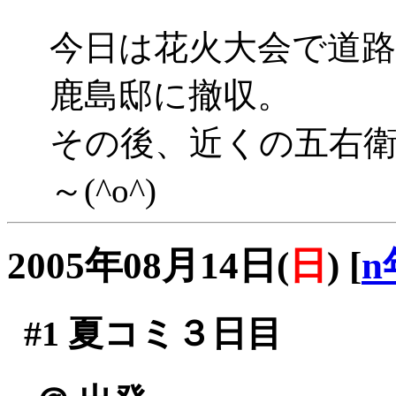
今日は花火大会で道
鹿島邸に撤収。
その後、近くの五右
～(^o^)
2005年08月14日(
日
)
[
n
#1
夏コミ３日目