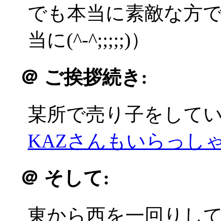
でも本当に素敵な方
当に(^-^;;;;;)）
＠
ご挨拶続き:
某所で売り子をして
KAZさんもいらっしゃい
＠
そして:
東から西を一回りし