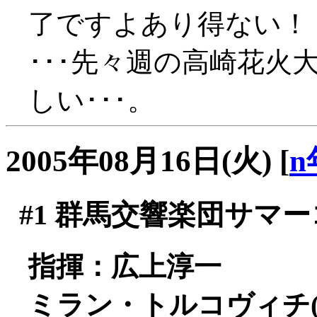
了ですよあり得ない！
･･･先々週の高崎花火
しい･･･。
2005年08月16日(火)
[
n
#1
群馬交響楽団サマーコ
指揮：広上淳一
ミラン・トルコヴィチ(f