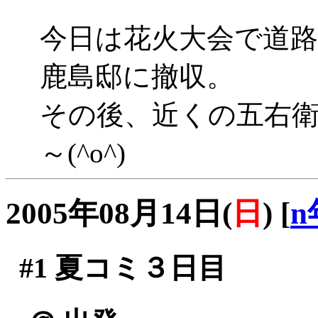
今日は花火大会で道
鹿島邸に撤収。
その後、近くの五右
～(^o^)
2005年08月14日(
日
)
[
n
#1
夏コミ３日目