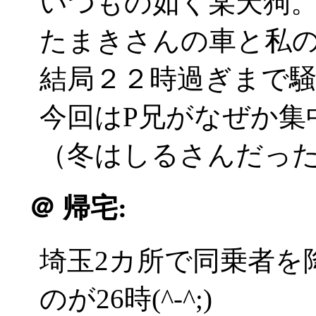
いつもの如く某天狗
たまきさんの車と私
結局２２時過ぎまで
今回はP兄がなぜか集
（冬はしるさんだったな(^
＠
帰宅:
埼玉2カ所で同乗者を
のが26時(^-^;)