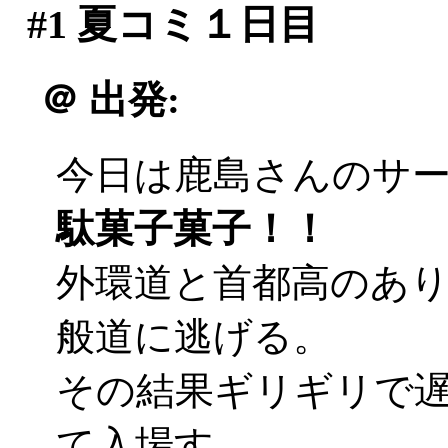
#1
夏コミ１日目
＠
出発:
今日は鹿島さんのサ
駄菓子菓子！！
外環道と首都高のあ
般道に逃げる。
その結果ギリギリで遅刻
て入場す。