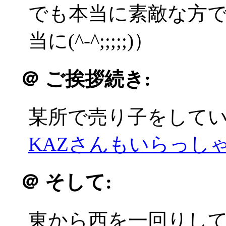
でも本当に素敵な方
当に(^-^;;;;;)）
＠
ご挨拶続き:
某所で売り子をして
KAZさんもいらっしゃい
＠
そして:
東から西を一回りし