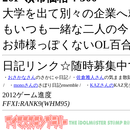
大学を出て別々の企業へ
もいつも一緒な二人の今
お姉様っぽくないOL百
日記リンク☆随時募集中です
・
おさかなさん
のさかにゃ日記
/ ・
佐倉雅人さん
の気まま散
/ ・
monoさんの
さぼり日記ensemble
/ ・
KAZさんの
KAZ兄
2012ゲーム進度
FFXI:RANK9(WHM95)