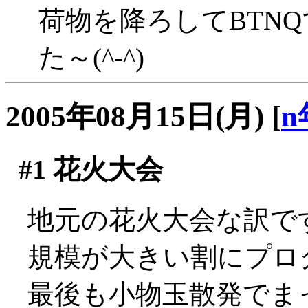
荷物を降ろしてBTN
た～(^-^)
2005年08月15日(月)
[
n
#1
花火大会
地元の花火大会な訳で
規模が大きい割にプロ
最後も小物玉散発でま