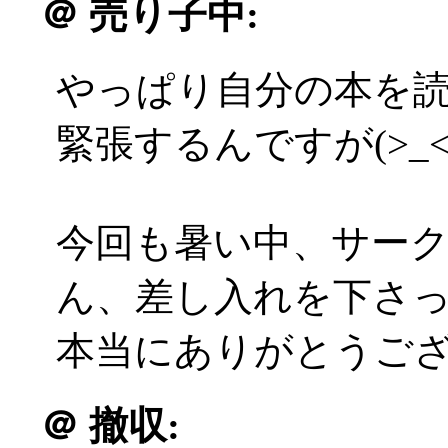
＠
売り子中:
やっぱり自分の本を
緊張するんですが(>_<
今回も暑い中、サー
ん、差し入れを下さ
本当にありがとうござい
＠
撤収: