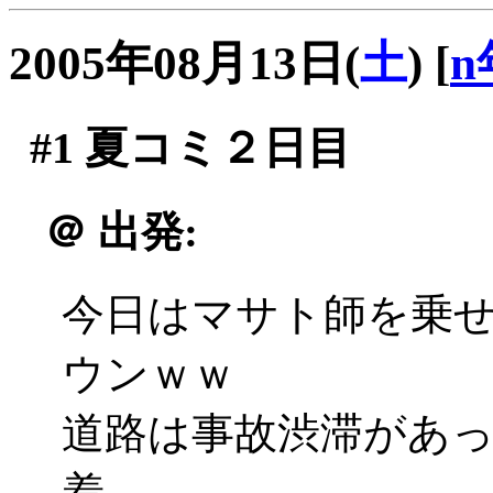
2005年08月13日(
土
)
[
n
#1
夏コミ２日目
＠
出発:
今日はマサト師を乗
ウンｗｗ
道路は事故渋滞があ
着。