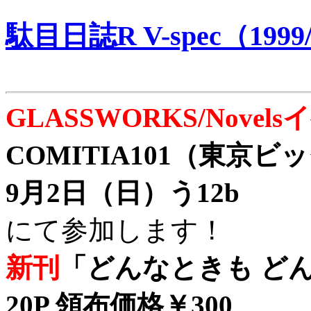
駄目日誌R V-spec（1999/
GLASSWORKS/Nove
COMITIA101（東京
9月2日（日）う12b
にて参加します！
新刊
「どんなときも どん
20P 領布価格￥300