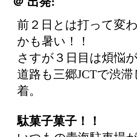
＠
出発:
前２日とは打って変
かも暑い！！
さすが３日目は煩悩が違う
道路も三郷JCTで渋
着。
駄菓子菓子！！