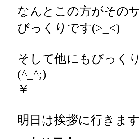
なんとこの方がその
びっくりです(>_<)
そして他にもびっく
(^_^;)
￥
明日は挨拶に行きますよ