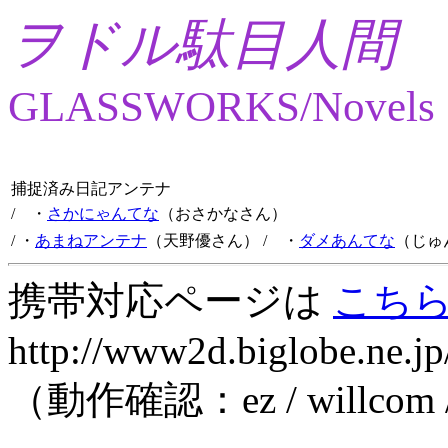
ヲドル駄目人間
GLASSWORKS/Novels
捕捉済み日記アンテナ
/ ・
さかにゃんてな
（おさかなさん）
/ ・
あまねアンテナ
（天野優さん）
/ ・
ダメあんてな
（じゅ
携帯対応ページは
こち
http://www2d.biglobe.ne.jp
（動作確認：ez / willcom 