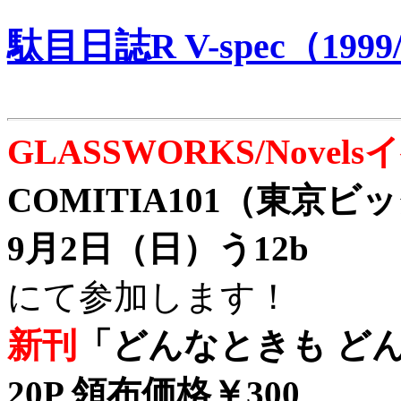
駄目日誌R V-spec（1999/
GLASSWORKS/Nove
COMITIA101（東京
9月2日（日）う12b
にて参加します！
新刊
「どんなときも どん
20P 領布価格￥300