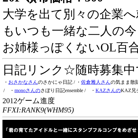
大学を出て別々の企業へ
もいつも一緒な二人の今
お姉様っぽくないOL百
日記リンク☆随時募集中です
・
おさかなさん
のさかにゃ日記
/ ・
佐倉雅人さん
の気まま散
/ ・
monoさんの
さぼり日記ensemble
/ ・
KAZさんの
KAZ兄
2012ゲーム進度
FFXI:RANK9(WHM95)