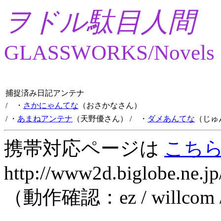
ヲドル駄目人間
GLASSWORKS/Novels
捕捉済み日記アンテナ
/ ・
さかにゃんてな
（おさかなさん）
/ ・
あまねアンテナ
（天野優さん）
/ ・
ダメあんてな
（じゅ
携帯対応ページは
こち
http://www2d.biglobe.ne.jp
（動作確認：ez / willcom 