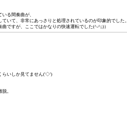
ている間奏曲が、
していて、非常にあっさりと処理されているのが印象的でした
ですが、ここではかなりの快速運転でした(^-^;;)）
くらいしか見てません('◇')ゞ
離脱。