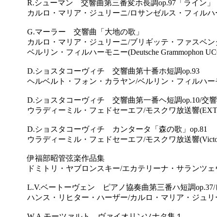
R.シューマン 交響曲第三番変ホ長調op.97「ライン」
カルロ・マリア・ジュリーニ/ロサンゼルス・フィルハーモニー(Deut
G.マーラー 交響曲「大地の歌」
カルロ・マリア・ジュリーニ/ブリギッテ・ファスベン
ベルリン・フィルハーモニー(Deutsche Grammophon UCCG
D.ショスタコーヴィチ 交響曲第十番ホ短調op.93
ヘルベルト・フォン・カラヤン/ベルリン・フィルハーモニー(Deuts
D.ショスタコーヴィチ 交響曲第一番ヘ短調op.10/交響曲
ウラディーミル・フェドセーエフ/モスクワ放送響(EXTON O
D.ショスタコーヴィチ カンタータ「森の歌」op.81
ウラディーミル・フェドセーエフ/モスクワ放送響(Victor V
伊福部昭管弦楽作品集
ドミトリ・ヤブロンスキー/エカテリーナ・サランツェヴァ/ロシ
L.V.ベートーヴェン ピアノ協奏曲第三番ハ短調op.37/
ハンス・リヒター・ハーザー/カルロ・マリア・ジュリーニ/フィルハー
W.A.モーツァルト ヴァイオリンソナタ集１