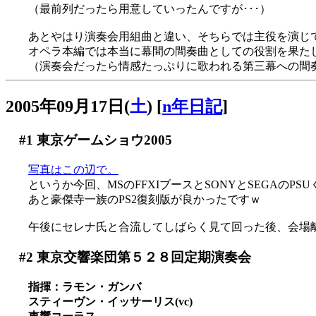
（最前列だったら用意していったんですが･･･）
あとやはり演奏会用組曲と違い、そちらでは主役を演じ
オペラ本編では本当に幕間の間奏曲としての役割を果た
（演奏会だったら情感たっぷりに歌われる第三幕への間奏曲
2005年09月17日(
土
)
[
n年日記
]
#1
東京ゲームショウ2005
写真はこの辺で。
というか今回、MSのFFXIブースとSONYとSEGAのPSU
あと豪傑寺一族のPS2復刻版が良かったですｗ
午後にセレナ氏と合流してしばらく見て回った後、会場
#2
東京交響楽団第５２８回定期演奏会
指揮：ラモン・ガンバ
スティーヴン・イッサーリス(vc)