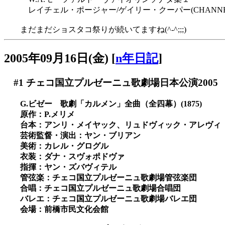
レイチェル・ポージャー/ゲイリー・クーパー(CHANNEL CLAS
まだまだショスタコ祭りが続いてますね(^-^;;;)
2005年09月16日(金)
[
n年日記
]
#1
チェコ国立プルゼーニュ歌劇場日本公演2005
G.ビゼー 歌劇「カルメン」全曲（全四幕）(1875)
原作：P.メリメ
台本：アンリ・メイヤック、リュドヴィック・アレヴィ
芸術監督・演出：ヤン・ブリアン
美術：カレル・グログル
衣装：ダナ・スヴォポドヴァ
指揮：ヤン・ズバヴィテル
管弦楽：チェコ国立プルゼーニュ歌劇場管弦楽団
合唱：チェコ国立プルゼーニュ歌劇場合唱団
バレエ：チェコ国立プルゼーニュ歌劇場バレエ団
会場：前橋市民文化会館