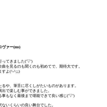
ァー(ms)
てきました('▽')
全曲を見るのも聞くのも初めてで、期待大です。
^-^;;;)
たるや、筆舌に尽くしがたいものがあります。
演出で楽しむ事ができました。
もなく最後まで堪能できて良い感じ('▽')
訳ないくらいの良い舞台でした。