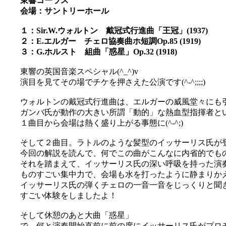
東響コーラス
会場：サントリーホール
１：Sir.W.ウォルトン 戴冠式行進曲「王冠」(1937)
２：E.エルガー チェロ協奏曲ホ短調Op.85 (1919)
３：G.ホルスト 組曲「惑星」Op.32 (1918)
東響の英国音楽スペシャル(^_^)v
演目を見てその場でチケを押さえた公演です(^-^;;;;)
ウォルトンの戴冠式行進曲は、エルガーの威風堂々にも
ガンバ氏が動作の大きい所謂「動的」な熱血型指揮者と
１曲目から会場は熱く盛り上がる事態に(^-^;)
そして２曲目。ラトルのような髪型のイッサーリス氏が
今回の解説を読んで、何でこの曲がこんなに内省的でも
それを踏まえて、イッサーリス氏の深い呼吸を持った演奏を
ものすごい集中力で、会場も水を打ったように静まりか
イッサーリス氏の弾くチェロの一音一音をじっくりと聞
すごい体験をしましたよ！
そして休憩のあと大曲「惑星」
で、何と演奏開始直前に前の席にイッサーリス氏がプロ