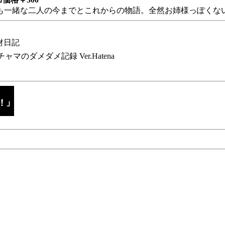
も一緒な二人の今までとこれからの物語。全然お姉様っぽくない
財日記
チャマのダメダメ記録 Ver.Hatena