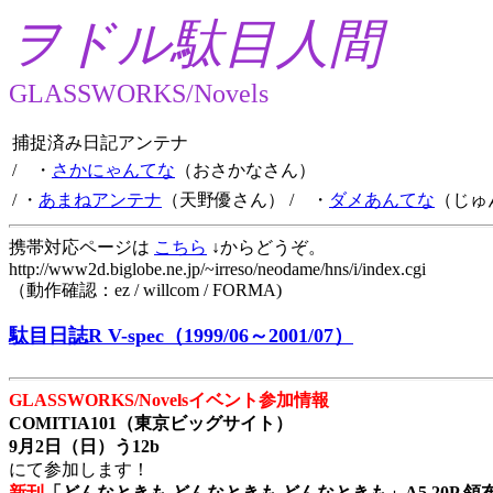
ヲドル駄目人間
GLASSWORKS/Novels
捕捉済み日記アンテナ
/ ・
さかにゃんてな
（おさかなさん）
/ ・
あまねアンテナ
（天野優さん）
/ ・
ダメあんてな
（じゅ
携帯対応ページは
こちら
↓からどうぞ。
http://www2d.biglobe.ne.jp/~irreso/neodame/hns/i/index.cgi
（動作確認：ez / willcom / FORMA)
駄目日誌R V-spec（1999/06～2001/07）
GLASSWORKS/Novelsイベント参加情報
COMITIA101（東京ビッグサイト）
9月2日（日）う12b
にて参加します！
新刊
「どんなときも どんなときも どんなときも」A5 20P 領布