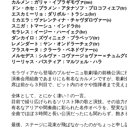
カルメン：ガリャ・イプラギモヴァ(ms)
ドン・ホセ：プラメン・アタナソフ・プロコフィエフ(tr)
エスカミーリョ：ダリボル・トラシュ(br)
ミカエラ：ヴァレンティナ・チャヴダロヴァー(s)
スニガ：トマーシュ・インドラ(b)
モラレス：イージー・ハーイェク(br)
ダンカイロ：ズヴィニェク・ブラベッツ(tr)
レメンダート：ヤン・オンドラーチェク(tr)
フラスキータ：クラーラ・ベネドヴァー(s)
メルセデス：シルヴァ・コヴァージョヴァー＝チュムグロヴ
リーリャス・パスティア：マルツェル・ハラ
モラヴィアから登場のプルゼーニュ歌劇場の前橋公演に行っ
演奏会用組曲であまりにも有名なカルメンですが、歌劇
席は前から３列目で、ピット内のオケや指揮者まで見えますよ(
全体として、とにかく凄い！の一言。
目前で繰り広げられるソリスト陣の歌と演技。その迫力
有名なアリアや間奏曲に彩られた名作オペラを、堅実な
全曲でほぼ３時間と長い公演だったにも関わらず、飽きる事
最後、ステージに花束が飛ばなかったのがちょっと申し