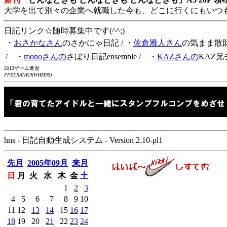
大学を出て別々の企業へ就職した今も、どこに行くにもいつ
日記リンク☆随時募集中です(^^;)
・
おさかなさん
のさかにゃ日記
/ ・
佐倉雅人さん
の気まま散
/ ・
monoさんの
さぼり日記ensemble
/ ・
KAZさんの
KAZ兄
2012ゲーム進度
FFXI:RANK9(WHM95)
hns - 日記自動生成システム - Version 2.10-pl1
先月
2005年09月
来月
日
月
火
水
木
金
土
1
2
3
4
5
6
7
8
9
10
11
12
13
14
15
16
17
18
19
20
21
22
23
24