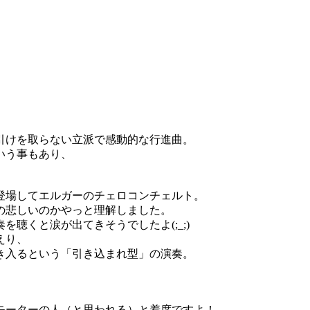
引けを取らない立派で感動的な行進曲。
いう事もあり、
登場してエルガーのチェロコンチェルト。
の悲しいのかやっと理解しました。
聴くと涙が出てきそうでしたよ(;_;)
えり、
き入るという「引き込まれ型」の演奏。
モーターの人（と思われる）と着席ですよ！