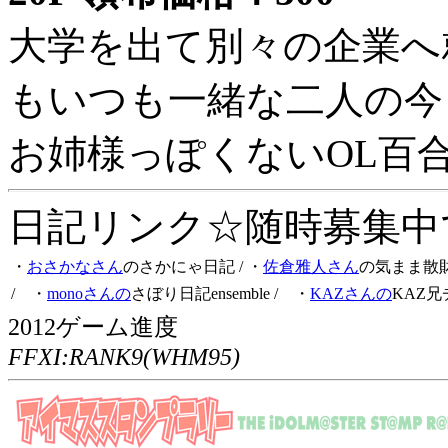
大学を出て別々の企業へ
もいつも一緒な二人の今
お姉様っぽくないOL百
日記リンク☆随時募集中です
・
おさかなさん
のさかにゃ日記
/ ・
佐倉雅人さん
の気まま散
/ ・
monoさんの
さぼり日記ensemble
/ ・
KAZさんの
KAZ兄
2012ゲーム進度
FFXI:RANK9(WHM95)