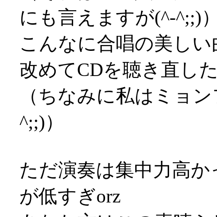
にも言えますが(^-^;;)
こんなに合唱の美しい
改めてCDを聴き直し
（ちなみに私はミョンフ
^;;)）
ただ演奏は集中力高か
が低すぎorz