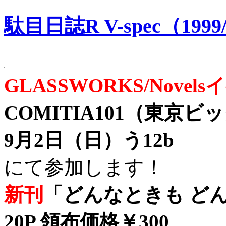
駄目日誌R V-spec（1999/
GLASSWORKS/Nove
COMITIA101（東京
9月2日（日）う12b
にて参加します！
新刊
「どんなときも どん
20P 領布価格￥300