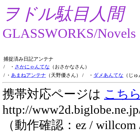
ヲドル駄目人間
GLASSWORKS/Novels
捕捉済み日記アンテナ
/ ・
さかにゃんてな
（おさかなさん）
/ ・
あまねアンテナ
（天野優さん）
/ ・
ダメあんてな
（じゅ
携帯対応ページは
こち
http://www2d.biglobe.ne.jp
（動作確認：ez / willcom 