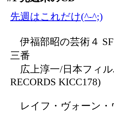
先週はこれだけ(^-^;)
伊福部昭の芸術４ S
三番
広上淳一/日本フィルハ
RECORDS KICC178)
レイフ・ヴォーン・