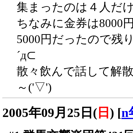
集まったのは４人だけでし
ちなみに金券は800
5000円だったので残
´д⊂
散々飲んで話して解
～('▽')
2005年09月25日(
日
)
[
n