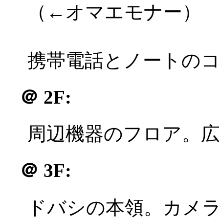
（←オマエモナー）
携帯電話とノートの
＠
2F:
周辺機器のフロア。
＠
3F:
ドバシの本領。カメ