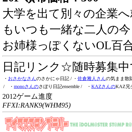
大学を出て別々の企業へ
もいつも一緒な二人の今
お姉様っぽくないOL百
日記リンク☆随時募集中です
・
おさかなさん
のさかにゃ日記
/ ・
佐倉雅人さん
の気まま散
/ ・
monoさんの
さぼり日記ensemble
/ ・
KAZさんの
KAZ兄
2012ゲーム進度
FFXI:RANK9(WHM95)