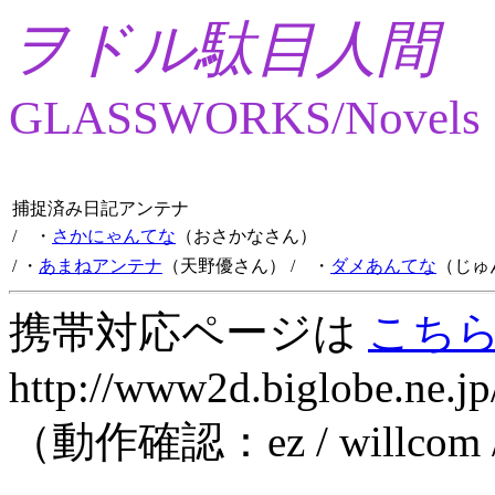
ヲドル駄目人間
GLASSWORKS/Novels
捕捉済み日記アンテナ
/ ・
さかにゃんてな
（おさかなさん）
/ ・
あまねアンテナ
（天野優さん）
/ ・
ダメあんてな
（じゅ
携帯対応ページは
こち
http://www2d.biglobe.ne.jp
（動作確認：ez / willcom 