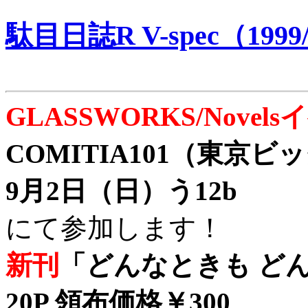
駄目日誌R V-spec（1999/
GLASSWORKS/Nove
COMITIA101（東京
9月2日（日）う12b
にて参加します！
新刊
「どんなときも どん
20P 領布価格￥300