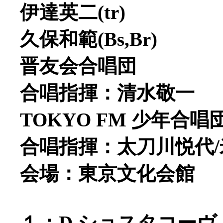
伊達英二(tr)
久保和範(Bs,Br)
晋友会合唱団
合唱指揮：清水敬一
TOKYO FM 少年合唱
合唱指揮：太刀川悦代
会場：東京文化会館
１：D.ショスタコーヴィチ