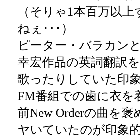
（そりゃ1本百万以上
ねぇ･･･）
ピーター・バラカン
幸宏作品の英詞翻訳
歌ったりしていた印
FM番組での歯に衣を
前New Orderの
ヤいていたのが印象的(^_