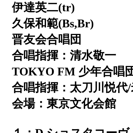
伊達英二(tr)
久保和範(Bs,Br)
晋友会合唱団
合唱指揮：清水敬一
TOKYO FM 少年合唱
合唱指揮：太刀川悦代
会場：東京文化会館
１：D.ショスタコーヴィチ