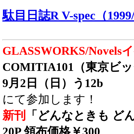
駄目日誌R V-spec（1999/
GLASSWORKS/Nove
COMITIA101（東京
9月2日（日）う12b
にて参加します！
新刊
「どんなときも どん
20P 領布価格￥300