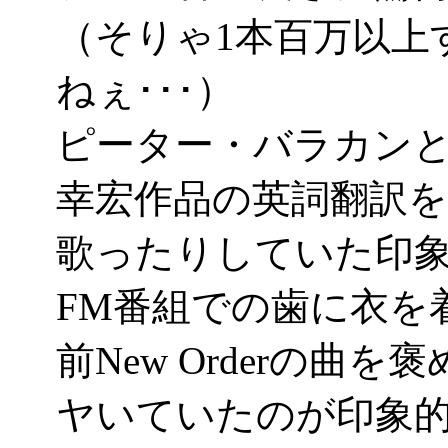
（そりゃ1本百万以上
ねぇ･･･）
ピーター・バラカン
幸宏作品の英詞翻訳
歌ったりしていた印
FM番組での歯に衣を
前New Orderの
ヤいていたのが印象的(^_