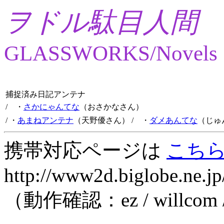
ヲドル駄目人間
GLASSWORKS/Novels
捕捉済み日記アンテナ
/ ・
さかにゃんてな
（おさかなさん）
/ ・
あまねアンテナ
（天野優さん）
/ ・
ダメあんてな
（じゅ
携帯対応ページは
こち
http://www2d.biglobe.ne.jp
（動作確認：ez / willcom 