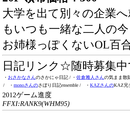
大学を出て別々の企業へ
もいつも一緒な二人の今
お姉様っぽくないOL百
日記リンク☆随時募集中です
・
おさかなさん
のさかにゃ日記
/ ・
佐倉雅人さん
の気まま散
/ ・
monoさんの
さぼり日記ensemble
/ ・
KAZさんの
KAZ兄
2012ゲーム進度
FFXI:RANK9(WHM95)