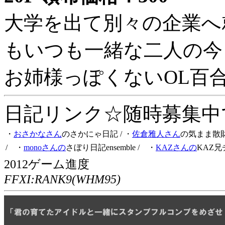
大学を出て別々の企業へ
もいつも一緒な二人の今
お姉様っぽくないOL百
日記リンク☆随時募集中です
・
おさかなさん
のさかにゃ日記
/ ・
佐倉雅人さん
の気まま散
/ ・
monoさんの
さぼり日記ensemble
/ ・
KAZさんの
KAZ兄
2012ゲーム進度
FFXI:RANK9(WHM95)