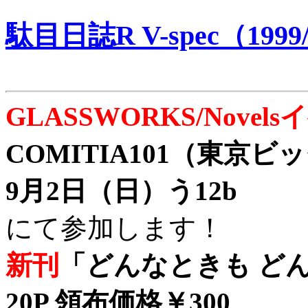
駄目日誌R V-spec（1999/
GLASSWORKS/Nove
COMITIA101（東京
9月2日（日）う12b
にて参加します！
新刊
「どんなときも どん
20P 領布価格￥300