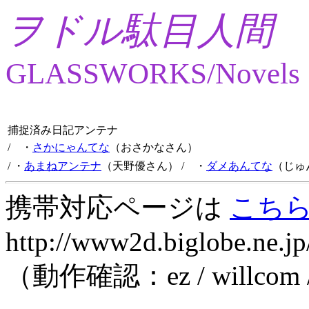
ヲドル駄目人間
GLASSWORKS/Novels
捕捉済み日記アンテナ
/ ・
さかにゃんてな
（おさかなさん）
/ ・
あまねアンテナ
（天野優さん）
/ ・
ダメあんてな
（じゅ
携帯対応ページは
こち
http://www2d.biglobe.ne.jp
（動作確認：ez / willcom 