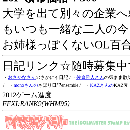
大学を出て別々の企業へ
もいつも一緒な二人の今
お姉様っぽくないOL百
日記リンク☆随時募集中です
・
おさかなさん
のさかにゃ日記
/ ・
佐倉雅人さん
の気まま散
/ ・
monoさんの
さぼり日記ensemble
/ ・
KAZさんの
KAZ兄
2012ゲーム進度
FFXI:RANK9(WHM95)