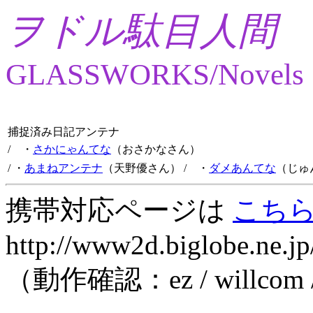
ヲドル駄目人間
GLASSWORKS/Novels
捕捉済み日記アンテナ
/ ・
さかにゃんてな
（おさかなさん）
/ ・
あまねアンテナ
（天野優さん）
/ ・
ダメあんてな
（じゅ
携帯対応ページは
こち
http://www2d.biglobe.ne.jp
（動作確認：ez / willcom 