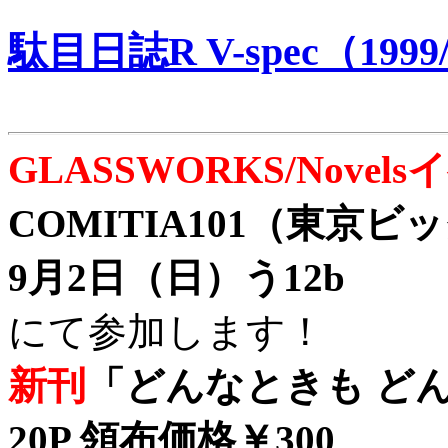
駄目日誌R V-spec（1999/
GLASSWORKS/Nove
COMITIA101（東京
9月2日（日）う12b
にて参加します！
新刊
「どんなときも どん
20P 領布価格￥300