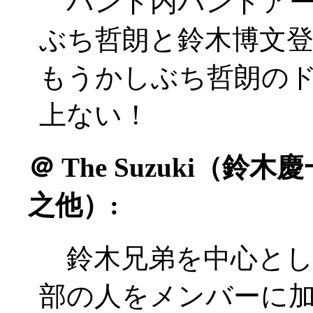
バンド内バンドアー
ぶち哲朗と鈴木博文登場(
もうかしぶち哲朗の
上ない！
＠
The Suzuki（鈴
之他）:
鈴木兄弟を中心とし
部の人をメンバーに