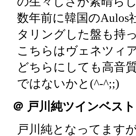
の生々しさが素晴ら
数年前に韓国のAulo
タリングした盤も持
こちらはヴェネツィ
どちらにしても高音
ではないかと(^-^;;)
＠
戸川純ツインベスト
戸川純となってます