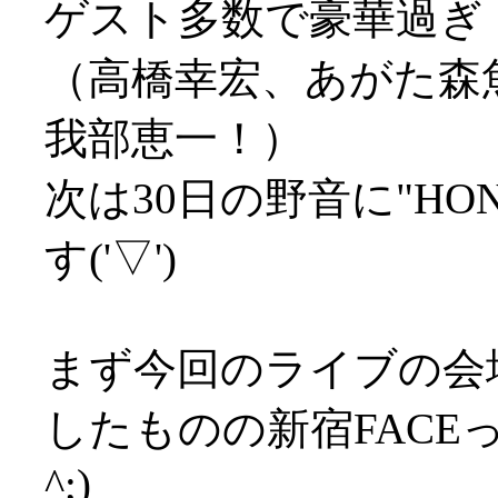
ゲスト多数で豪華過ぎ
（高橋幸宏、あがた森
我部恵一！）
次は30日の野音に"H
す('▽')
まず今回のライブの会場
したものの新宿FACE
^;)