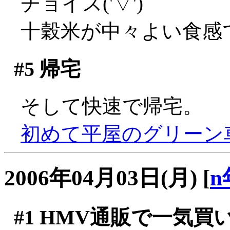
チョイス('▽')
十穀米が中々よい食感で
#5
帰宅
そして快速で帰宅。
初めて平屋のグリーン車
2006年04月03日(月)
[
n
#1
HMV通販で一気買い(