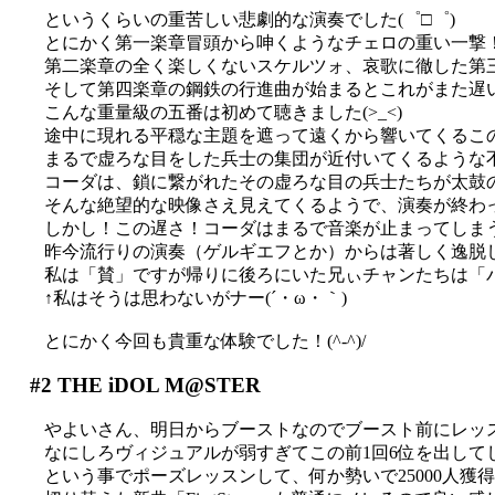
というくらいの重苦しい悲劇的な演奏でした(゜□゜)
とにかく第一楽章冒頭から呻くようなチェロの重い一撃
第二楽章の全く楽しくないスケルツォ、哀歌に徹した第
そして第四楽章の鋼鉄の行進曲が始まるとこれがまた遅
こんな重量級の五番は初めて聴きました(>_<)
途中に現れる平穏な主題を遮って遠くから響いてくるこ
まるで虚ろな目をした兵士の集団が近付いてくるような
コーダは、鎖に繋がれたその虚ろな目の兵士たちが太鼓
そんな絶望的な映像さえ見えてくるようで、演奏が終わ
しかし！この遅さ！コーダはまるで音楽が止まってしま
昨今流行りの演奏（ゲルギエフとか）からは著しく逸脱し
私は「賛」ですが帰りに後ろにいた兄ぃチャンたちは「バル
↑私はそうは思わないがナー(´・ω・｀)
とにかく今回も貴重な体験でした！(^-^)/
#2
THE iDOL M@STER
やよいさん、明日からブーストなのでブースト前にレッスン
なにしろヴィジュアルが弱すぎてこの前1回6位を出してしま
という事でポーズレッスンして、何か勢いで25000人獲