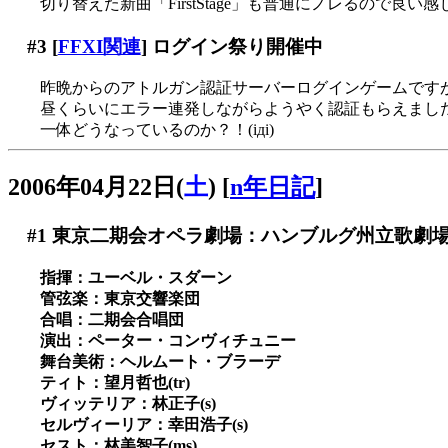
切り替えた新曲「FirstStage」も普通にノレるので良い感じ～(
#3
[
FFXI関連
] ログイン祭り開催中
昨晩からのアトルガン認証サーバーログインゲームです
昼くらいにエラー連発しながらようやく認証もらえましたよ
一体どうなっているのか？！(iдi)
2006年04月22日(
土
)
[
n年日記
]
#1
東京二期会オペラ劇場：ハンブルグ州立歌劇
指揮：ユーベル・スダーン
管弦楽：東京交響楽団
合唱：二期会合唱団
演出：ペーター・コンヴィチュニー
舞台美術：ヘルムート・ブラーデ
ティト：望月哲也(tr)
ヴィッテリア：林正子(s)
セルヴィーリア：幸田浩子(s)
セスト：林美智子(ms)