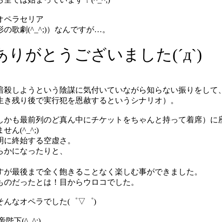
オペラセリア
歌劇(^_^;)）なんですが…。
がとうございました(´д`)
暗殺しようという陰謀に気付いていながら知らない振りをして
生き残り後で実行犯を恩赦するというシナリオ）。
しかも最前列のど真ん中にチケットをちゃんと持って着席）に
(^_^;)
明に終始する空虚さ。
らかになったりと、
すが最後まで全く飽きることなく楽しむ事ができました。
ものだったとは！目からウロコでした。
んなオペラでした(゜▽゜)
(^_^;)