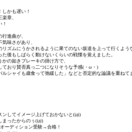
！しかも遅い！
三楽章、
い！
の行進曲が、
不気味さがあり、
のリズムにうかされるように果てのない坂道を上って行くよう
った後もしばらく動けないくらいの戦慄を覚えました。
うかの如きブレーキの掛け方で、
ており賛否真っ二つになりそうな予感(・ω・)
シャイも歳食って弛緩した」などと否定的な論議を重ねてました…
してイメージ上げておかないと(iдi)
ったからのぅ(iдi)
得オーディション受験→合格！