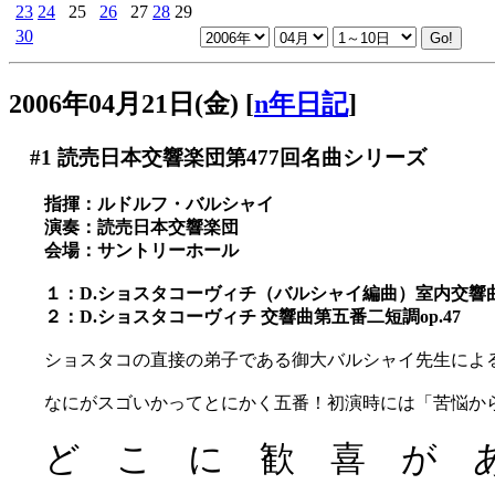
23
24
25
26
27
28
29
30
2006年04月21日(金)
[
n年日記
]
#1
読売日本交響楽団第477回名曲シリーズ
指揮：ルドルフ・バルシャイ
演奏：読売日本交響楽団
会場：サントリーホール
１：D.ショスタコーヴィチ（バルシャイ編曲）室内交響曲op
２：D.ショスタコーヴィチ 交響曲第五番二短調op.47
ショスタコの直接の弟子である御大バルシャイ先生による生
なにがスゴいかってとにかく五番！初演時には「苦悩か
ど こ に 歓 喜 が あ 