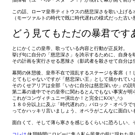
この話、ローマ皇帝ティトウスの慈悲深さを歌い上げる
（モーツァルトの時代で既に時代遅れの様式だった古い形の
どう見てもただの暴君ですあり
とにかくこの皇帝、歌っている内容と行動が正反対。
挙げ句に自分の「慈悲深さ」を誇示するために、自身を
その計画を実行させる悪辣さ（影武者を殺させて自分は
幕間の休憩後、皇帝不在で混乱するステージを客席（！
とてもじゃないですが「慈悲深い王」として描かれていません
そのくせアリアは全部「いかに自分は慈悲深いか」の説
第二幕の途中でその皇帝に関わるとんでもない事実が明
これがコンヴィチュニー演出か！と完全にKO(^_^;)
１８０分以上に及ぶ「時代遅れの」バロック・オペラで
ってかハッキリ言いましょう、オペラがこんなに面白い
面白くて、そして薄ら寒さを感じるくらいに恐ろしい、そ
コレは
休憩時間にロビーに集う私ら民衆の前に現れた皇帝陛下