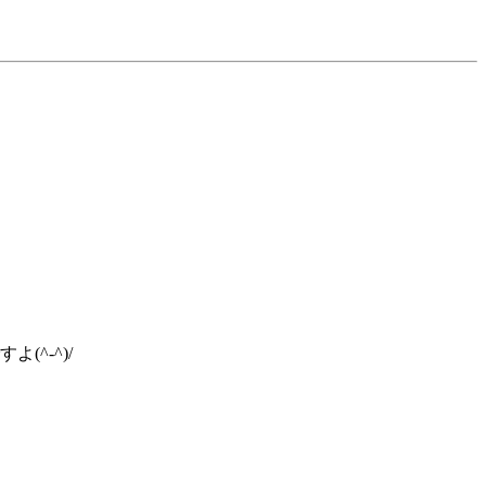
^-^)/