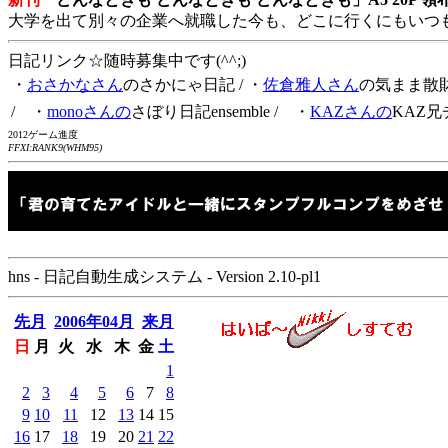
大学を出て別々の企業へ就職した今も、どこに行くにもいつ
日記リンク☆随時募集中です(^^;)
・
おさかなさん
のさかにゃ日記
/ ・
佐倉雅人さん
の気まま散
/ ・
monoさんの
さぼり日記ensemble
/ ・
KAZさんの
KAZ兄
2012ゲーム進度
FFXI:RANK9(WHM95)
hns - 日記自動生成システム - Version 2.10-pl1
先月
2006年04月
来月
日
月
火
水
木
金
土
1
2
3
4
5
6
7
8
9
10
11
12
13
14
15
16
17
18
19
20
21
22