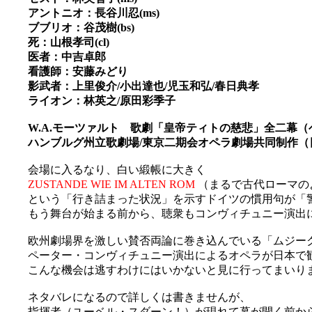
アントニオ：長谷川忍(ms)
ブブリオ：谷茂樹(bs)
死：山根孝司(cl)
医者：中吉卓郎
看護師：安藤みどり
影武者：上里俊介/小出達也/児玉和弘/春日典孝
ライオン：林英之/原田彩季子
W.A.モーツァルト 歌劇「皇帝ティトの慈悲」全二幕
ハンブルグ州立歌劇場/東京二期会オペラ劇場共同制作（
会場に入るなり、白い緞帳に大きく
ZUSTANDE WIE IM ALTEN ROM
（まるで古代ローマの
という「行き詰まった状況」を示すドイツの慣用句が「
もう舞台が始まる前から、聴衆もコンヴィチュニー演出に巻
欧州劇場界を激しい賛否両論に巻き込んでいる「ムジー
ペーター・コンヴィチュニー演出によるオペラが日本で
こんな機会は逃すわけにはいかないと見に行ってまいりました
ネタバレになるので詳しくは書きませんが、
指揮者（ユーベル・スダーン！）が現れて幕が開く前から全