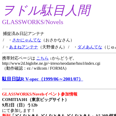
ヲドル駄目人間
GLASSWORKS/Novels
捕捉済み日記アンテナ
/ ・
さかにゃんてな
（おさかなさん）
/ ・
あまねアンテナ
（天野優さん）
/ ・
ダメあんてな
（じゅ
携帯対応ページは
こちら
↓からどうぞ。
http://www2d.biglobe.ne.jp/~irreso/neodame/hns/i/index.cgi
（動作確認：ez / willcom / FORMA)
駄目日誌R V-spec（1999/06～2001/07）
GLASSWORKS/Novelsイベント参加情報
COMITIA101（東京ビッグサイト）
9月2日（日）う12b
にて参加します！
新刊
「どんなときも どんなときも どんなときも」A5 20P 領布