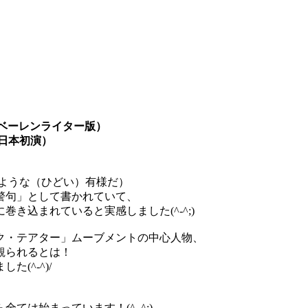
（ベーレンライター版）
日本初演）
ような（ひどい）有様だ）
警句」として書かれていて、
き込まれていると実感しました(^-^;)
ク・テアター」ムーブメントの中心人物、
観られるとは！
(^-^)/
ては始まっています！(^_^;)