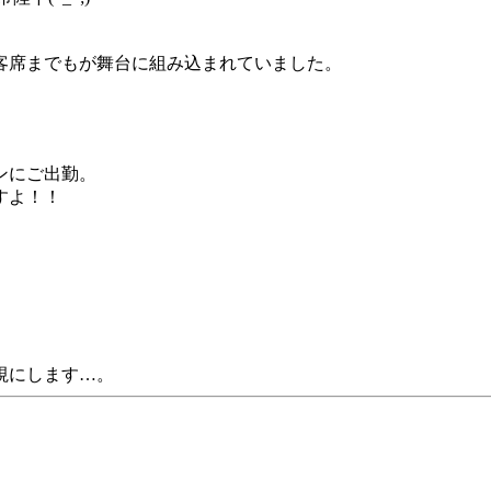
客席までもが舞台に組み込まれていました。
ンにご出勤。
すよ！！
視にします…。