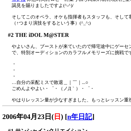
謁見を賜りましたですよ(^-^)/
そしてこのオペラ、オケも指揮者もスタッフも、そして
（↑つまり演技をするという事）(^_^;)
#2
THE iDOL M@STER
やよいさん、ブーストが来ていたので帰宅途中にゲーセ
で、特別オーディションのカラフルメモリーズに挑戦で
・
・
・
…自分の采配ミスで敗退＿｜￣｜...○
ごめんよやよい・゜・（ノД｀）・゜・
やはりレッスン量が少なすぎました、もっとレッスン重
2006年04月23日(
日
)
[
n年日記
]
#1
サンシャインクリエイション