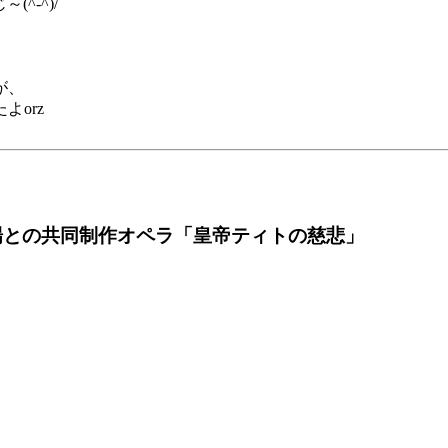
^-^)/
が、
orz
場との共同制作オペラ「皇帝ティトの慈悲」