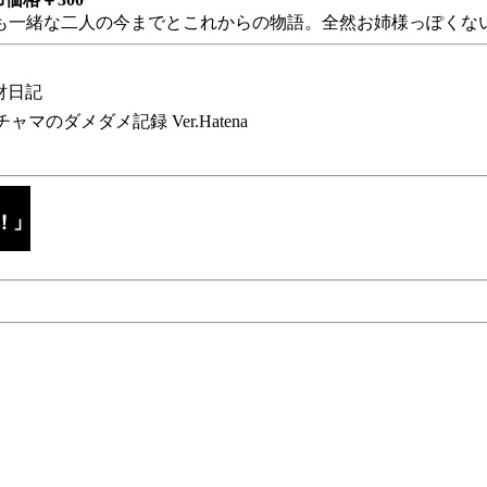
も一緒な二人の今までとこれからの物語。全然お姉様っぽくない
財日記
チャマのダメダメ記録 Ver.Hatena