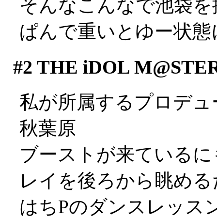
そんなこんなで池袋を
ぱんで重いとゆー状態に…
#2
THE iDOL M@S
私が所属するプロデュー
秋葉原
ブーストが来ているに
レイを後ろから眺めるだけ
はちPのダンスレッス