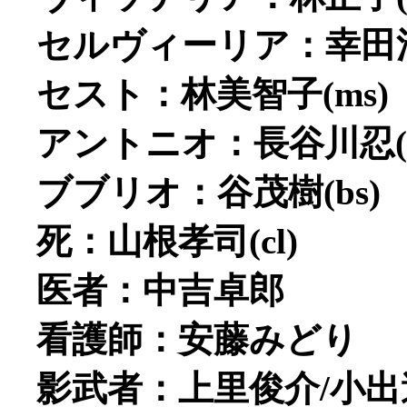
セルヴィーリア：幸田浩
セスト：林美智子(ms)
アントニオ：長谷川忍(m
ブブリオ：谷茂樹(bs)
死：山根孝司(cl)
医者：中吉卓郎
看護師：安藤みどり
影武者：上里俊介/小出