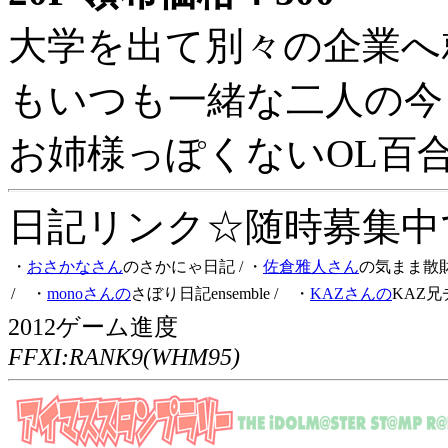
大学を出て別々の企業へ
もいつも一緒な二人の今
お姉様っぽくないOL百
日記リンク☆随時募集中です
・
おさかなさん
のさかにゃ日記
/ ・
佐倉雅人さん
の気まま散
/ ・
monoさんの
さぼり日記ensemble
/ ・
KAZさんの
KAZ兄
2012ゲーム進度
FFXI:RANK9(WHM95)