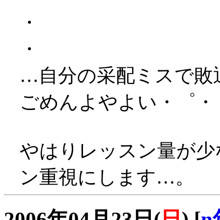
・
・
…自分の采配ミスで敗退＿
ごめんよやよい・゜・
やはりレッスン量が少
ン重視にします…。
2006年04月23日(
日
)
[
n