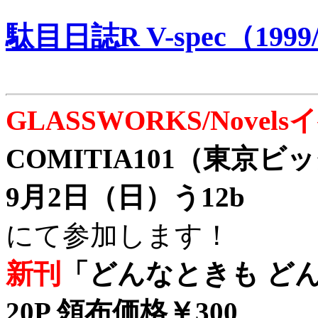
駄目日誌R V-spec（1999/
GLASSWORKS/Nove
COMITIA101（東京
9月2日（日）う12b
にて参加します！
新刊
「どんなときも どん
20P 領布価格￥300