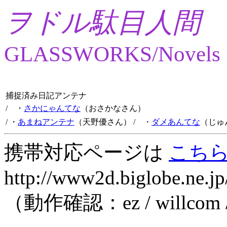
ヲドル駄目人間
GLASSWORKS/Novels
捕捉済み日記アンテナ
/ ・
さかにゃんてな
（おさかなさん）
/ ・
あまねアンテナ
（天野優さん）
/ ・
ダメあんてな
（じゅ
携帯対応ページは
こち
http://www2d.biglobe.ne.jp
（動作確認：ez / willcom 