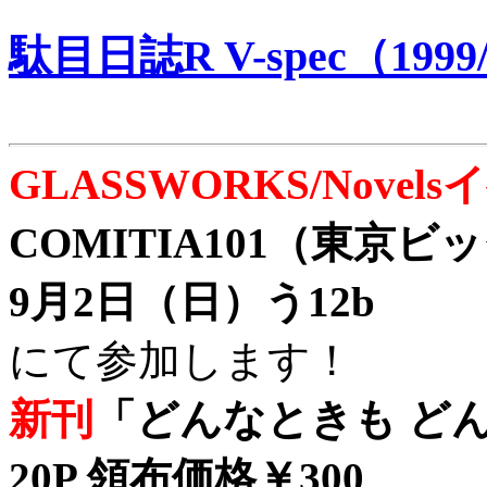
駄目日誌R V-spec（1999/
GLASSWORKS/Nove
COMITIA101（東京
9月2日（日）う12b
にて参加します！
新刊
「どんなときも どん
20P 領布価格￥300