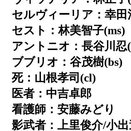
セルヴィーリア：幸田浩
セスト：林美智子(ms)
アントニオ：長谷川忍(m
ブブリオ：谷茂樹(bs)
死：山根孝司(cl)
医者：中吉卓郎
看護師：安藤みどり
影武者：上里俊介/小出