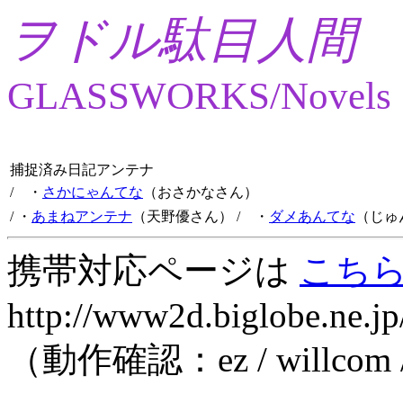
ヲドル駄目人間
GLASSWORKS/Novels
捕捉済み日記アンテナ
/ ・
さかにゃんてな
（おさかなさん）
/ ・
あまねアンテナ
（天野優さん）
/ ・
ダメあんてな
（じゅ
携帯対応ページは
こち
http://www2d.biglobe.ne.jp
（動作確認：ez / willcom 