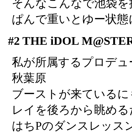
そんなこんなで池袋を
ぱんで重いとゆー状態に…
#2
THE iDOL M@S
私が所属するプロデュー
秋葉原
ブーストが来ているに
レイを後ろから眺めるだけ
はちPのダンスレッス