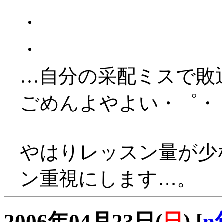
・
・
…自分の采配ミスで敗退＿
ごめんよやよい・゜・
やはりレッスン量が少
ン重視にします…。
2006年04月23日(
日
)
[
n