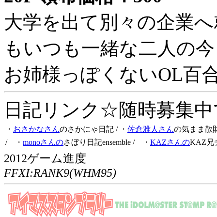
大学を出て別々の企業へ
もいつも一緒な二人の今
お姉様っぽくないOL百
日記リンク☆随時募集中です
・
おさかなさん
のさかにゃ日記
/ ・
佐倉雅人さん
の気まま散
/ ・
monoさんの
さぼり日記ensemble
/ ・
KAZさんの
KAZ兄
2012ゲーム進度
FFXI:RANK9(WHM95)