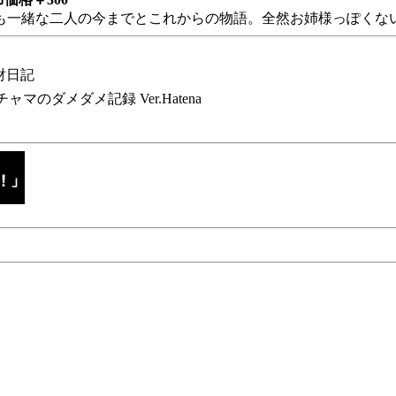
も一緒な二人の今までとこれからの物語。全然お姉様っぽくない
財日記
チャマのダメダメ記録 Ver.Hatena