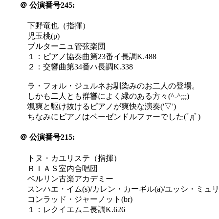
＠
公演番号245:
下野竜也（指揮）
児玉桃(p)
ブルターニュ管弦楽団
１：ピアノ協奏曲第23番イ長調K.488
２：交響曲第34番ハ長調K.338
ラ・フォル・ジュルネお馴染みのお二人の登場。
しかも二人とも群響によく縁のある方々(^-^;;;)
颯爽と駆け抜けるピアノが爽快な演奏('▽')
ちなみにピアノはベーゼンドルファーでした(ﾟдﾟ)
＠
公演番号215:
トヌ・カユリステ（指揮）
ＲＩＡＳ室内合唱団
ベルリン古楽アカデミー
スンハエ・イム(s)/カレン・カーギル(a)/ユッシ・ミュリュ
コンラッド・ジャーノット(br)
１：レクイエムニ長調K.626