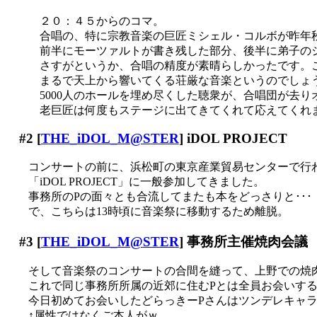
２０：４５からのコマ。
合唱の、特に宗教音楽の巨匠ミシェル・コルボが昨年
前半にモーツァルトが書き残した部分、後半に弟子の
さすがというか、合唱の精度が素晴らしかったです。
まるで天上から響いてくる荘厳な音楽というのでしょ
5000人のホールを埋め尽くした聴衆が、合唱団が去りオ
老巨匠は何度もステージに出てきてくれて応えてくれ
#2
[
THE_iDOL_M@STER
] iDOL PROJECT
コンサートの前に、浜松町の東京産業貿易センターで行
「iDOL PROJECT」に一般参加してきました。
事務所のPの面々とも合流してまたも本をどっさりと･･･（
で、こちらは13時頃に音楽祭に移動するため離脱。
#3
[
THE_iDOL_M@STER
] 事務所主催焼肉会議
そして音楽祭のコンサートの合間を縫って、上野での焼肉会
これで同じ事務所所属の近郊に住むPとは全員お会いす
今日初めてお会いしたどらっきーPさんはツンデレキャラだそ
↑属性ではなくご本人がｗ