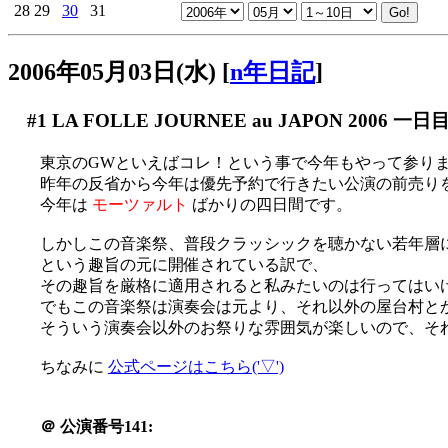
28
29
30
31
2006年05月03日(水)
[
n年日記
]
#1
LA FOLLE JOURNEE au JAPON 2006 一日
東京のGWといえばコレ！という事で今年もやって参りま
昨年の反省から今年は優先予約で行きたい公演の前売りをゲ
今年は
モーツァルト
ばかりの四日間です。
しかしこの音楽祭、普段クラッシックを聴かない若年層
という趣旨の元に開催されている訳で、
その趣旨を厳格に適用されると私みたいのは行ってはい
でもこの音楽祭は演奏会は元より、それ以外の屋台村と
そういう演奏会以外のお祭りな雰囲気が楽しいので、それを
ちなみに
公式ページはこちら('▽')
＠
公演番号141: