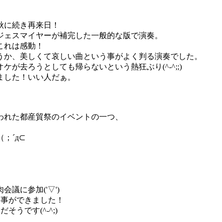
秋に続き再来日！
ジェスマイヤーが補完した一般的な版で演奏。
これは感動！
うか、美しくて哀しい曲という事がよく判る演奏でした。
ケが去ろうとしても帰らないという熱狂ぶり(^-^;;)
ました！いい人だぁ。
われた都産貿祭のイベントの一つ、
；´д⊂
議に参加('▽')
る事ができました！
うです(^-^;)