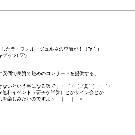
目
したラ・フォル・ジュルネの季節が！（´∀｀）
ッツ('▽')
に安価で良質で短めのコンサートを提供する、
けないという事になる訳です・゜・（ノД｀）・゜・
か無料イベント（要チケ半券）とかサイン会とか、
楽しみたいのですよ～＿｜￣｜ ...○