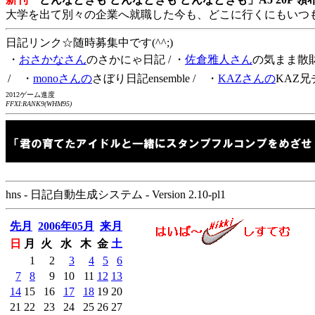
大学を出て別々の企業へ就職した今も、どこに行くにもいつ
日記リンク☆随時募集中です(^^;)
・
おさかなさん
のさかにゃ日記
/ ・
佐倉雅人さん
の気まま散
/ ・
monoさんの
さぼり日記ensemble
/ ・
KAZさんの
KAZ兄
2012ゲーム進度
FFXI:RANK9(WHM95)
hns - 日記自動生成システム - Version 2.10-pl1
先月
2006年05月
来月
日
月
火
水
木
金
土
1
2
3
4
5
6
7
8
9
10
11
12
13
14
15
16
17
18
19
20
21
22
23
24
25
26
27