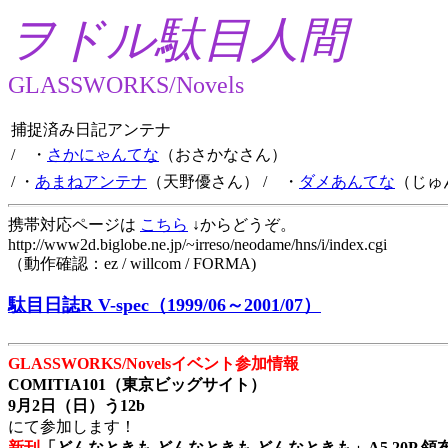
ヲドル駄目人間
GLASSWORKS/Novels
捕捉済み日記アンテナ
/ ・
さかにゃんてな
（おさかなさん）
/ ・
あまねアンテナ
（天野優さん）
/ ・
ダメあんてな
（じゅ
携帯対応ページは
こちら
↓からどうぞ。
http://www2d.biglobe.ne.jp/~irreso/neodame/hns/i/index.cgi
（動作確認：ez / willcom / FORMA)
駄目日誌R V-spec（1999/06～2001/07）
GLASSWORKS/Novelsイベント参加情報
COMITIA101（東京ビッグサイト）
9月2日（日）う12b
にて参加します！
新刊
「どんなときも どんなときも どんなときも」A5 20P 領布