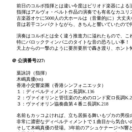
前日のコルボ指揮とは違い今度はピリオド楽器による
指揮はアルヴォ・ペルト作品の演奏でも有名なカユリ
古楽器オケに5000人の大ホールは（音量的jに）大丈
音は若干コンパクトながら、きちんと響いていたので何
演奏はコルボとは全く違う推進力に溢れたもので、こ
特にバロックティンパニのタイトな音の恐ろしい事！
天上からの一撃のように要所要所で轟き渡り、ホント怖かった
＠
公演番号227:
葉詠詩（指揮）
木嶋真優(vn)
香港小交響楽團（香港シンフォニエッタ）
１：ディベルティメントニ長調K.136
２：ヴァイオリンと管弦楽のためのロンド変ロ長調K.2
３：ヴァイオリン協奏曲第４番ニ長調K.218
名前もカッコよければ、立ち居振る舞いもヅカの男役
非常に濃密なディベルティメントで１曲目から気合い
そして木嶋真優の登場。3年前のアシュケナージ+N響