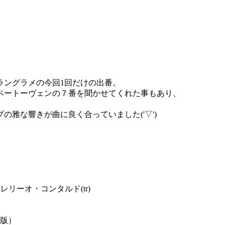
ラングラメの今回1回だけの出番。
ベートーヴェンの７番を聞かせてくれた事もあり、
雅な響きが曲に良く合っていました('▽')
レリーオ・コンタルド(tr)
成版）