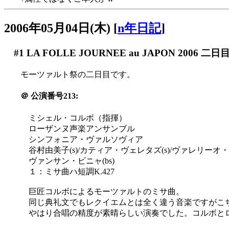
2006年05月04日(木)
[
n年日記
]
#1
LA FOLLE JOURNEE au JAPON 2006 二日
モーツァルト祭の二日目です。
＠
公演番号213:
ミシェル・コルボ（指揮）
ローザンヌ声楽アンサンブル
シンフォニア・ヴァルソヴィア
谷村由美子(s)/カティア・ヴェレタズ(s)/ヴァレリーオ・コ
ヴァンサン・ビニャ(bs)
１：ミサ曲ハ短調K.427
巨匠コルボによるモーツァルトのミサ曲。
同じ典礼文でもレクイエムとは全く違う音楽ですがこ
やはり合唱の精度が素晴らしい演奏でした。コルボとロー