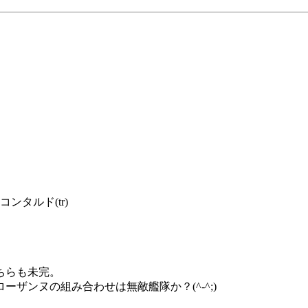
目
ンタルド(tr)
ちらも未完。
ザンヌの組み合わせは無敵艦隊か？(^-^;)