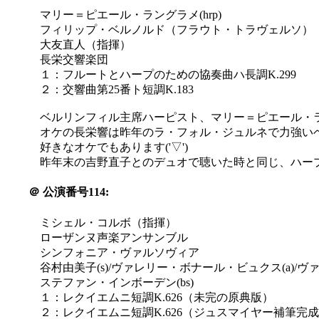
マリー＝ピエール・ラングラメ(hrp)
フィリップ・ベルノルド（フラウト・トラヴェルソ）
大友直人（指揮）
長栄交響楽団
１：フルートとハープのための協奏曲ハ長調K.299
２：交響曲第25番ト短調K.183
ベルリンフィル主席ハーピスト、マリー＝ピエール・
オケの長栄響は昨年のラ・フォル・ジュルネで力強い
好きなオケでもあります('▽')
昨年末の吉野直子とのデュオで聴いた時と同じ、ハープの
＠
公演番号114:
ミシェル・コルボ（指揮）
ローザンヌ声楽アンサンブル
シンフォニア・ヴァルソヴィア
谷村由美子(s)/ヴァレリー・ボナール・ビュクス(a)/ヴァ
ステファン・インボーデン(bs)
１：レクイエムニ短調K.626（未完の原典版）
２：レクイエムニ短調K.626（ジュスマイヤー補筆完