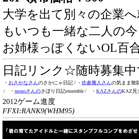
大学を出て別々の企業へ
もいつも一緒な二人の今
お姉様っぽくないOL百
日記リンク☆随時募集中です
・
おさかなさん
のさかにゃ日記
/ ・
佐倉雅人さん
の気まま散
/ ・
monoさんの
さぼり日記ensemble
/ ・
KAZさんの
KAZ兄
2012ゲーム進度
FFXI:RANK9(WHM95)