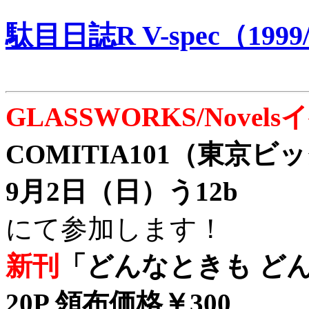
駄目日誌R V-spec（1999/
GLASSWORKS/Nove
COMITIA101（東京
9月2日（日）う12b
にて参加します！
新刊
「どんなときも どん
20P 領布価格￥300