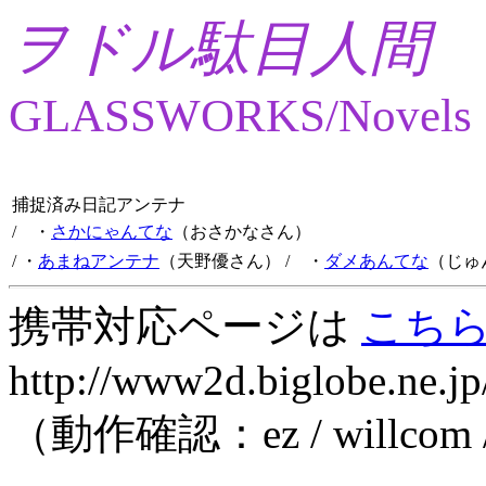
ヲドル駄目人間
GLASSWORKS/Novels
捕捉済み日記アンテナ
/ ・
さかにゃんてな
（おさかなさん）
/ ・
あまねアンテナ
（天野優さん）
/ ・
ダメあんてな
（じゅ
携帯対応ページは
こち
http://www2d.biglobe.ne.jp
（動作確認：ez / willcom 