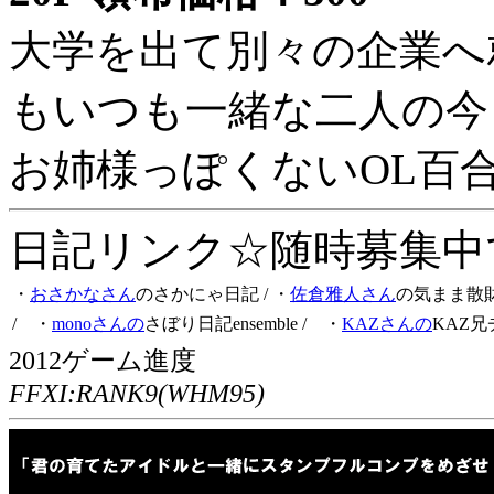
大学を出て別々の企業へ
もいつも一緒な二人の今
お姉様っぽくないOL百
日記リンク☆随時募集中です
・
おさかなさん
のさかにゃ日記
/ ・
佐倉雅人さん
の気まま散
/ ・
monoさんの
さぼり日記ensemble
/ ・
KAZさんの
KAZ兄
2012ゲーム進度
FFXI:RANK9(WHM95)