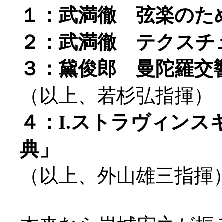
１：武満徹 弦楽のための
２：武満徹 テクスチュア
３：黛俊郎 曼陀羅交響曲
（以上、若杉弘指揮）
４：I.ストラヴィン
典」
（以上、外山雄三指揮