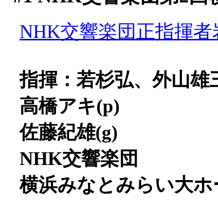
NHK交響楽団正指揮者
指揮：若杉弘、外山雄
高橋アキ(p)
佐藤紀雄(g)
NHK交響楽団
横浜みなとみらい大ホ