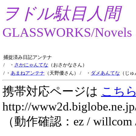
ヲドル駄目人間
GLASSWORKS/Novels
捕捉済み日記アンテナ
/ ・
さかにゃんてな
（おさかなさん）
/ ・
あまねアンテナ
（天野優さん）
/ ・
ダメあんてな
（じゅ
携帯対応ページは
こち
http://www2d.biglobe.ne.jp
（動作確認：ez / willcom 