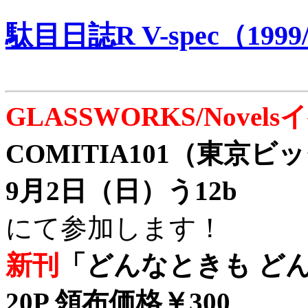
駄目日誌R V-spec（1999/
GLASSWORKS/Nove
COMITIA101（東京
9月2日（日）う12b
にて参加します！
新刊
「どんなときも どん
20P 領布価格￥300