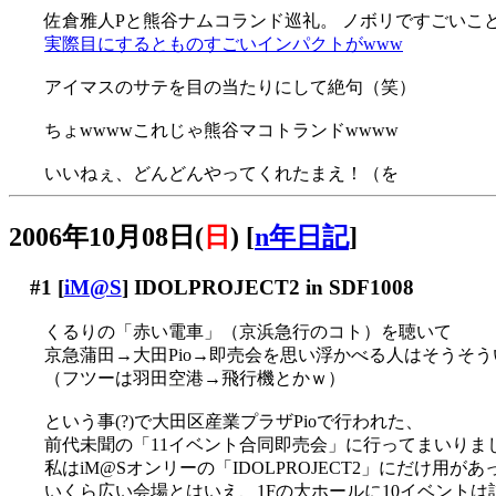
佐倉雅人Pと熊谷ナムコランド巡礼。 ノボリですごいこ
実際目にするとものすごいインパクトがwww
アイマスのサテを目の当たりにして絶句（笑）
ちょwwwwこれじゃ熊谷マコトランドwwww
いいねぇ、どんどんやってくれたまえ！（を
2006年10月08日(
日
)
[
n年日記
]
#1
[
iM@S
] IDOLPROJECT2 in SDF1008
くるりの「赤い電車」（京浜急行のコト）を聴いて
京急蒲田→大田Pio→即売会を思い浮かべる人はそうそ
（フツーは羽田空港→飛行機とかｗ）
という事(?)で大田区産業プラザPioで行われた、
前代未聞の「11イベント合同即売会」に行ってまいりま
私はiM@Sオンリーの「IDOLPROJECT2」にだけ用が
いくら広い会場とはいえ、1Fの大ホールに10イベントは