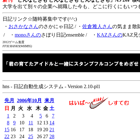
大学を出て別々の企業へ就職した今も、どこに行くにもいつ
日記リンク☆随時募集中です(^^;)
・
おさかなさん
のさかにゃ日記
/ ・
佐倉雅人さん
の気まま散
/ ・
monoさんの
さぼり日記ensemble
/ ・
KAZさんの
KAZ兄
2012ゲーム進度
FFXI:RANK9(WHM95)
hns - 日記自動生成システム - Version 2.10-pl1
先月
2006年10月
来月
日
月
火
水
木
金
土
1
2
3
4
5
6
7
8
9
10
11
12
13
14
15
16
17
18
19
20
21
22
23
24
25
26
27
28