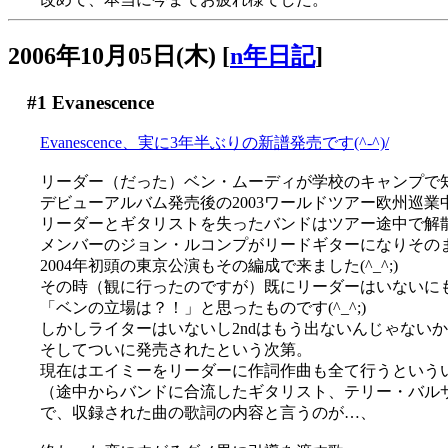
2006年10月05日(木)
[
n年日記
]
#1
Evanescence
Evanescence、実に3年半ぶりの新譜発売です(^-^)/
リーダー（だった）ベン・ムーディが学校のキャンプで
デビューアルバム発売後の2003ワールドツアー欧州巡
リーダーとギタリストを失ったバンドはツアー途中で解
メンバーのジョン・ルコンプがリードギターになりその
2004年初頭の東京公演もその編成で来ました(^_^;)
その時（観に行ったのですが）既にリーダーはいないに
「ベンの立場は？！」と思ったものです(^_^;)
しかしライターはいないし2ndはもう出ないんじゃない
そしてついに発売されたという次第。
現在はエイミーをリーダーに作詞作曲も全て行うという
（途中からバンドに合流したギタリスト、テリー・バル
で、収録された曲の歌詞の内容と言うのが…、