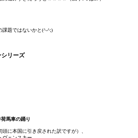
ではないかと(^-^;)
ーシリーズ
り/荷馬車の踊り
初頭に本国に引き戻された訳ですが）、
トヴェンスキー、