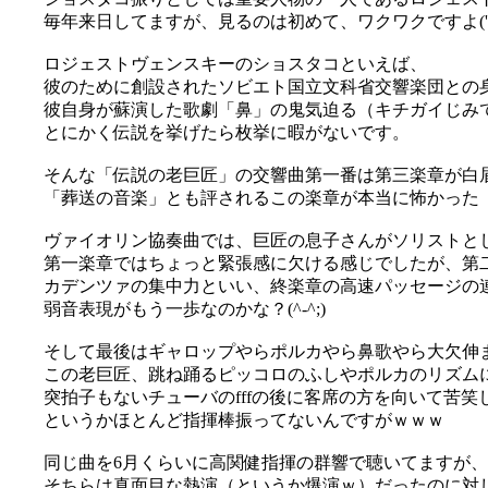
毎年来日してますが、見るのは初めて、ワクワクですよ('▽
ロジェストヴェンスキーのショスタコといえば、
彼のために創設されたソビエト国立文科省交響楽団との
彼自身が蘇演した歌劇「鼻」の鬼気迫る（キチガイじみ
とにかく伝説を挙げたら枚挙に暇がないです。
そんな「伝説の老巨匠」の交響曲第一番は第三楽章が白
「葬送の音楽」とも評されるこの楽章が本当に怖かった（
ヴァイオリン協奏曲では、巨匠の息子さんがソリストと
第一楽章ではちょっと緊張感に欠ける感じでしたが、第
カデンツァの集中力といい、終楽章の高速パッセージの
弱音表現がもう一歩なのかな？(^-^;)
そして最後はギャロップやらポルカやら鼻歌やら大欠伸
この老巨匠、跳ね踊るピッコロのふしやポルカのリズム
突拍子もないチューバのfffの後に客席の方を向いて苦
というかほとんど指揮棒振ってないんですがｗｗｗ
同じ曲を6月くらいに高関健指揮の群響で聴いてますが、
そちらは真面目な熱演（というか爆演ｗ）だったのに対