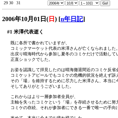
29
30
31
2006年10月01日(
日
)
[
n年日記
]
#1
米澤代表逝く
既に各所で書かれていますが、
コミックマーケット代表の米澤さんが亡くなられました
出戻り晴海時代から参加し夏冬のコミケだけで活動して
正直ショックでした。
お姿を認識して拝見したのは晴海撤退間近のコミケ反省
コミケットアピールでもコミケの危機的状況を絶えず訴
その「場」を維持するために尽力した米澤さん、本当に
そしてありがとうございました。
これからはより一層参加者全員が、
主軸を失ったコミケという「場」を存続させるために努
コミケの存続、それが参加者にできる一番で唯一の手向
改めて、本当に今までお疲れ様でした。