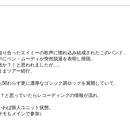
知り合ったエイミーの歌声に惚れ込み結成されたこのバンド、
業中にベン・ムーディが突然脱退を表明し帰国。
散か？！と思われましたが…、
ままツアー続行、
も関わらず更に濃厚なゴシック調ロックを展開していて、
か？と思っていたらレコーディングの情報が流れ、
いわば個人ユニット状態。
サモもメインで参加）