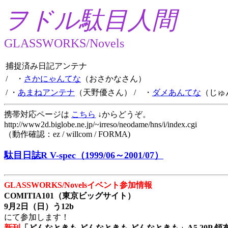
ヲドル駄目人間
GLASSWORKS/Novels
捕捉済み日記アンテナ
/ ・
さかにゃんてな
（おさかなさん）
/ ・
あまねアンテナ
（天野優さん）
/ ・
ダメあんてな
（じゅ
携帯対応ページは
こちら
↓からどうぞ。
http://www2d.biglobe.ne.jp/~irreso/neodame/hns/i/index.cgi
（動作確認：ez / willcom / FORMA)
駄目日誌R V-spec（1999/06～2001/07）
GLASSWORKS/Novelsイベント参加情報
COMITIA101（東京ビッグサイト）
9月2日（日）う12b
にて参加します！
新刊
「どんなときも どんなときも どんなときも」A5 20P 領布