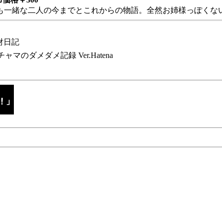
も一緒な二人の今までとこれからの物語。全然お姉様っぽくない
財日記
チャマのダメダメ記録 Ver.Hatena