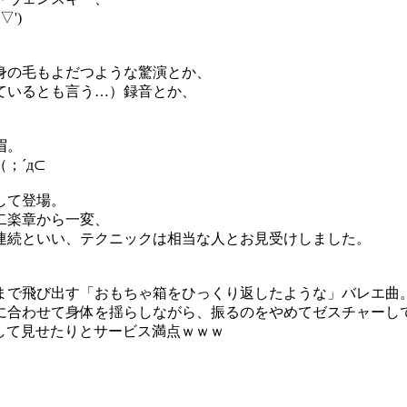
')
身の毛もよだつような驚演とか、
ているとも言う…）録音とか、
眉。
；´д⊂
して登場。
二楽章から一変、
連続といい、テクニックは相当な人とお見受けしました。
まで飛び出す「おもちゃ箱をひっくり返したような」バレエ曲
に合わせて身体を揺らしながら、振るのをやめてゼスチャーし
笑して見せたりとサービス満点ｗｗｗ
し、