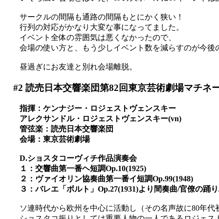
サークルの間隔も通路の間隔もとにかく狭い！
行列の対応がかなり大変な事になってました。
イベント全体の雰囲気は悪くなかったので、
会場の使い方と、もう少しイベント数を減らすのが今後の課題
昼過ぎにお友達と別れ会場離脱。
#2
読売日本交響楽団第82回東京芸術劇場マチネ
指揮：ケンナジー・ロジェストヴェンスキー
アレクサンドル・ロジェストヴェンスキー(vn)
管弦楽：読売日本交響楽団
会場：東京芸術劇場
D.ショスタコーヴィチ作品演奏会
１：交響曲第一番ヘ短調Op.10(1925)
２：ヴァイオリン協奏曲第一番イ短調Op.99(1948)
３：バレエ「ボルト」Op.27(1931)より間奏曲/官僚の踊
ソ連時代から欧州を中心に活動し（その名声故に80年代
ショスタコ振りとしては重要人物の一人であるロジェス