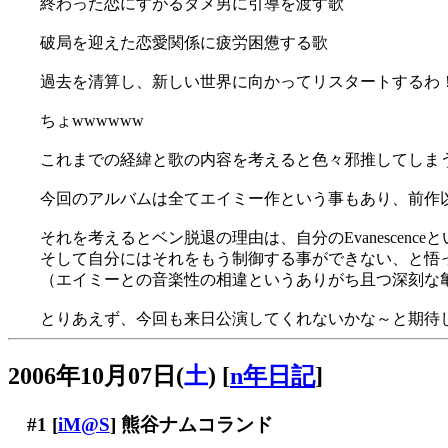
終わった恋にすがるダメ男に引導を渡す歌
破局を迎えた恋愛関係に疲労困憊する歌
過去を清算し、新しい世界に向かってリスタートするわ
ちょwwwwww
これまでの経緯と歌の内容を考えると色々邪推してしまう
今回のアルバムは全てエイミー作という事もあり、前作
それを考えるとベン脱退の理由は、自分のEvanescen
そして自分にはそれをもう制御する事ができない、と悟
（エイミーとの音楽性の相違というありがち且つ深刻な
とりあえず、今回も来日公演してくれないかな～と期待
2006年10月07日(
土
)
[
n年日記
]
#1
[
iM@S
] 熊谷ナムコランド