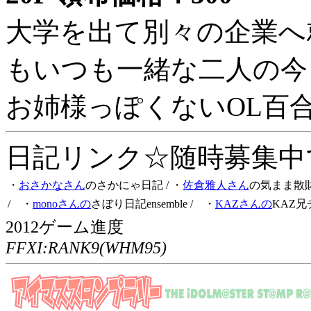
大学を出て別々の企業へ
もいつも一緒な二人の今
お姉様っぽくないOL百
日記リンク☆随時募集中です
・
おさかなさん
のさかにゃ日記
/ ・
佐倉雅人さん
の気まま散
/ ・
monoさんの
さぼり日記ensemble
/ ・
KAZさんの
KAZ兄
2012ゲーム進度
FFXI:RANK9(WHM95)