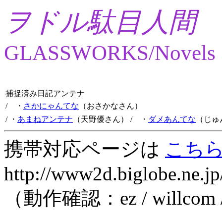
ヲドル駄目人間
GLASSWORKS/Novels
捕捉済み日記アンテナ
/ ・
さかにゃんてな
（おさかなさん）
/ ・
あまねアンテナ
（天野優さん）
/ ・
ダメあんてな
（じゅ
携帯対応ページは
こち
http://www2d.biglobe.ne.jp
（動作確認：ez / willcom 