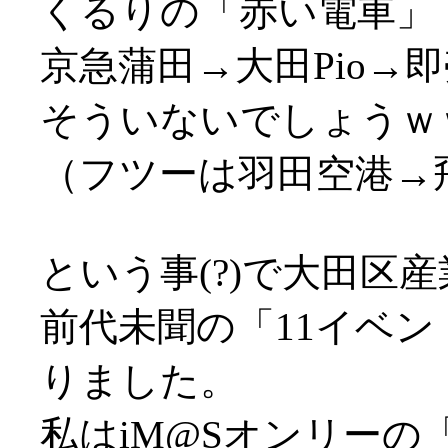
くるりの「赤い電車」
京急蒲田→大田Pio→
そういないでしょうｗ
（フツーは羽田空港→
という事(?)で大田区産
前代未聞の「11イベ
りました。
私はiM@Sオンリーの「I