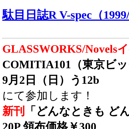
駄目日誌R V-spec（1999/
GLASSWORKS/Nove
COMITIA101（東京
9月2日（日）う12b
にて参加します！
新刊
「どんなときも どん
20P 領布価格￥300