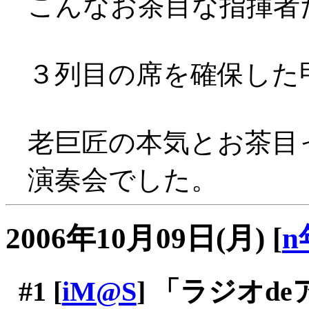
こんなお茶目な指揮者だったと
３列目の席を確保した
老巨匠の本気とお茶目
演奏会でした。
2006年10月09日(月)
[
n
#1
[
iM@S
] 「ラジオd