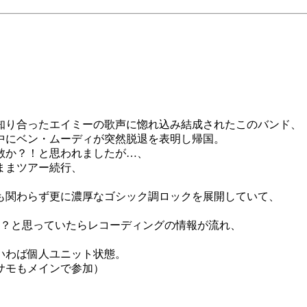
知り合ったエイミーの歌声に惚れ込み結成されたこのバンド、
業中にベン・ムーディが突然脱退を表明し帰国。
散か？！と思われましたが…、
ままツアー続行、
も関わらず更に濃厚なゴシック調ロックを展開していて、
か？と思っていたらレコーディングの情報が流れ、
いわば個人ユニット状態。
サモもメインで参加）