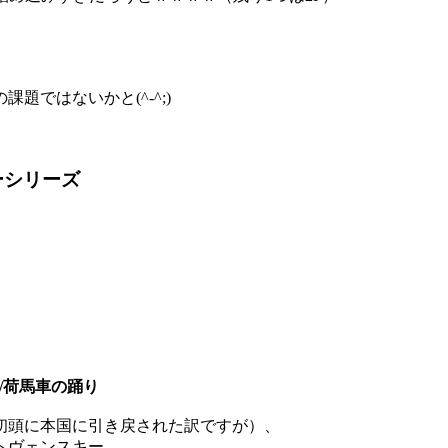
ではないかと(^-^;)
ーシリーズ
り/荷馬車の踊り
初頭に本国に引き戻された訳ですが）、
トヴェンスキー、