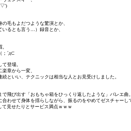
')
身の毛もよだつような驚演とか、
ているとも言う…）録音とか、
眉。
；´д⊂
して登場。
二楽章から一変、
連続といい、テクニックは相当な人とお見受けしました。
まで飛び出す「おもちゃ箱をひっくり返したような」バレエ曲
に合わせて身体を揺らしながら、振るのをやめてゼスチャーし
笑して見せたりとサービス満点ｗｗｗ
し、