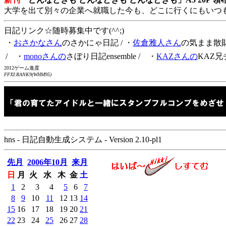
大学を出て別々の企業へ就職した今も、どこに行くにもいつ
日記リンク☆随時募集中です(^^;)
・
おさかなさん
のさかにゃ日記
/ ・
佐倉雅人さん
の気まま散
/ ・
monoさんの
さぼり日記ensemble
/ ・
KAZさんの
KAZ兄
2012ゲーム進度
FFXI:RANK9(WHM95)
hns - 日記自動生成システム - Version 2.10-pl1
先月
2006年10月
来月
日
月
火
水
木
金
土
1
2
3
4
5
6
7
8
9
10
11
12
13
14
15
16
17
18
19
20
21
22
23
24
25
26
27
28