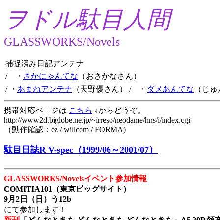
ヲドル駄目人間
GLASSWORKS/Novels
捕捉済み日記アンテナ
/ ・
さかにゃんてな
（おさかなさん）
/ ・
あまねアンテナ
（天野優さん）
/ ・
ダメあんてな
（じゅ
携帯対応ページは
こちら
↓からどうぞ。
http://www2d.biglobe.ne.jp/~irreso/neodame/hns/i/index.cgi
（動作確認：ez / willcom / FORMA)
駄目日誌R V-spec（1999/06～2001/07）
GLASSWORKS/Novelsイベント参加情報
COMITIA101（東京ビッグサイト）
9月2日（日）う12b
にて参加します！
新刊
「どんなときも どんなときも どんなときも」A5 20P 領布