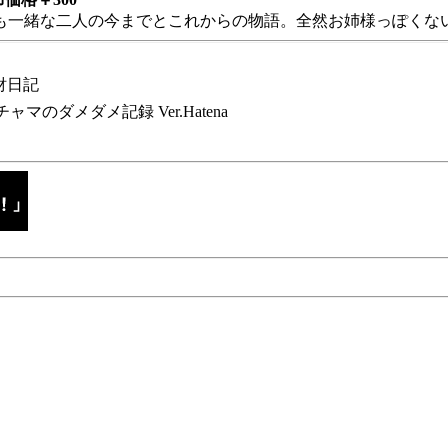
も一緒な二人の今までとこれからの物語。全然お姉様っぽくない
財日記
チャマのダメダメ記録 Ver.Hatena