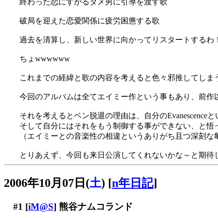
終わった恋にすがるダメ男に引導を渡す歌
破局を迎えた恋愛関係に疲労困憊する歌
過去を清算し、新しい世界に向かってリスタートするわ
ちょwwwwww
これまでの経緯と歌の内容を考えると色々邪推してしまう
今回のアルバムは全てエイミー作という事もあり、前作
それを考えるとベン脱退の理由は、自分のEvanescen
そして自分にはそれをもう制御する事ができない、と悟
（エイミーとの音楽性の相違というありがち且つ深刻な
とりあえず、今回も来日公演してくれないかな～と期待
2006年10月07日(
土
)
[
n年日記
]
#1
[
iM@S
] 熊谷ナムコランド