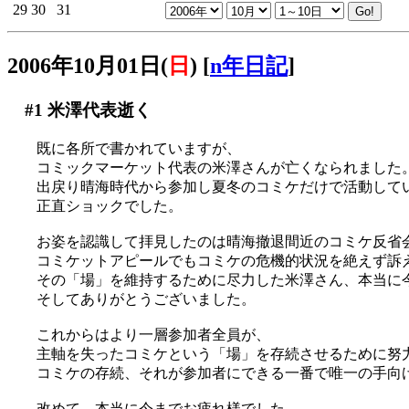
29
30
31
2006年10月01日(
日
)
[
n年日記
]
#1
米澤代表逝く
既に各所で書かれていますが、
コミックマーケット代表の米澤さんが亡くなられました
出戻り晴海時代から参加し夏冬のコミケだけで活動して
正直ショックでした。
お姿を認識して拝見したのは晴海撤退間近のコミケ反省
コミケットアピールでもコミケの危機的状況を絶えず訴
その「場」を維持するために尽力した米澤さん、本当に
そしてありがとうございました。
これからはより一層参加者全員が、
主軸を失ったコミケという「場」を存続させるために努
コミケの存続、それが参加者にできる一番で唯一の手向
改めて、本当に今までお疲れ様でした。