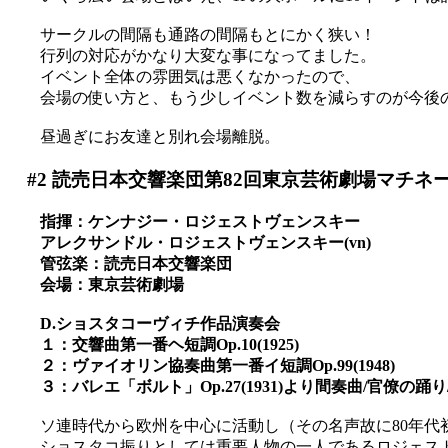
サークルの間隔も通路の間隔もとにかく狭い！
行列の対応がかなり大変な事になってました。
イベント全体の雰囲気は悪くなかったので、
会場の使い方と、もう少しイベント数を減らすのが今後の課題
昼過ぎにお友達と別れ会場離脱。
#2
読売日本交響楽団第82回東京芸術劇場マチネ
指揮：ケンナジー・ロジェストヴェンスキー
アレクサンドル・ロジェストヴェンスキー(vn)
管弦楽：読売日本交響楽団
会場：東京芸術劇場
D.ショスタコーヴィチ作品演奏会
１：交響曲第一番ヘ短調Op.10(1925)
２：ヴァイオリン協奏曲第一番イ短調Op.99(1948)
３：バレエ「ボルト」Op.27(1931)より間奏曲/官僚の踊
ソ連時代から欧州を中心に活動し（その名声故に80年代
ショスタコ振りとしては重要人物の一人であるロジェス