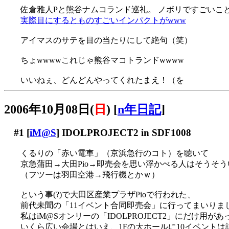
佐倉雅人Pと熊谷ナムコランド巡礼。 ノボリですごいこ
実際目にするとものすごいインパクトがwww
アイマスのサテを目の当たりにして絶句（笑）
ちょwwwwこれじゃ熊谷マコトランドwwww
いいねぇ、どんどんやってくれたまえ！（を
2006年10月08日(
日
)
[
n年日記
]
#1
[
iM@S
] IDOLPROJECT2 in SDF1008
くるりの「赤い電車」（京浜急行のコト）を聴いて
京急蒲田→大田Pio→即売会を思い浮かべる人はそうそ
（フツーは羽田空港→飛行機とかｗ）
という事(?)で大田区産業プラザPioで行われた、
前代未聞の「11イベント合同即売会」に行ってまいりま
私はiM@Sオンリーの「IDOLPROJECT2」にだけ用が
いくら広い会場とはいえ、1Fの大ホールに10イベントは