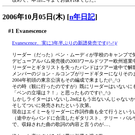
2006年10月05日(木)
[
n年日記
]
#1
Evanescence
Evanescence、実に3年半ぶりの新譜発売です(^-^)/
リーダー（だった）ベン・ムーディが学校のキャンプで
デビューアルバム発売後の2003ワールドツアー欧州巡
リーダーとギタリストを失ったバンドはツアー途中で解
メンバーのジョン・ルコンプがリードギターになりその
2004年初頭の東京公演もその編成で来ました(^_^;)
その時（観に行ったのですが）既にリーダーはいないに
「ベンの立場は？！」と思ったものです(^_^;)
しかしライターはいないし2ndはもう出ないんじゃない
そしてついに発売されたという次第。
現在はエイミーをリーダーに作詞作曲も全て行うという
（途中からバンドに合流したギタリスト、テリー・バル
で、収録された曲の歌詞の内容と言うのが…、