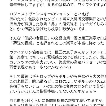
毎年来日してますが、見るのは初めて、ワクワクですよ('▽
ロジェストヴェンスキーのショスタコといえば、
彼のために創設されたソビエト国立文科省交響楽団との
彼自身が蘇演した歌劇「鼻」の鬼気迫る（キチガイじみ
とにかく伝説を挙げたら枚挙に暇がないです。
そんな「伝説の老巨匠」の交響曲第一番は第三楽章が白
「葬送の音楽」とも評されるこの楽章が本当に怖かった（
ヴァイオリン協奏曲では、巨匠の息子さんがソリストと
第一楽章ではちょっと緊張感に欠ける感じでしたが、第
カデンツァの集中力といい、終楽章の高速パッセージの
弱音表現がもう一歩なのかな？(^-^;)
そして最後はギャロップやらポルカやら鼻歌やら大欠伸
この老巨匠、跳ね踊るピッコロのふしやポルカのリズム
突拍子もないチューバのfffの後に客席の方を向いて苦
というかほとんど指揮棒振ってないんですがｗｗｗ
同じ曲を6月くらいに高関健指揮の群響で聴いてますが、
そちらは真面目な熱演（というか爆演ｗ）だったのに対