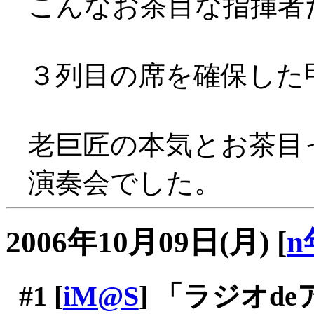
こんなお茶目な指揮者だったと
３列目の席を確保した
老巨匠の本気とお茶目
演奏会でした。
2006年10月09日(月)
[
n
#1
[
iM@S
] 「ラジオd