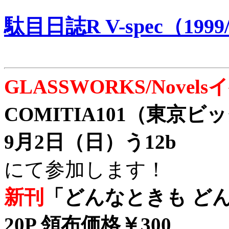
駄目日誌R V-spec（1999/
GLASSWORKS/Nove
COMITIA101（東京
9月2日（日）う12b
にて参加します！
新刊
「どんなときも どん
20P 領布価格￥300