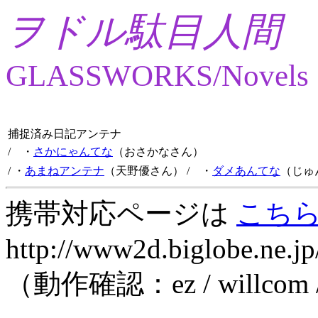
ヲドル駄目人間
GLASSWORKS/Novels
捕捉済み日記アンテナ
/ ・
さかにゃんてな
（おさかなさん）
/ ・
あまねアンテナ
（天野優さん）
/ ・
ダメあんてな
（じゅ
携帯対応ページは
こち
http://www2d.biglobe.ne.jp
（動作確認：ez / willcom 