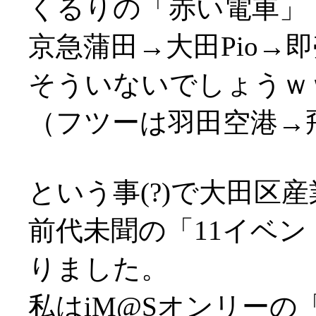
くるりの「赤い電車」
京急蒲田→大田Pio→
そういないでしょうｗ
（フツーは羽田空港→
という事(?)で大田区産
前代未聞の「11イベ
りました。
私はiM@Sオンリーの「I