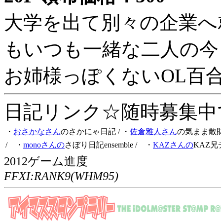
大学を出て別々の企業へ
もいつも一緒な二人の今
お姉様っぽくないOL百
日記リンク☆随時募集中です
・
おさかなさん
のさかにゃ日記
/ ・
佐倉雅人さん
の気まま散
/ ・
monoさんの
さぼり日記ensemble
/ ・
KAZさんの
KAZ兄
2012ゲーム進度
FFXI:RANK9(WHM95)