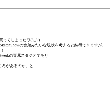
てしまったワ(^_^;)
ketchShowの舎弟みたいな現状を考えると納得できますが、
り！
twerkの専属スタジオであり、
ころがあるのか、と