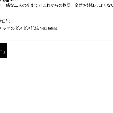
も一緒な二人の今までとこれからの物語。全然お姉様っぽくない
財日記
チャマのダメダメ記録 Ver.Hatena