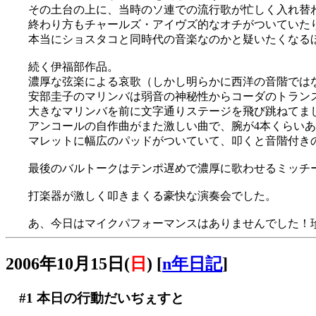
その土台の上に、当時のソ連での流行歌が忙しく入れ替
終わり方もチャールズ・アイヴズ的なオチがついていた
本当にショスタコと同時代の音楽なのかと疑いたくなるほどで
続く伊福部作品。
濃厚な弦楽による哀歌（しかし明らかに西洋の音階では
安部圭子のマリンバは弱音の神秘性からコーダのトラン
大きなマリンバを前に文字通りステージを飛び跳ねてま
アンコールの自作曲がまた激しい曲で、腕が4本くらい
マレットに幅広のパッドがついていて、叩くと音階付き
最後のバルトークはテンポ遅めで濃厚に歌わせるミッチ
打楽器が激しく叩きまくる豪快な演奏会でした。
あ、今日はマイクパフォーマンスはありませんでした！珍しい
2006年10月15日(
日
)
[
n年日記
]
#1
本日の行動だいぢぇすと