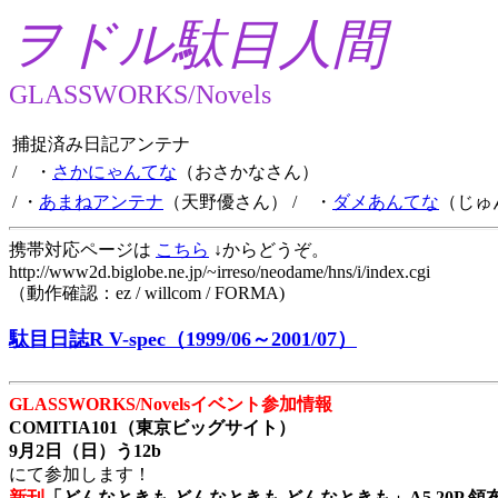
ヲドル駄目人間
GLASSWORKS/Novels
捕捉済み日記アンテナ
/ ・
さかにゃんてな
（おさかなさん）
/ ・
あまねアンテナ
（天野優さん）
/ ・
ダメあんてな
（じゅ
携帯対応ページは
こちら
↓からどうぞ。
http://www2d.biglobe.ne.jp/~irreso/neodame/hns/i/index.cgi
（動作確認：ez / willcom / FORMA)
駄目日誌R V-spec（1999/06～2001/07）
GLASSWORKS/Novelsイベント参加情報
COMITIA101（東京ビッグサイト）
9月2日（日）う12b
にて参加します！
新刊
「どんなときも どんなときも どんなときも」A5 20P 領布