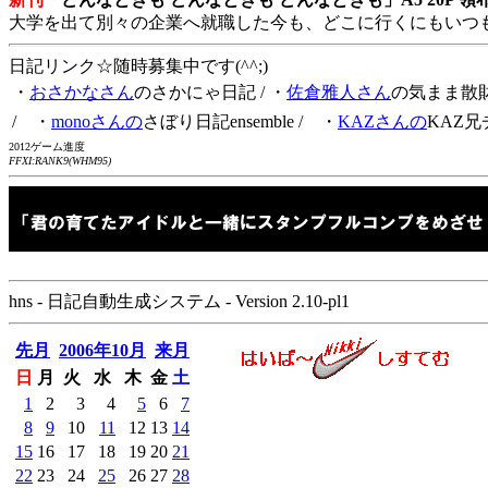
大学を出て別々の企業へ就職した今も、どこに行くにもいつ
日記リンク☆随時募集中です(^^;)
・
おさかなさん
のさかにゃ日記
/ ・
佐倉雅人さん
の気まま散
/ ・
monoさんの
さぼり日記ensemble
/ ・
KAZさんの
KAZ兄
2012ゲーム進度
FFXI:RANK9(WHM95)
hns - 日記自動生成システム - Version 2.10-pl1
先月
2006年10月
来月
日
月
火
水
木
金
土
1
2
3
4
5
6
7
8
9
10
11
12
13
14
15
16
17
18
19
20
21
22
23
24
25
26
27
28