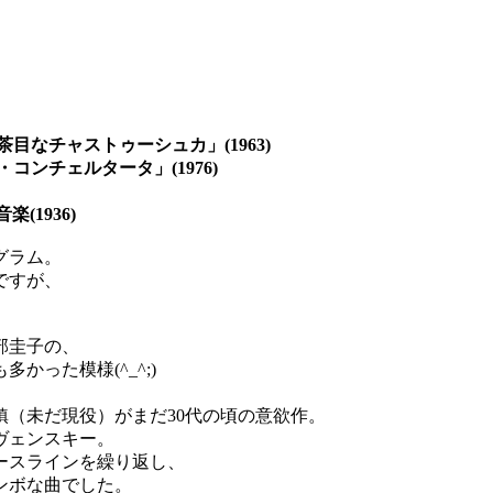
目なチャストゥーシュカ」(1963)
ンチェルタータ」(1976)
(1936)
グラム。
ですが、
部圭子の、
った模様(^_^;)
（未だ現役）がまだ30代の頃の意欲作。
ヴェンスキー。
ースラインを繰り返し、
ンボな曲でした。