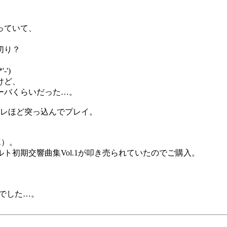
。
っていて、
切り？
')
けど、
ーバくらいだった…。
クレほど突っ込んでプレイ。
K）。
ト初期交響曲集Vol.1が叩き売られていたのでご購入。
きでした…。