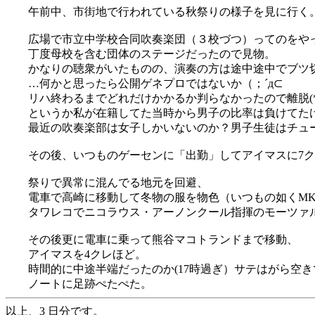
午前中、市街地で行われている秋祭りの様子を見に行く
広場で市立中学校合同吹奏楽団（３校づつ）ってのをや
丁度母校を含む団体のステージだったので見物。
かなりの聴衆がいたものの、演奏の方は途中途中でブツ
…何かと思ったら公開ゲネプロではないか（；´д⊂
リハ終わるまでどれだけかかるか判らなかったので離脱(*'-
というか私が在籍してた当時から男子の比率は負けてた
最近の吹奏楽部は女子しかいないのか？男子生徒はチュ
その後、いつものゲーセンに「出勤」してアイマスに7
祭りで異常に混んでる地元を回避、
電車で高崎に移動して冬物の服を物色（いつもの如くM
タワレコでニコラウス・アーノンクール指揮のモーツァル
その後更に電車に乗って熊谷マコトランドまで移動、
アイマスを4クレほど。
時間的に中途半端だったのか(17時過ぎ）サテはがら空
ノートに足跡ぺたぺた。
以上、3 日分です。