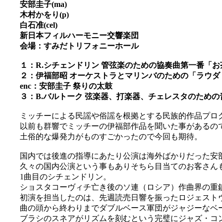
安部圭子(ma)
木村かをり(p)
白石准(cel)
新日本フィルハーモニー交響楽団
会場：すみだトリフォニーホール
１：R.シチェンドリン 管弦楽のための協奏曲第一番「お茶
２：伊福部昭 オーケストラとマリンバのための「ラウダ・コ
enc：安部圭子 祭りの太鼓
３：B.バルトーク 弦楽器、打楽器、チェレスタのための音楽
ミッチーによる民謡や俗謡を根拠とする民族的作品プロ
以前も群響でミッチーの伊福部作品を聞いた事があるの
土俗的な爆発力がものすごかったので今回も期待。
国内では後進の指導にあたり公演は海外ばかりだった安
久々の国内公演という事もありそちら目当てのお客さんも多か
1曲目のシチェンドリン。
ショスタコーヴィチ亡き後のソ連（ロシア）作曲界の重鎮
初演を担当したのは、先週読売日響を振ったロジェスト
曲の頭から終わりまでダブルベース軍団がジャジーなベ
ブラシのスネアがリズムを刻むという完璧にジャズ・コ