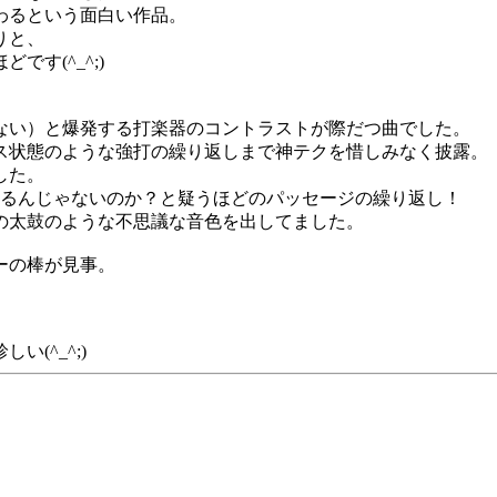
わるという面白い作品。
りと、
す(^_^;)
ない）と爆発する打楽器のコントラストが際だつ曲でした。
ス状態のような強打の繰り返しまで神テクを惜しみなく披露。
した。
あるんじゃないのか？と疑うほどのパッセージの繰り返し！
の太鼓のような不思議な音色を出してました。
ーの棒が見事。
(^_^;)