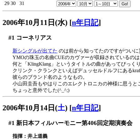
29
30
31
2006年10月11日(水)
[
n年日記
]
#1
コーネリアス
新シングルが出てた
のは前から知ってたのですがついに買っ
YMOの珠玉の名曲CUEのカヴァーが収録されているのはS
何と「KlingKlang」というタイトルの曲があってびっく
クリンク・クランクといえばデュッセルドルフにあるkraf
彼らのブランド名のようなもの。
小山田圭吾もやはりこのエレクトロニカの神様に思うと
ちょっと意外でした(^_^;)
2006年10月14日(
土
)
[
n年日記
]
#1
新日本フィルハーモニー第406回定期演奏会
指揮：井上道義