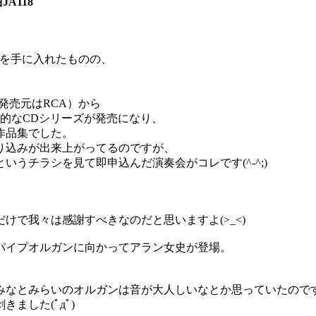
A118
ーを手に入れたものの、
発売元はRCA）から
期的なCDシリーズが発売になり、
作品集でした。
り込みが出来上がってるのですが、
うチラシを見て即申込んだ演奏会がコレです(^-^;)
けで我々は感謝すべきなのだと思いますよ(>_<)
パイプオルガンに向かってアラン女史が登場。
みなとみらいのオルガンは音が大人しいなとか思っていたので
ました(ﾟдﾟ)