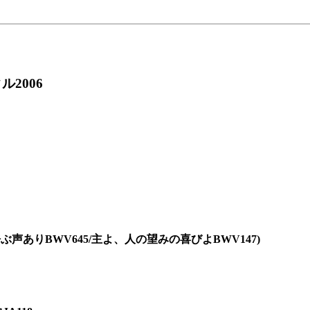
2006
）
声ありBWV645/主よ、人の望みの喜びよBWV147)