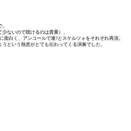
で。
て少ないので聴けるのは貴重）、
非常に面白く、アンコールで連?とスケルツォをそれぞれ再演。
ようという熱意がとても伝わってくる演奏でした。