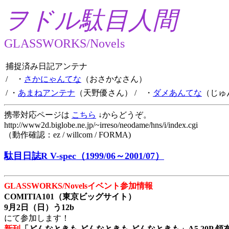
ヲドル駄目人間
GLASSWORKS/Novels
捕捉済み日記アンテナ
/ ・
さかにゃんてな
（おさかなさん）
/ ・
あまねアンテナ
（天野優さん）
/ ・
ダメあんてな
（じゅ
携帯対応ページは
こちら
↓からどうぞ。
http://www2d.biglobe.ne.jp/~irreso/neodame/hns/i/index.cgi
（動作確認：ez / willcom / FORMA)
駄目日誌R V-spec（1999/06～2001/07）
GLASSWORKS/Novelsイベント参加情報
COMITIA101（東京ビッグサイト）
9月2日（日）う12b
にて参加します！
新刊
「どんなときも どんなときも どんなときも」A5 20P 領布