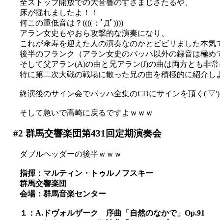
全ストップ開放での大音響のすさまじさたるや、
床が揺れましたよ！！
何この重低音は？((((；ﾟДﾟ))))
アラン女史もやおら攻撃的な演奏になり、
これが傘寿を迎えた人の演奏なのかとビビリました本気
後半のフランク（アラン女史のバッハ以外の録音は極め
そして父アラン(A)の曲と兄アラン(J)の曲は両方とも
特に第二次大戦の戦場に散った兄の曲を積極的に紹介し
終演後のサイン会でバッハ全集のCDにサインを頂く('▽')
そして急いで高崎に戻るですよｗｗｗ
#2
群馬交響楽団第431回定期演奏会
ダブルヘッダーの後半ｗｗｗ
指揮：マルティン・トゥルノフスキー
群馬交響楽団
会場：群馬音楽センター
１：A.ドヴォルザーク 序曲「自然のなかで」Op.91