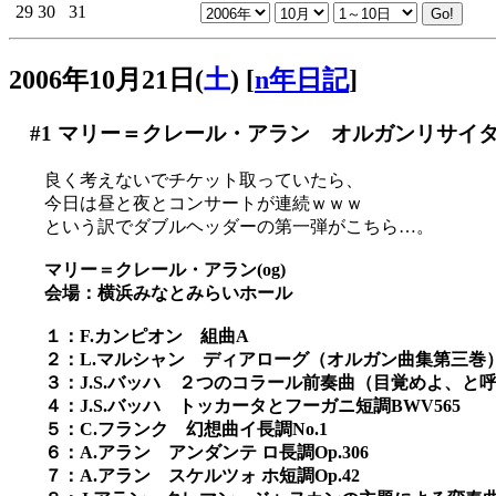
29
30
31
2006年10月21日(
土
)
[
n年日記
]
#1
マリー＝クレール・アラン オルガンリサイタル
良く考えないでチケット取っていたら、
今日は昼と夜とコンサートが連続ｗｗｗ
という訳でダブルヘッダーの第一弾がこちら…。
マリー＝クレール・アラン(og)
会場：横浜みなとみらいホール
１：F.カンピオン 組曲A
２：L.マルシャン ディアローグ（オルガン曲集第三巻
３：J.S.バッハ ２つのコラール前奏曲（目覚めよ、と呼ぶ
４：J.S.バッハ トッカータとフーガニ短調BWV565
５：C.フランク 幻想曲イ長調No.1
６：A.アラン アンダンテ ロ長調Op.306
７：A.アラン スケルツォ ホ短調Op.42