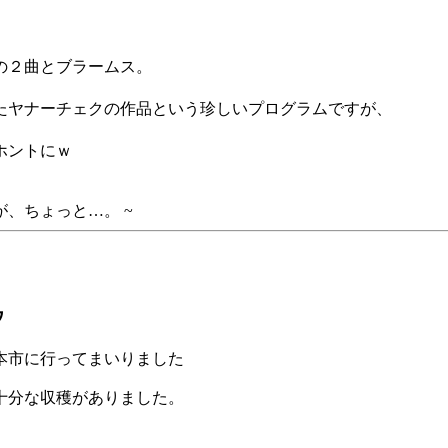
の２曲とブラームス。
たヤナーチェクの作品という珍しいプログラムですが、
、
ホントにｗ
、ちょっと…。 ~
ウ
本市に行ってまいりました
十分な収穫がありました。