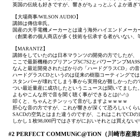
英国の伝統も好きですが、響きがちょっとふくよか過ぎて
【大場商事/WILSON AUDIO】
講師は傳信幸氏。
国産の大手電機メーカーとは違う海外ハイエンドメーカ
（創業者の個人商店が多く技術を伝承する者がいない、
【MARANTZ】
講師をしていたのは日本マランツの開発の方でしたが、
ここで最新機種のプリアンプSC7S2とパワーアンプMA9S
なんと最近開発されたばかりの「ハードグラスCD」の
ハードグラスCDというのは従来の樹脂コーティングで
スタンパーが壊れてしまう事から実用化が難しかったの
つい最近量産に成功したというニュースは聞いてました
よもやこんな所で音を聞く聴く事ができるとは(^-^;)
叩くと、ちゃんとチンッって音がしますよｗｗｗｗ
肝心な音の方ですが、これが響きが深くて恐ろしいくら
SACDの空気とはまた違うのですが、これはこれでCD
しかし１枚98,000円ではさすがにおいそれとは買えない(^-^;
#2
PERFECT COMMUNiC@TiON（川崎市産