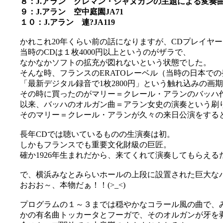
８：J.アラン クレマン・ジャヌカンの主題による変奏曲J
９：J.アラン 空中庭園JA71
１０：J.アラン 連?JA119
かれこれ20年くらい前の話になりますが、CDプレイヤ
当時のCDは１枚4000円以上というのがザラで、
なかなかソフトの拡充が図れないという状態でした。
そんな時、フランスのERATOレーベル（当時の日本での
「最新デジタル録音で1枚2800円」という触れ込みの画
その時に買ったのがマリー＝クレール・アランのバッハ
以来、バッハのオルガン曲＝アラン女史の演奏という刷
そのマリー＝クレール・アランが久々の来日公演をするとい
長年CDでは聴いているものの生演奏は初。
しかもフランスでも重要文化財級の巨匠。
確か1926年生まれだから、来てくれて演奏してもらえるだ
で、横浜みなとみらいホールの上段に設置された巨大な
おおお～、本物だぁ！！(>_<)
プログラムの１～３までは穏やかなコラール風の曲で、
かの有名曲トッカータとフーガで、そのオルガンが牙を剥き