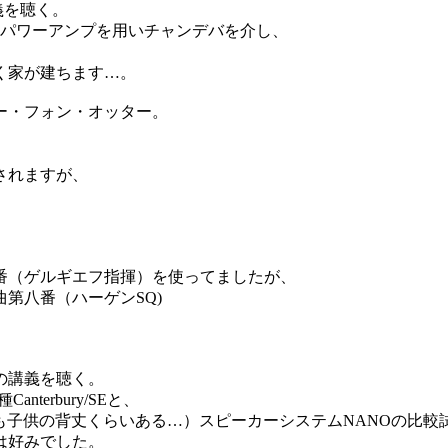
義を聴く。
のパワーアンプを用いチャンデバを介し、
く家が建ちます…。
ー・フォン・オッター。
されますが、
番（ゲルギエフ指揮）を使ってましたが、
第八番（ハーゲンSQ)
。
の講義を聴く。
erbury/SEと、
ても子供の背丈くらいある…）スピーカーシステムNANOの比較
は好みでした。