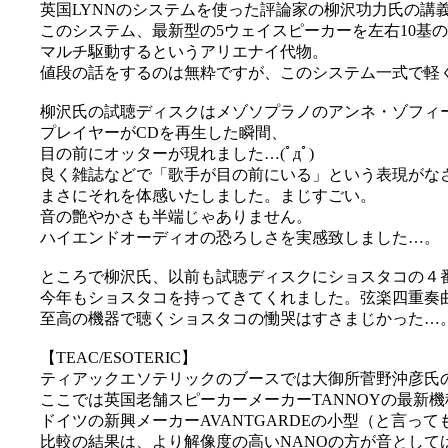
英国LYNNのシステムを使った評論家の柳沢功力氏の講
このシステム、最新型の5ウェイスピーカーを左右10基
マルチ駆動するというアリエナイ代物。
値段の話をするのは無粋ですが、このシステム一式で軽
柳沢氏の試聴ディスクはメゾソプラノのアンネ・ゾフィ
プレイヤーがCDを再生した瞬間、
目の前にオッターが現れました…(ﾟдﾟ)
良く雑誌などで「歌手が目の前にいる」という表現がな
まさにそれを体感いたしました。まじすごい。
音の艶やかさも半端じゃありません。
ハイエンドオーディオの恐ろしさを実感致しました…。
ところで柳沢氏、以前も試聴ディスクにショスタコの４
今年もショスタコを持ってきてくれました。弦楽四重奏曲
至高の機器で聴くショスタコの慟哭はすさまじかった…
【TEAC/ESOTERIC】
ティアックエソテリックのブースでは大御所菅野沖彦氏
ここでは英国老舗スピーカーメーカーTANNOYの最新機種Cant
ドイツの新興メーカーAVANTGARDEの小型（と言っ
比較の結果は、より解像度の高いNANOの方が音として