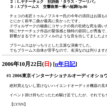
２：L.ヤナーチェク 狂詩曲「タラス・ブーリバ」
３：J.ブラームス 交響曲第一番ハ短調Op.86
チェコの名匠トゥルノフスキー氏の今年の演目はお国も
とにかく前半二曲が最高に良かったです。
ドヴォルザークの秘曲にコサックの長の壮絶な死を描い
特にヤナーチェク作品の緊張感と独特の節回しが秀逸で
群響がまるでチェコフィルのような音を出してましたよ
ブラームスはがっちりとした立派な演奏でした。
でもブラームス自体が苦手なので、名演なのは判りますが
2006年10月22日(
日
)
[
n年日記
]
#1
2006東京インターナショナルオーディオショ
絶対買えないし置けないハイエンドオーディオ機器の見
イベント掛け持ちだったため駆け足でしたが、それでも
【LYNN】