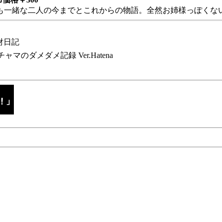
も一緒な二人の今までとこれからの物語。全然お姉様っぽくない
財日記
チャマのダメダメ記録 Ver.Hatena