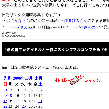
大学を出て別々の企業へ就職した今も、どこに行くにもいつ
日記リンク☆随時募集中です(^^;)
・
おさかなさん
のさかにゃ日記
/ ・
佐倉雅人さん
の気まま散
/ ・
monoさんの
さぼり日記ensemble
/ ・
KAZさんの
KAZ兄
2012ゲーム進度
FFXI:RANK9(WHM95)
hns - 日記自動生成システム - Version 2.10-pl1
先月
2006年10月
来月
日
月
火
水
木
金
土
1
2
3
4
5
6
7
8
9
10
11
12
13
14
15
16
17
18
19
20
21
22
23
24
25
26
27
28