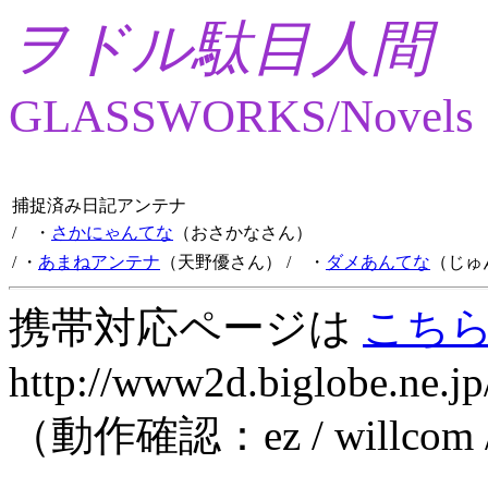
ヲドル駄目人間
GLASSWORKS/Novels
捕捉済み日記アンテナ
/ ・
さかにゃんてな
（おさかなさん）
/ ・
あまねアンテナ
（天野優さん）
/ ・
ダメあんてな
（じゅ
携帯対応ページは
こち
http://www2d.biglobe.ne.jp
（動作確認：ez / willcom 