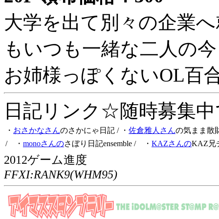
大学を出て別々の企業へ
もいつも一緒な二人の今
お姉様っぽくないOL百
日記リンク☆随時募集中です
・
おさかなさん
のさかにゃ日記
/ ・
佐倉雅人さん
の気まま散
/ ・
monoさんの
さぼり日記ensemble
/ ・
KAZさんの
KAZ兄
2012ゲーム進度
FFXI:RANK9(WHM95)