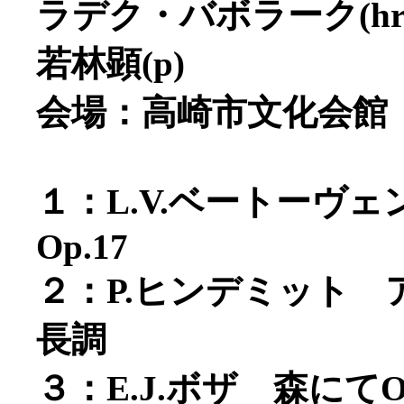
ラデク・バボラーク(hr
若林顕(p)
会場：高崎市文化会館
１：L.V.ベートーヴ
Op.17
２：P.ヒンデミット
長調
３：E.J.ボザ 森にてOp