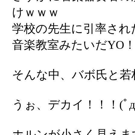
けｗｗｗ
学校の先生に引率され
音楽教室みたいだYO
そんな中、バボ氏と若
うぉ、デカイ！！！(ﾟд
ホルンが小さく見えま