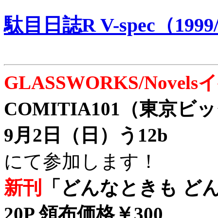
駄目日誌R V-spec（1999/
GLASSWORKS/Nove
COMITIA101（東京
9月2日（日）う12b
にて参加します！
新刊
「どんなときも どん
20P 領布価格￥300