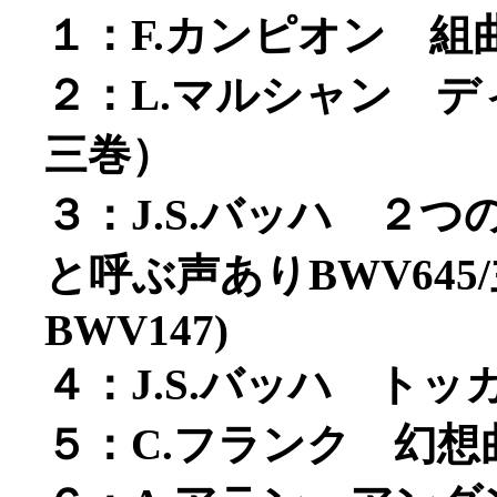
１：F.カンピオン 組
２：L.マルシャン 
三巻）
３：J.S.バッハ ２
と呼ぶ声ありBWV64
BWV147)
４：J.S.バッハ トッ
５：C.フランク 幻想曲