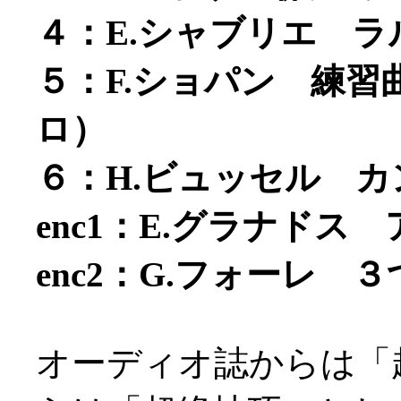
４：E.シャブリエ ラ
５：F.ショパン 練習曲
ロ）
６：H.ビュッセル 
enc1：E.グラナドス
enc2：G.フォーレ 
オーディオ誌からは「