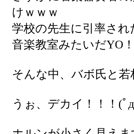
けｗｗｗ
学校の先生に引率され
音楽教室みたいだYO
そんな中、バボ氏と若
うぉ、デカイ！！！(ﾟд
ホルンが小さく見えま