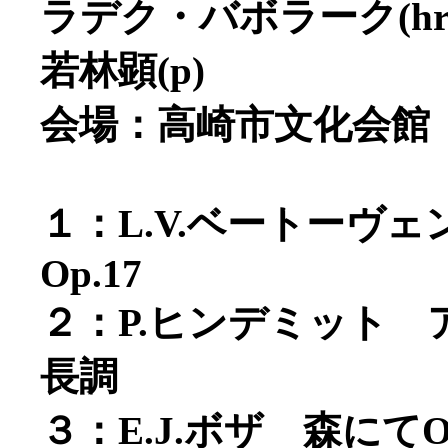
ラデク・バボラーク(hr
若林顕(p)
会場：高崎市文化会館
１：L.V.ベートーヴ
Op.17
２：P.ヒンデミット
長調
３：E.J.ボザ 森にてOp