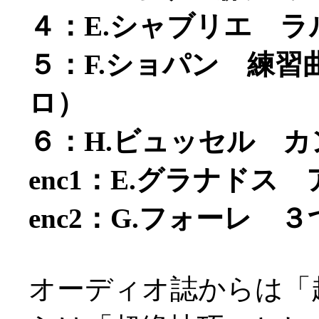
４：E.シャブリエ ラ
５：F.ショパン 練習曲
ロ）
６：H.ビュッセル 
enc1：E.グラナドス
enc2：G.フォーレ 
オーディオ誌からは「