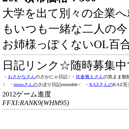
大学を出て別々の企業へ
もいつも一緒な二人の今
お姉様っぽくないOL百
日記リンク☆随時募集中です
・
おさかなさん
のさかにゃ日記
/ ・
佐倉雅人さん
の気まま散
/ ・
monoさんの
さぼり日記ensemble
/ ・
KAZさんの
KAZ兄
2012ゲーム進度
FFXI:RANK9(WHM95)