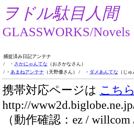
ヲドル駄目人間
GLASSWORKS/Novels
捕捉済み日記アンテナ
/ ・
さかにゃんてな
（おさかなさん）
/ ・
あまねアンテナ
（天野優さん）
/ ・
ダメあんてな
（じゅ
携帯対応ページは
こち
http://www2d.biglobe.ne.jp
（動作確認：ez / willcom 