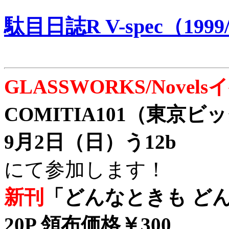
駄目日誌R V-spec（1999/
GLASSWORKS/Nove
COMITIA101（東京
9月2日（日）う12b
にて参加します！
新刊
「どんなときも どん
20P 領布価格￥300