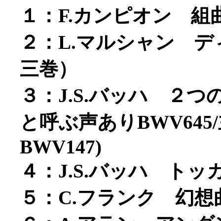
１：F.カンピオン 組
２：L.マルシャン 
三巻）
３：J.S.バッハ ２
と呼ぶ声ありBWV64
BWV147)
４：J.S.バッハ トッ
５：C.フランク 幻想曲