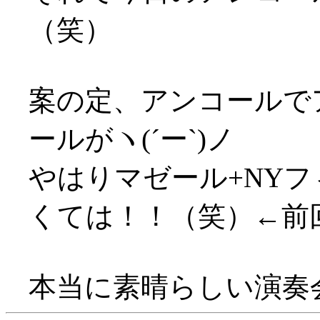
（笑）
案の定、アンコールで
ールがヽ(´ー`)ノ
やはりマゼール+NY
くては！！（笑）←前
本当に素晴らしい演奏会で