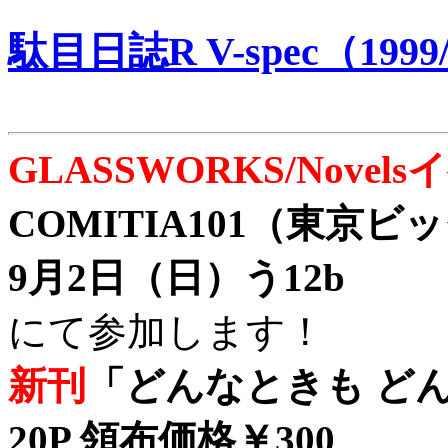
駄目日誌R V-spec（1999/
GLASSWORKS/Nove
COMITIA101（東京
9月2日（日）う12b
にて参加します！
新刊
「どんなときも どん
20P 領布価格￥300