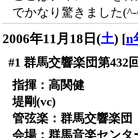
でかなり驚きました(^-^
2006年11月18日(
土
)
[
n
#1
群馬交響楽団第432
指揮：高関健
堤剛(vc)
管弦楽：群馬交響楽団
会場：群馬音楽センタ