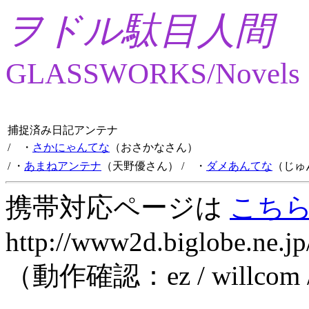
ヲドル駄目人間
GLASSWORKS/Novels
捕捉済み日記アンテナ
/ ・
さかにゃんてな
（おさかなさん）
/ ・
あまねアンテナ
（天野優さん）
/ ・
ダメあんてな
（じゅ
携帯対応ページは
こち
http://www2d.biglobe.ne.jp
（動作確認：ez / willcom 