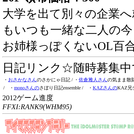
大学を出て別々の企業へ
もいつも一緒な二人の今
お姉様っぽくないOL百
日記リンク☆随時募集中です
・
おさかなさん
のさかにゃ日記
/ ・
佐倉雅人さん
の気まま散
/ ・
monoさんの
さぼり日記ensemble
/ ・
KAZさんの
KAZ兄
2012ゲーム進度
FFXI:RANK9(WHM95)