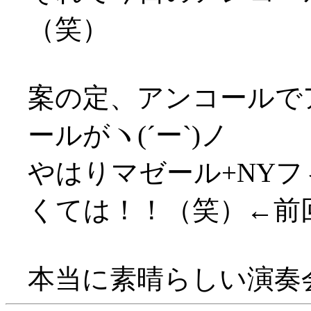
（笑）
案の定、アンコールで
ールがヽ(´ー`)ノ
やはりマゼール+NY
くては！！（笑）←前
本当に素晴らしい演奏会で