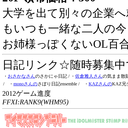
大学を出て別々の企業へ
もいつも一緒な二人の今
お姉様っぽくないOL百
日記リンク☆随時募集中です
・
おさかなさん
のさかにゃ日記
/ ・
佐倉雅人さん
の気まま散
/ ・
monoさんの
さぼり日記ensemble
/ ・
KAZさんの
KAZ兄
2012ゲーム進度
FFXI:RANK9(WHM95)