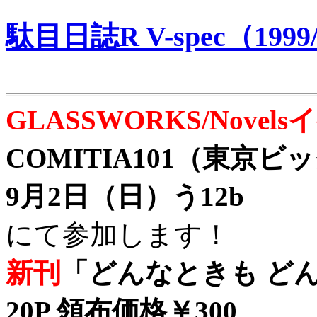
駄目日誌R V-spec（1999/
GLASSWORKS/Nove
COMITIA101（東京
9月2日（日）う12b
にて参加します！
新刊
「どんなときも どん
20P 領布価格￥300