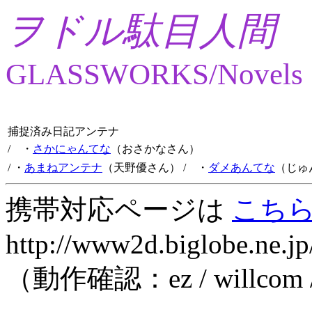
ヲドル駄目人間
GLASSWORKS/Novels
捕捉済み日記アンテナ
/ ・
さかにゃんてな
（おさかなさん）
/ ・
あまねアンテナ
（天野優さん）
/ ・
ダメあんてな
（じゅ
携帯対応ページは
こち
http://www2d.biglobe.ne.jp
（動作確認：ez / willcom 