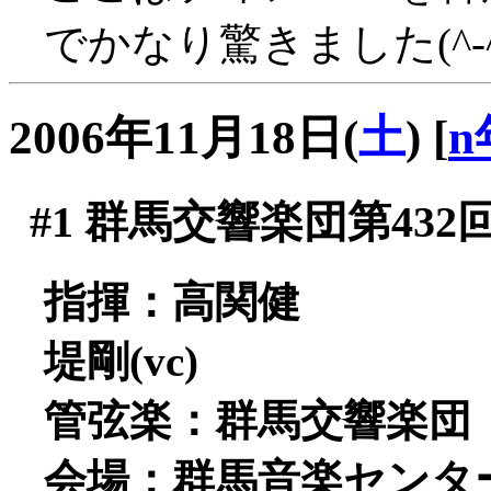
でかなり驚きました(^-^
2006年11月18日(
土
)
[
n
#1
群馬交響楽団第432
指揮：高関健
堤剛(vc)
管弦楽：群馬交響楽団
会場：群馬音楽センタ