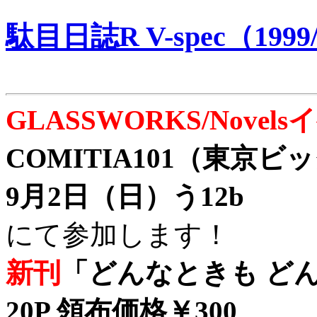
駄目日誌R V-spec（1999/
GLASSWORKS/Nove
COMITIA101（東京
9月2日（日）う12b
にて参加します！
新刊
「どんなときも どん
20P 領布価格￥300