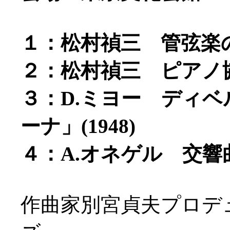
１：松村禎三 管弦楽のた
２：松村禎三 ピアノ協奏
３：D.ミヨー ディ
ーナ」(1948)
４：A.オネゲル 交響曲
作曲家別宮貞夫プロデ