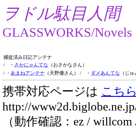
ヲドル駄目人間
GLASSWORKS/Novels
捕捉済み日記アンテナ
/ ・
さかにゃんてな
（おさかなさん）
/ ・
あまねアンテナ
（天野優さん）
/ ・
ダメあんてな
（じゅ
携帯対応ページは
こち
http://www2d.biglobe.ne.jp
（動作確認：ez / willcom 