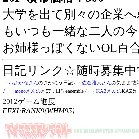
大学を出て別々の企業へ
もいつも一緒な二人の今
お姉様っぽくないOL百
日記リンク☆随時募集中です
・
おさかなさん
のさかにゃ日記
/ ・
佐倉雅人さん
の気まま散
/ ・
monoさんの
さぼり日記ensemble
/ ・
KAZさんの
KAZ兄
2012ゲーム進度
FFXI:RANK9(WHM95)