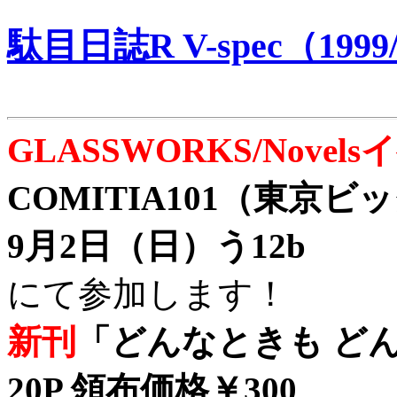
駄目日誌R V-spec（1999/
GLASSWORKS/Nove
COMITIA101（東京
9月2日（日）う12b
にて参加します！
新刊
「どんなときも どん
20P 領布価格￥300