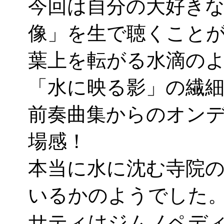
今回は自分の大好き
像」を生で聴くこと
葉上を転がる水滴の
「水に映る影」の繊
前奏曲集からのオン
場感！
本当に水に沈む寺院
いるかのようでした
サティはジムノペデ