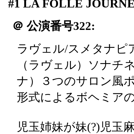
#1
LA FOLLE JOURN
＠
公演番号322:
ラヴェル/スメタナピ
（ラヴェル）ソナチ
ナ）３つのサロン風
形式によるボヘミア
児玉姉妹が妹(?)児玉