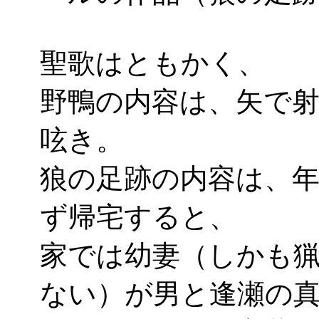
聖歌はともかく、
野鴨の内容は、矢で
呟き。
狼の足跡の内容は、
ず帰宅すると、
家では幼妻（しかも
ない）が男と逢瀬の