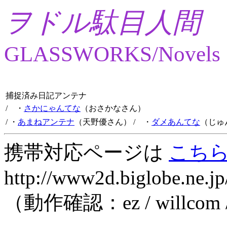
ヲドル駄目人間
GLASSWORKS/Novels
捕捉済み日記アンテナ
/ ・
さかにゃんてな
（おさかなさん）
/ ・
あまねアンテナ
（天野優さん）
/ ・
ダメあんてな
（じゅ
携帯対応ページは
こち
http://www2d.biglobe.ne.jp
（動作確認：ez / willcom 