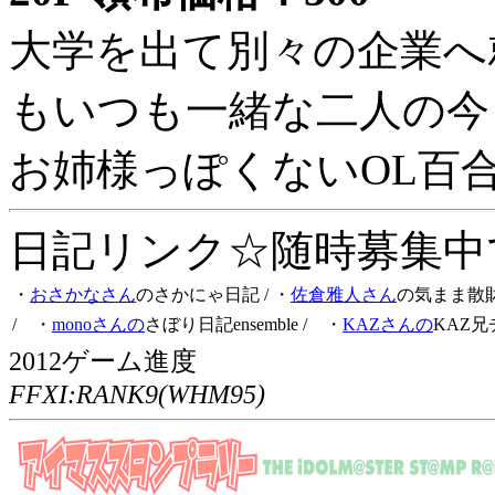
大学を出て別々の企業へ
もいつも一緒な二人の今
お姉様っぽくないOL百
日記リンク☆随時募集中です
・
おさかなさん
のさかにゃ日記
/ ・
佐倉雅人さん
の気まま散
/ ・
monoさんの
さぼり日記ensemble
/ ・
KAZさんの
KAZ兄
2012ゲーム進度
FFXI:RANK9(WHM95)