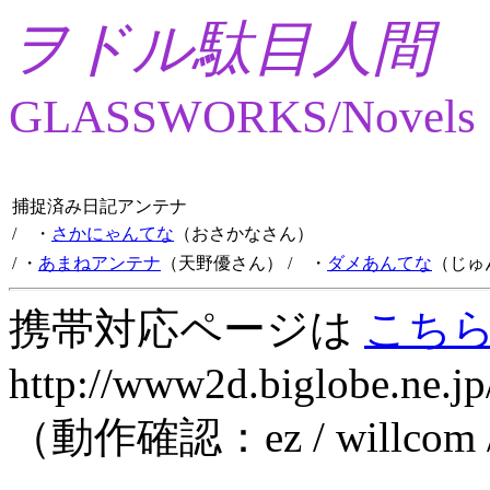
ヲドル駄目人間
GLASSWORKS/Novels
捕捉済み日記アンテナ
/ ・
さかにゃんてな
（おさかなさん）
/ ・
あまねアンテナ
（天野優さん）
/ ・
ダメあんてな
（じゅ
携帯対応ページは
こち
http://www2d.biglobe.ne.jp
（動作確認：ez / willcom 