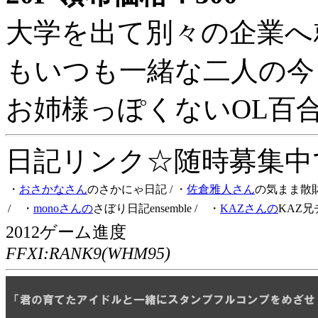
大学を出て別々の企業へ
もいつも一緒な二人の今
お姉様っぽくないOL百
日記リンク☆随時募集中です
・
おさかなさん
のさかにゃ日記
/ ・
佐倉雅人さん
の気まま散
/ ・
monoさんの
さぼり日記ensemble
/ ・
KAZさんの
KAZ兄
2012ゲーム進度
FFXI:RANK9(WHM95)