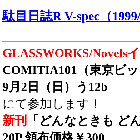
駄目日誌R V-spec（1999/
GLASSWORKS/Nove
COMITIA101（東京
9月2日（日）う12b
にて参加します！
新刊
「どんなときも どん
20P 領布価格￥300