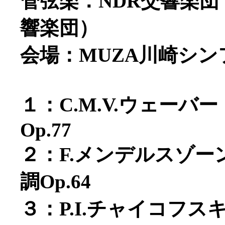
管弦楽：NDR交響楽
響楽団）
会場：MUZA川崎シ
１：C.M.V.ウェー
Op.77
２：F.メンデルスゾ
調Op.64
３：P.I.チャイコフ