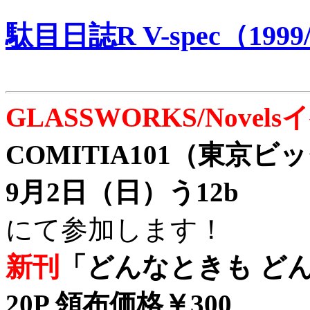
駄目日誌R V-spec（1999/
GLASSWORKS/Nove
COMITIA101（東京
9月2日（日）う12b
にて参加します！
新刊
「どんなときも どん
20P 領布価格￥300