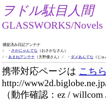
ヲドル駄目人間
GLASSWORKS/Novels
捕捉済み日記アンテナ
/ ・
さかにゃんてな
（おさかなさん）
/ ・
あまねアンテナ
（天野優さん）
/ ・
ダメあんてな
（じゅ
携帯対応ページは
こち
http://www2d.biglobe.ne.jp
（動作確認：ez / willcom 