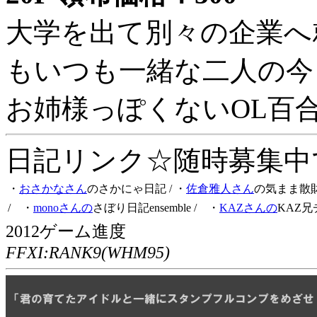
大学を出て別々の企業へ
もいつも一緒な二人の今
お姉様っぽくないOL百
日記リンク☆随時募集中です
・
おさかなさん
のさかにゃ日記
/ ・
佐倉雅人さん
の気まま散
/ ・
monoさんの
さぼり日記ensemble
/ ・
KAZさんの
KAZ兄
2012ゲーム進度
FFXI:RANK9(WHM95)