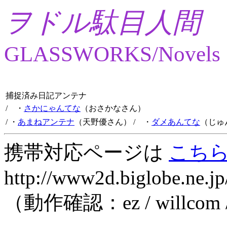
ヲドル駄目人間
GLASSWORKS/Novels
捕捉済み日記アンテナ
/ ・
さかにゃんてな
（おさかなさん）
/ ・
あまねアンテナ
（天野優さん）
/ ・
ダメあんてな
（じゅ
携帯対応ページは
こち
http://www2d.biglobe.ne.jp
（動作確認：ez / willcom 