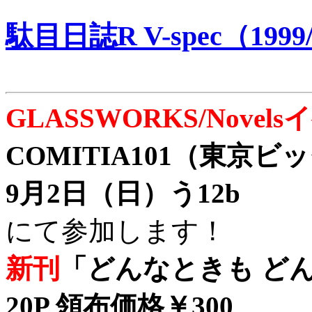
駄目日誌R V-spec（1999/
GLASSWORKS/Nove
COMITIA101（東京
9月2日（日）う12b
にて参加します！
新刊
「どんなときも どん
20P 領布価格￥300