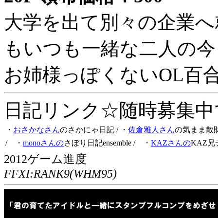
大学を出て別々の企業へ
もいつも一緒な二人の今
お姉様っぽくないOL百
日記リンク☆随時募集中です
・
おさかなさん
のさかにゃ日記
/ ・
佐倉雅人さん
の気まま散
/ ・
monoさんの
さぼり日記ensemble
/ ・
KAZさんの
KAZ兄
2012ゲーム進度
FFXI:RANK9(WHM95)