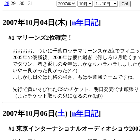
28
29
30
31
2007年10月04日(木)
[
n年日記
]
#1
マリーンズ2位確定！
おおおお、ついに千葉ロッテマリーンズが2位でフィニッシュ
2005年の優勝後、2006年は疲れ過ぎ（何しろ12月近
でダウン。巻き返しの今年は…かなりハラハラしました
いやー良かった良かった(^-^)
…しかし日公は別格の強さ。もはや常勝チームですね。
先行で買いそびれたCSのチケット、明日発売です頑張り
（またチケット取りの鬼になるのか(iдi)）
2007年10月06日(
土
)
[
n年日記
]
#1
東京インターナショナルオーディオショウ200