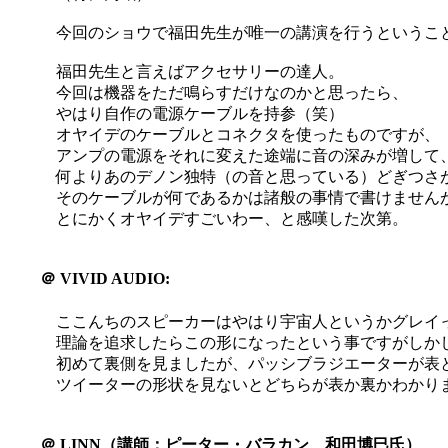
今回のショウで福田先生が唯一の講演を行うというこ
福田先生と言えばアクセサリーの達人。
今回は機器をただ鳴らすだけなのかと思ったら、
やはり自作の電源ケーブルを持参（笑）
オヤイデのケーブルとコネクタを使ったものですが、
アンプの電源をそれに変えた途端に音の深みが増して
何よりあのデノン独特（の音と思っている）どぎつさ
そのケーブルが何であるかは諸般の事情で書けません
とにかくオヤイデすごいわー、と感嘆した次第。
＠
VIVID AUDIO:
ここんちのスピーカーはやはり宇宙人というかグレイ
理論を追求したらこの形になったという事ですがしか
初めて裏側を見ましたが、パッシブラジエーターが表
ツイーターの形状を見ないとどちらが表か裏かわかり
＠
LINN（講師：ピーター・バラカン、和田博巳氏）