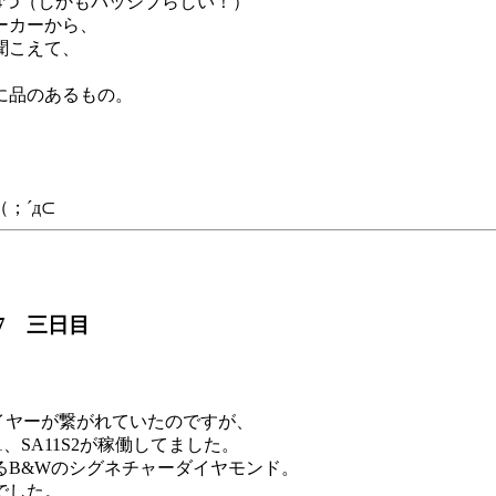
ー4つ（しかもパッシブらしい！）
ーカーから、
聞こえて、
に品のあるもの。
；´д⊂
7 三日目
レイヤーが繋がれていたのですが、
1、SA11S2が稼働してました。
るB&Wのシグネチャーダイヤモンド。
でした。