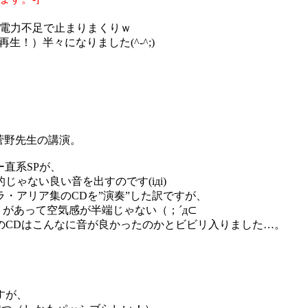
的電力不足で止まりまくりｗ
生！）半々になりました(^-^;)
菅野先生の講演。
直系SPが、
ゃない良い音を出すのです(iдi)
ラ・アリア集のCDを”演奏”した訳ですが、
があって空気感が半端じゃない（；´д⊂
のCDはこんなに音が良かったのかとビビリ入りました…。
すが、