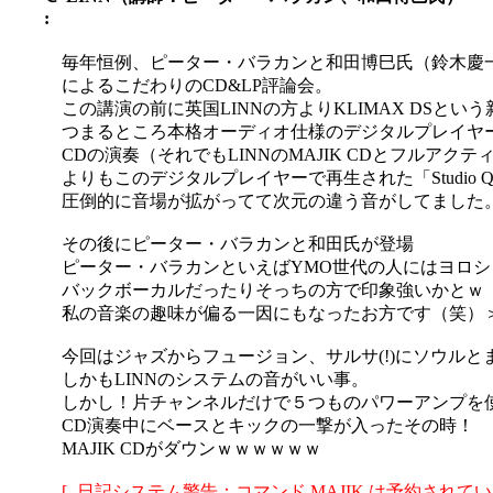
:
毎年恒例、ピーター・バラカンと和田博巳氏（鈴木慶
によるこだわりのCD&LP評論会。
この講演の前に英国LINNの方よりKLIMAX DSと
つまるところ本格オーディオ仕様のデジタルプレイヤー
CDの演奏（それでもLINNのMAJIK CDとフルア
よりもこのデジタルプレイヤーで再生された「Studio Qu
圧倒的に音場が拡がってて次元の違う音がしてました
その後にピーター・バラカンと和田氏が登場
ピーター・バラカンといえばYMO世代の人にはヨロ
バックボーカルだったりそっちの方で印象強いかとｗ
私の音楽の趣味が偏る一因にもなったお方です（笑）
今回はジャズからフュージョン、サルサ(!)にソウル
しかもLINNのシステムの音がいい事。
しかし！片チャンネルだけで５つものパワーアンプを
CD演奏中にベースとキックの一撃が入ったその時！
MAJIK CDがダウンｗｗｗｗｗｗ
[- 日記システム警告：コマンド MAJIK は予約されてい