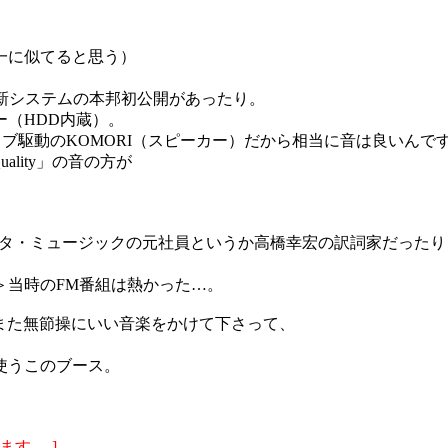
一に似てると思う）
いう新システムの本邦初公開があったり。
（HDD内蔵）。
クティブ駆動のKOMORI（スピーカー）だから相当に音は良いんで
ality」の音の方が
。
シタ・ミュージックの元社員というか高橋幸宏の訳詞家だったり
＞当時のFM番組は熱かった…。
とまた無節操にいい音楽をかけて下さって、
使うこのブース。
ます。-]