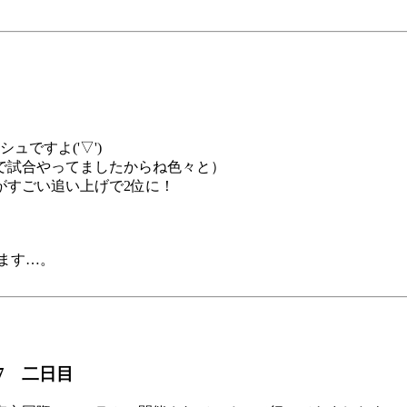
ですよ('▽')
くまで試合やってましたからね色々と）
がすごい追い上げで2位に！
ます…。
7 二日目