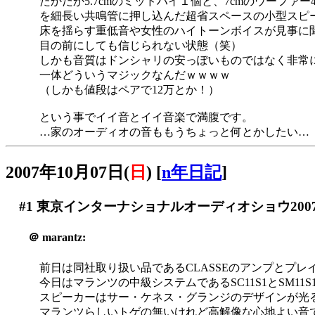
たかだか5.7cmのミッドハイ１個と、7cmのウーファ
を細長い共鳴管に押し込んだ超省スペースの小型スピ
床を揺らす重低音や女性のハイトーンボイスが見事に
目の前にしても信じられない状態（笑）
しかも音質はドンシャリの安っぽいものではなく非常
一体どういうマジックなんだｗｗｗｗ
（しかも値段はペアで12万とか！）
という事でイイ音とイイ音楽で満腹です。
…家のオーディオの音ももうちょっと何とかしたい…（
2007年10月07日(
日
)
[
n年日記
]
#1
東京インターナショナルオーディオショウ200
＠
marantz:
前日は同社取り扱い品であるCLASSEのアンプとプ
今日はマランツの中級システムであるSC11S1とSM11S
スピーカーはサー・ケネス・グランジのデザインが光
マランツらしいトゲの無いけれど高解像な心地よい音