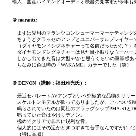
輸入、国産ハイエンドオーディオ機器の見本市が今年も東
＠
marantz:
まずは愛用のマランツコンシューマーマーケティング
ちょうどクラッセのアンプとユニバーサルプレイヤー
（ダイヤモンドシグネチャーって名前だったかな？）
ダイヤモンドシグネチャーは見た目小振りなウーハー
しかし出てきた音は大型SPかと思うくらいの重量感あ
ちなみに色は噂の「WAKAME」カラーでした（笑）
＠
DENON（講師：福田雅光氏）:
最近セパレートAVアンプという究極的な品物をリリ
スケルトンモデルが飾ってありましたが、ごっついS
鳴らされていたのは同社のフラッグシップPMA-S1とDC
鳴っていた音はやはりデノン。
極めてクリアで非常に鋭利な音。
個人的にはその辺がどぎつすぎて苦手なんですが(^_^;)
（特に高域）