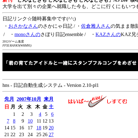
大学を出て別々の企業へ就職した今も、どこに行くにもいつ
日記リンク☆随時募集中です(^^;)
・
おさかなさん
のさかにゃ日記
/ ・
佐倉雅人さん
の気まま散
/ ・
monoさんの
さぼり日記ensemble
/ ・
KAZさんの
KAZ兄
2012ゲーム進度
FFXI:RANK9(WHM95)
hns - 日記自動生成システム - Version 2.10-pl1
先月
2007年10月
来月
日
月
火
水
木
金
土
1
2
3
4
5
6
7
8
9
10
11
12
13
14
15
16
17
18
19
20
21
22
23
24
25
26
27