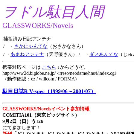
ヲドル駄目人間
GLASSWORKS/Novels
捕捉済み日記アンテナ
/ ・
さかにゃんてな
（おさかなさん）
/ ・
あまねアンテナ
（天野優さん）
/ ・
ダメあんてな
（じゅ
携帯対応ページは
こちら
↓からどうぞ。
http://www2d.biglobe.ne.jp/~irreso/neodame/hns/i/index.cgi
（動作確認：ez / willcom / FORMA)
駄目日誌R V-spec（1999/06～2001/07）
GLASSWORKS/Novelsイベント参加情報
COMITIA101（東京ビッグサイト）
9月2日（日）う12b
にて参加します！
新刊
「どんなときも どんなときも どんなときも」A5 20P 領布