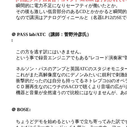
瞬間的に電力不足になりセーフティが働いたとか。
その後も激しい低音部分のあるCDとかかかると瞬間
なので講演はアナログヴィニールと（名器LP12のSEで再
＠
PASS lab/ATC（講師：菅野沖彦氏）
:
この方を逃す訳にはいきません。
という事で録音エンジニアでもある”レコード演奏家”
ネルソン・パスのアンプと英国ATCのスタジオモニター
これがまた高解像度なのにデノンみたいに鋭利で刺激的じ
衝撃的だったのは自分も持ってるネトレプコ(s)のオペ
ＣＤ層再生なのにウチのSACDで聴くより音場の広がり
機器と音量が全然違うので比較にはなりませんが、あ
＠
BOSE:
ちょうどデモを始めるという事で立ち寄ってみた訳で