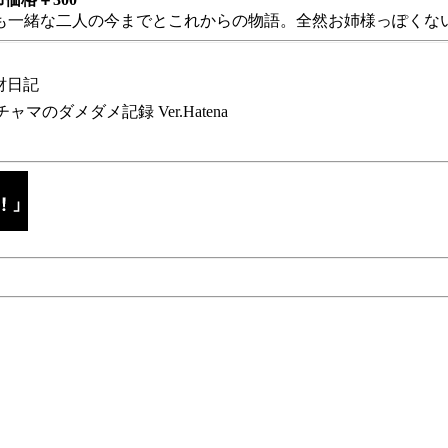
も一緒な二人の今までとこれからの物語。全然お姉様っぽくない
財日記
チャマのダメダメ記録 Ver.Hatena