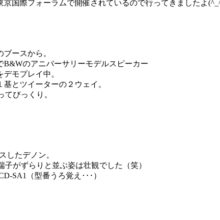
京国際フォーラムで開催されているので行ってきましたよ(^_^
のブースから。
でB&Wのアニバーサリーモデルスピーカー
をデモプレイ中。
１基とツイーターの２ウェイ。
ってびっくり。
ースしたデノン。
P端子がずらりと並ぶ姿は壮観でした（笑）
D-SA1（型番うろ覚え･･･）