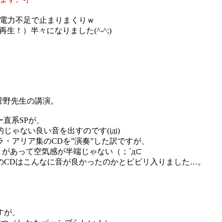
的電力不足で止まりまくりｗ
生！）半々になりました(^-^;)
菅野先生の講演。
直系SPが、
ゃない良い音を出すのです(iдi)
ラ・アリア集のCDを”演奏”した訳ですが、
があって空気感が半端じゃない（；´д⊂
のCDはこんなに音が良かったのかとビビリ入りました…。
すが、