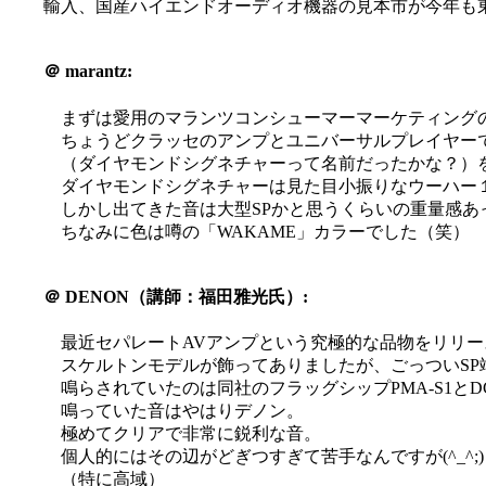
輸入、国産ハイエンドオーディオ機器の見本市が今年も東
＠
marantz:
まずは愛用のマランツコンシューマーマーケティング
ちょうどクラッセのアンプとユニバーサルプレイヤー
（ダイヤモンドシグネチャーって名前だったかな？）
ダイヤモンドシグネチャーは見た目小振りなウーハー
しかし出てきた音は大型SPかと思うくらいの重量感あ
ちなみに色は噂の「WAKAME」カラーでした（笑）
＠
DENON（講師：福田雅光氏）:
最近セパレートAVアンプという究極的な品物をリリ
スケルトンモデルが飾ってありましたが、ごっついS
鳴らされていたのは同社のフラッグシップPMA-S1とDC
鳴っていた音はやはりデノン。
極めてクリアで非常に鋭利な音。
個人的にはその辺がどぎつすぎて苦手なんですが(^_^;)
（特に高域）