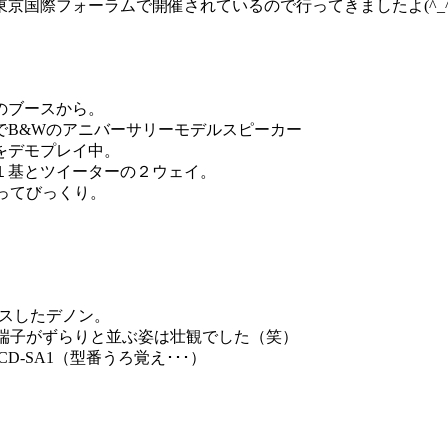
京国際フォーラムで開催されているので行ってきましたよ(^_^
のブースから。
でB&Wのアニバーサリーモデルスピーカー
をデモプレイ中。
１基とツイーターの２ウェイ。
ってびっくり。
ースしたデノン。
P端子がずらりと並ぶ姿は壮観でした（笑）
D-SA1（型番うろ覚え･･･）