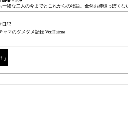
も一緒な二人の今までとこれからの物語。全然お姉様っぽくない
財日記
チャマのダメダメ記録 Ver.Hatena