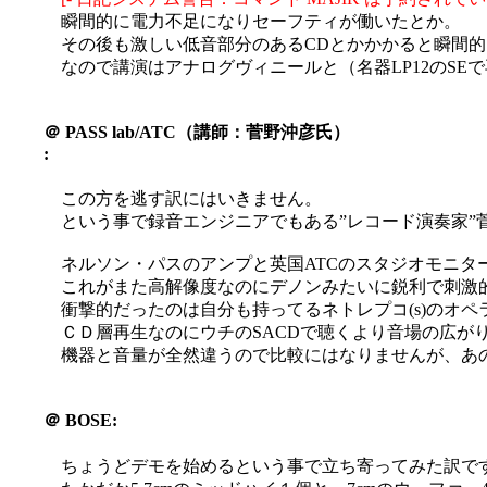
瞬間的に電力不足になりセーフティが働いたとか。
その後も激しい低音部分のあるCDとかかかると瞬間
なので講演はアナログヴィニールと（名器LP12のSEで再
＠
PASS lab/ATC（講師：菅野沖彦氏）
:
この方を逃す訳にはいきません。
という事で録音エンジニアでもある”レコード演奏家”
ネルソン・パスのアンプと英国ATCのスタジオモニター
これがまた高解像度なのにデノンみたいに鋭利で刺激的じ
衝撃的だったのは自分も持ってるネトレプコ(s)のオペ
ＣＤ層再生なのにウチのSACDで聴くより音場の広がり
機器と音量が全然違うので比較にはなりませんが、あ
＠
BOSE:
ちょうどデモを始めるという事で立ち寄ってみた訳で