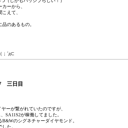
ー4つ（しかもパッシブらしい！）
ーカーから、
聞こえて、
に品のあるもの。
；´д⊂
7 三日目
レイヤーが繋がれていたのですが、
1、SA11S2が稼働してました。
るB&Wのシグネチャーダイヤモンド。
でした。