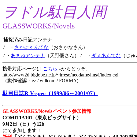
ヲドル駄目人間
GLASSWORKS/Novels
捕捉済み日記アンテナ
/ ・
さかにゃんてな
（おさかなさん）
/ ・
あまねアンテナ
（天野優さん）
/ ・
ダメあんてな
（じゅ
携帯対応ページは
こちら
↓からどうぞ。
http://www2d.biglobe.ne.jp/~irreso/neodame/hns/i/index.cgi
（動作確認：ez / willcom / FORMA)
駄目日誌R V-spec（1999/06～2001/07）
GLASSWORKS/Novelsイベント参加情報
COMITIA101（東京ビッグサイト）
9月2日（日）う12b
にて参加します！
新刊
「どんなときも どんなときも どんなときも」A5 20P 領布