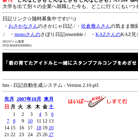
大学を出て別々の企業へ就職した今も、どこに行くにもいつ
日記リンク☆随時募集中です(^^;)
・
おさかなさん
のさかにゃ日記
/ ・
佐倉雅人さん
の気まま散
/ ・
monoさんの
さぼり日記ensemble
/ ・
KAZさんの
KAZ兄
2012ゲーム進度
FFXI:RANK9(WHM95)
hns - 日記自動生成システム - Version 2.10-pl1
先月
2007年10月
来月
日
月
火
水
木
金
土
1
2
3
4
5
6
7
8
9
10
11
12
13
14
15
16
17
18
19
20
21
22
23
24
25
26
27