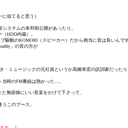
一に似てると思う）
いう新システムの本邦初公開があったり。
（HDD内蔵）。
クティブ駆動のKOMORI（スピーカー）だから相当に音は良いんで
ality」の音の方が
。
シタ・ミュージックの元社員というか高橋幸宏の訳詞家だったり
＞当時のFM番組は熱かった…。
とまた無節操にいい音楽をかけて下さって、
使うこのブース。
ます。-]