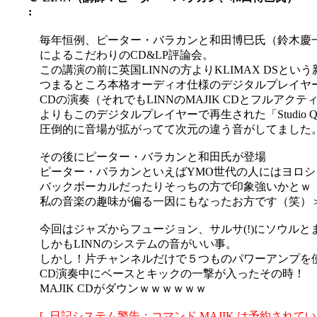
:
毎年恒例、ピーター・バラカンと和田博巳氏（鈴木慶
によるこだわりのCD&LP評論会。
この講演の前に英国LINNの方よりKLIMAX DSと
つまるところ本格オーディオ仕様のデジタルプレイヤー
CDの演奏（それでもLINNのMAJIK CDとフルア
よりもこのデジタルプレイヤーで再生された「Studio Qu
圧倒的に音場が拡がってて次元の違う音がしてました
その後にピーター・バラカンと和田氏が登場
ピーター・バラカンといえばYMO世代の人にはヨロ
バックボーカルだったりそっちの方で印象強いかとｗ
私の音楽の趣味が偏る一因にもなったお方です（笑）
今回はジャズからフュージョン、サルサ(!)にソウル
しかもLINNのシステムの音がいい事。
しかし！片チャンネルだけで５つものパワーアンプを
CD演奏中にベースとキックの一撃が入ったその時！
MAJIK CDがダウンｗｗｗｗｗｗ
[- 日記システム警告：コマンド MAJIK は予約されてい