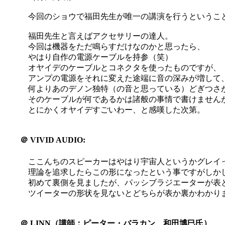
今回のショウで福田先生が唯一の講演を行うというこ
福田先生と言えばアクセサリーの達人。
今回は機器をただ鳴らすだけなのかと思ったら、
やはり自作の電源ケーブルを持参（笑）
オヤイデのケーブルとコネクタを使ったものですが、
アンプの電源をそれに変えた途端に音の深みが増して
何よりあのデノン独特（の音と思っている）どぎつさ
そのケーブルが何であるかは諸般の事情で書けません
とにかくオヤイデすごいわー、と感嘆した次第。
＠
VIVID AUDIO:
ここんちのスピーカーはやはり宇宙人というかグレイ
理論を追求したらこの形になったという事ですがしか
初めて裏側を見ましたが、パッシブラジエーターが表
ツイーターの形状を見ないとどちらが表か裏かわかり
＠
LINN（講師：ピーター・バラカン、和田博巳氏）