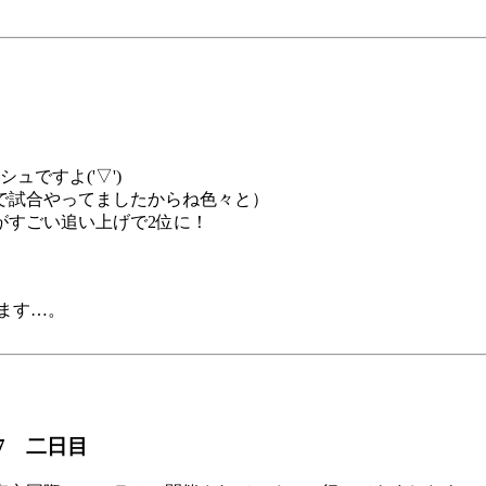
ですよ('▽')
くまで試合やってましたからね色々と）
がすごい追い上げで2位に！
ます…。
7 二日目