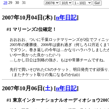
28
29
30
31
2007年10月04日(木)
[
n年日記
]
#1
マリーンズ2位確定！
おおおお、ついに千葉ロッテマリーンズが2位でフィニッシュ
2005年の優勝後、2006年は疲れ過ぎ（何しろ12月近
でダウン。巻き返しの今年は…かなりハラハラしました
いやー良かった良かった(^-^)
…しかし日公は別格の強さ。もはや常勝チームですね。
先行で買いそびれたCSのチケット、明日発売です頑張り
（またチケット取りの鬼になるのか(iдi)）
2007年10月06日(
土
)
[
n年日記
]
#1
東京インターナショナルオーディオショウ200