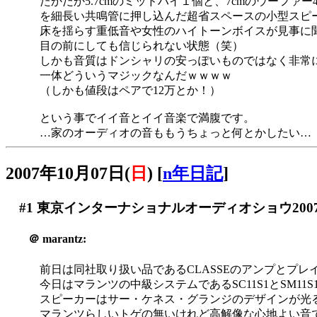
たかだか5.7cmのミッドハイ１個と、7cmのウーファ
を細長い共鳴管に押し込んだ超省スペースの小型スピ
床を揺らす重低音や女性のハイトーンボイスが見事に
目の前にしても信じられない状態（笑）
しかも音質はドンシャリの安っぽいものではなく非常
一体どういうマジックなんだｗｗｗｗ
（しかも値段はペアで12万とか！）
という事でイイ音とイイ音楽で満腹です。
…家のオーディオの音ももうちょっと何とかしたい…（
2007年10月07日(
日
)
[
n年日記
]
#1
東京インターナショナルオーディオショウ200
＠
marantz:
前日は同社取り扱い品であるCLASSEのアンプとプ
今日はマランツの中級システムであるSC11S1とSM11S
スピーカーはサー・ケネス・グランジのデザインが光
マランツらしいトゲの無いけれど高解像な心地よい音