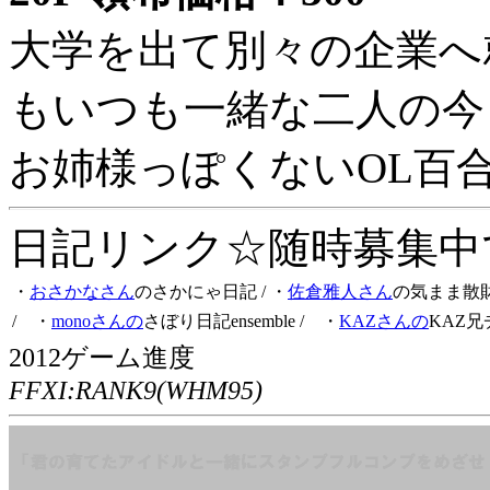
大学を出て別々の企業へ
もいつも一緒な二人の今
お姉様っぽくないOL百
日記リンク☆随時募集中です
・
おさかなさん
のさかにゃ日記
/ ・
佐倉雅人さん
の気まま散
/ ・
monoさんの
さぼり日記ensemble
/ ・
KAZさんの
KAZ兄
2012ゲーム進度
FFXI:RANK9(WHM95)