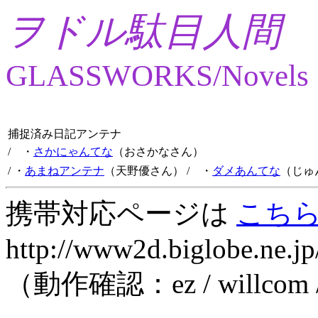
ヲドル駄目人間
GLASSWORKS/Novels
捕捉済み日記アンテナ
/ ・
さかにゃんてな
（おさかなさん）
/ ・
あまねアンテナ
（天野優さん）
/ ・
ダメあんてな
（じゅ
携帯対応ページは
こち
http://www2d.biglobe.ne.jp
（動作確認：ez / willcom 