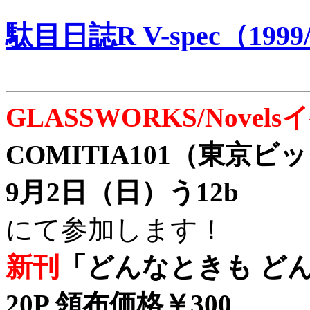
駄目日誌R V-spec（1999/
GLASSWORKS/Nove
COMITIA101（東京
9月2日（日）う12b
にて参加します！
新刊
「どんなときも どん
20P 領布価格￥300